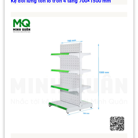
Kệ đôi lưng tôn lỗ tròn 4 tầng 700×1500 mm