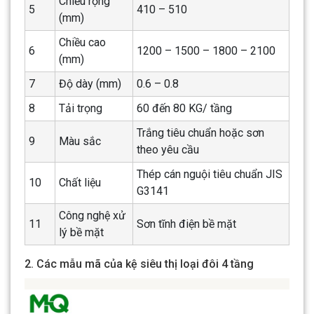
Chiều rộng
5
410 – 510
(mm)
Chiều cao
6
1200 – 1500 – 1800 – 2100
(mm)
7
Độ dày (mm)
0.6 – 0.8
8
Tải trọng
60 đến 80 KG/ tầng
Trắng tiêu chuẩn hoặc sơn
9
Màu sắc
theo yêu cầu
Thép cán nguội tiêu chuẩn JIS
10
Chất liệu
G3141
Công nghệ xử
11
Sơn tĩnh điện bề mặt
lý bề mặt
2. Các mẫu mã của kệ siêu thị loại đôi 4 tầng