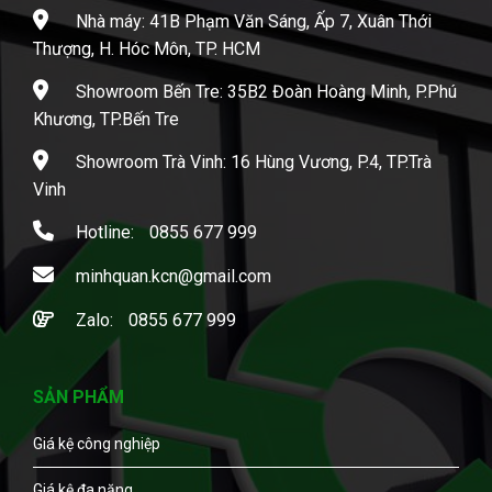
Nhà máy: 41B Phạm Văn Sáng, Ấp 7, Xuân Thới
Thượng, H. Hóc Môn, TP. HCM
Showroom Bến Tre: 35B2 Đoàn Hoàng Minh, P.Phú
Khương, TP.Bến Tre
Showroom Trà Vinh: 16 Hùng Vương, P.4, TP.Trà
Vinh
Hotline:
0855 677 999
minhquan.kcn@gmail.com
Zalo:
0855 677 999
SẢN PHẨM
Giá kệ công nghiệp
Giá kệ đa năng