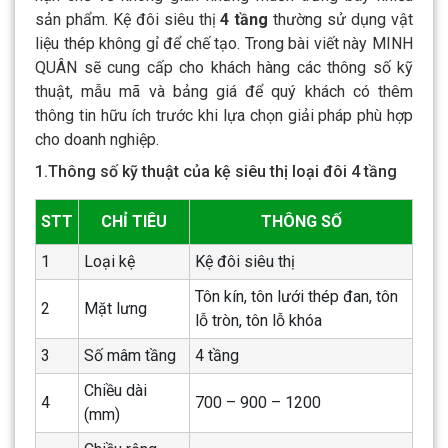
sản phẩm.
Kệ đôi siêu thị
4 tầng
thường sử dụng vật
liệu thép không gỉ để chế tạo. Trong bài viết này MINH
QUÂN sẽ cung cấp cho khách hàng các thông số kỹ
thuật, mẫu mã và bảng giá để quý khách có thêm
thông tin hữu ích trước khi lựa chọn giải pháp phù hợp
cho doanh nghiệp.
1.Thông số kỹ thuật của kệ siêu thị loại đôi 4 tầng
STT
CHỈ TIÊU
THÔNG SỐ
1
Loại kệ
Kệ đôi siêu thị
Tôn kín, tôn lưới thép đan, tôn
2
Mặt lưng
lỗ tròn, tôn lỗ khóa
3
Số mâm tầng
4 tầng
Chiều dài
4
700 – 900 – 1200
(mm)