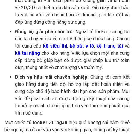
mặt bằng, tư vấn cách phân bổ không gian và lên bản
vẽ 2D/3D chi tiết trước khi sản xuất. Điều này đảm bảo
tủ sắt sẽ vừa vặn hoàn hảo với không gian lắp đặt và
đáp ứng đúng công năng sử dụng.
Đồng bộ giải pháp lưu trữ
: Ngoài tủ locker, chúng tôi
còn là chuyên gia về các hệ thống kệ chứa hàng. Chúng
tôi cung cấp
kệ siêu thị
,
kệ sắt v lỗ
,
kệ trung tải
và
kệ tải nặng
cho kho hàng. Việc lựa chọn một nhà cung
cấp đồng bộ giúp bạn có được giải pháp lưu trữ toàn
diện, thống nhất về chất lượng và thẩm mỹ.
Dịch vụ hậu mãi chuyên nghiệp:
Chúng tôi cam kết
giao hàng đúng tiến độ, hỗ trợ lắp đặt hoàn thiện và
cung cấp chế độ bảo hành dài hạn cho sản phẩm. Mọi
vấn đề phát sinh sẽ được đội ngũ kỹ thuật của chúng
tôi xử lý nhanh chóng, giúp bạn yên tâm trong suốt quá
trình sử dụng.
Một chiếc
tủ locker 30 ngăn
hiệu quả không chỉ nằm ở vẻ
bề ngoài, mà ở sự vừa vặn với không gian, thông số kỹ thuật