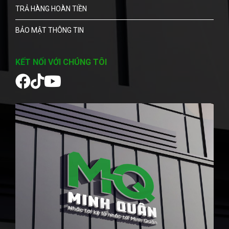
TRẢ HÀNG HOÀN TIỀN
BẢO MẬT THÔNG TIN
KẾT NỐI VỚI CHÚNG TÔI