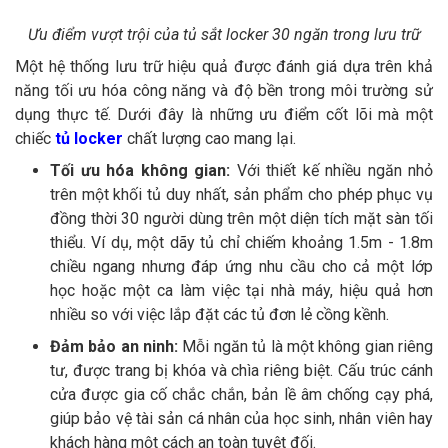
Ưu điểm vượt trội của tủ sắt locker 30 ngăn trong lưu trữ
Một hệ thống lưu trữ hiệu quả được đánh giá dựa trên khả
năng tối ưu hóa công năng và độ bền trong môi trường sử
dụng thực tế. Dưới đây là những ưu điểm cốt lõi mà một
chiếc
tủ locker
chất lượng cao mang lại.
Tối ưu hóa không gian:
Với thiết kế nhiều ngăn nhỏ
trên một khối tủ duy nhất, sản phẩm cho phép phục vụ
đồng thời 30 người dùng trên một diện tích mặt sàn tối
thiểu. Ví dụ, một dãy tủ chỉ chiếm khoảng 1.5m - 1.8m
chiều ngang nhưng đáp ứng nhu cầu cho cả một lớp
học hoặc một ca làm việc tại nhà máy, hiệu quả hơn
nhiều so với việc lắp đặt các tủ đơn lẻ cồng kềnh.
Đảm bảo an ninh:
Mỗi ngăn tủ là một không gian riêng
tư, được trang bị khóa và chìa riêng biệt. Cấu trúc cánh
cửa được gia cố chắc chắn, bản lề âm chống cạy phá,
giúp bảo vệ tài sản cá nhân của học sinh, nhân viên hay
khách hàng một cách an toàn tuyệt đối.