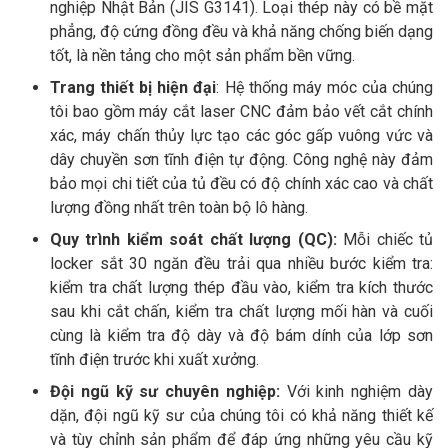
nghiệp Nhật Bản (JIS G3141). Loại thép này có bề mặt
phẳng, độ cứng đồng đều và khả năng chống biến dạng
tốt, là nền tảng cho một sản phẩm bền vững.
Trang thiết bị hiện đại
: Hệ thống máy móc của chúng
tôi bao gồm máy cắt laser CNC đảm bảo vết cắt chính
xác, máy chấn thủy lực tạo các góc gấp vuông vức và
dây chuyền sơn tĩnh điện tự động. Công nghệ này đảm
bảo mọi chi tiết của tủ đều có độ chính xác cao và chất
lượng đồng nhất trên toàn bộ lô hàng.
Quy trình kiểm soát chất lượng (QC):
Mỗi chiếc tủ
locker sắt 30 ngăn đều trải qua nhiều bước kiểm tra:
kiểm tra chất lượng thép đầu vào, kiểm tra kích thước
sau khi cắt chấn, kiểm tra chất lượng mối hàn và cuối
cùng là kiểm tra độ dày và độ bám dính của lớp sơn
tĩnh điện trước khi xuất xưởng.
Đội ngũ kỹ sư chuyên nghiệp:
Với kinh nghiệm dày
dặn, đội ngũ kỹ sư của chúng tôi có khả năng thiết kế
và tùy chỉnh sản phẩm để đáp ứng những yêu cầu kỹ