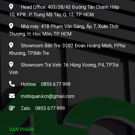
Head Office: 403/38/43 Đường Tân Chánh Hiệp
10, KP.8 , P. Trung Mỹ Tây, Q. 12, TP. HCM
Nhà máy: 41B Phạm Văn Sáng, Ấp 7, Xuân Thới
Thượng, H. Hóc Môn, TP. HCM
Showroom Bến Tre: 35B2 Đoàn Hoàng Minh, P.Phú
Khương, TP.Bến Tre
Showroom Trà Vinh: 16 Hùng Vương, P.4, TP.Trà
Vinh
Hotline:
0855 677 999
minhquan.kcn@gmail.com
Zalo:
0855 677 999
SẢN PHẨM