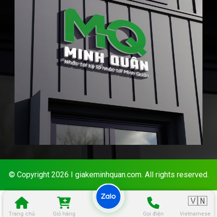
© Copyright 2026 I giakeminhquan.com. All rights reserved.
🇻🇳
Trang chủ
Giỏ hàng
Gọi điện
Vietnamese