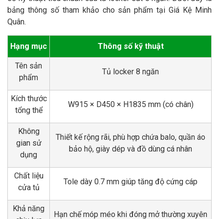
bảng thông số tham khảo cho sản phẩm tại Giá Kệ Minh
Quân.
Hạng mục
Thông số kỹ thuật
Tên sản
Tủ locker 8 ngăn
phẩm
Kích thước
W915 × D450 × H1835 mm (có chân)
tổng thể
Không
Thiết kế rộng rãi, phù hợp chứa balo, quần áo
gian sử
bảo hộ, giày dép và đồ dùng cá nhân
dụng
Chất liệu
Tole dày 0.7 mm giúp tăng độ cứng cáp
cửa tủ
Khả năng
Hạn chế móp méo khi đóng mở thường xuyên