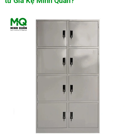
từ Giá Kệ Minh Quân?