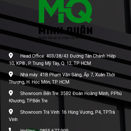
Head Office: 403/38/43 Đường Tân Chánh Hiệp
10, KP.8 , P. Trung Mỹ Tây, Q. 12, TP. HCM
Nhà máy: 41B Phạm Văn Sáng, Ấp 7, Xuân Thới
Thượng, H. Hóc Môn, TP. HCM
Showroom Bến Tre: 35B2 Đoàn Hoàng Minh, P.Phú
Khương, TP.Bến Tre
Showroom Trà Vinh: 16 Hùng Vương, P.4, TP.Trà
Vinh
Hotline:
0855 677 999