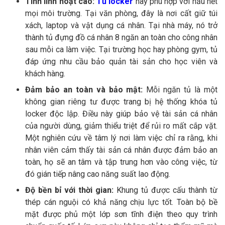
Tính linh hoạt cao:
Tủ locker
này phù hợp với hầu hết
mọi môi trường. Tại văn phòng, đây là nơi cất giữ túi
xách, laptop và vật dụng cá nhân. Tại nhà máy, nó trở
thành tủ đựng đồ cá nhân 8 ngăn an toàn cho công nhân
sau mỗi ca làm việc. Tại trường học hay phòng gym, tủ
đáp ứng nhu cầu bảo quản tài sản cho học viên và
khách hàng.
Đảm bảo an toàn và bảo mật:
Mỗi ngăn tủ là một
không gian riêng tư được trang bị hệ thống khóa tủ
locker độc lập. Điều này giúp bảo vệ tài sản cá nhân
của người dùng, giảm thiểu triệt để rủi ro mất cắp vặt.
Một nghiên cứu về tâm lý nơi làm việc chỉ ra rằng, khi
nhân viên cảm thấy tài sản cá nhân được đảm bảo an
toàn, họ sẽ an tâm và tập trung hơn vào công việc, từ
đó gián tiếp nâng cao năng suất lao động.
Độ bền bỉ với thời gian:
Khung tủ được cấu thành từ
thép cán nguội có khả năng chịu lực tốt. Toàn bộ bề
mặt được phủ một lớp sơn tĩnh điện theo quy trình