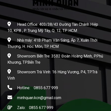
Head Office: 403/38/43 Đường Tân Chánh Hiệp
10, KP.8 , P. Trung Mỹ Tây, Q. 12, TP. HCM
Nhà máy: 41B Phạm Văn Sáng, Ấp 7, Xuân Thới
Thượng, H. Hóc Môn, TP. HCM
Showroom Bến Tre: 35B2 Đoàn Hoàng Minh, P.Phú
Khương, TP.Bến Tre
Showroom Trà Vinh: 16 Hùng Vương, P.4, TP.Trà
Vinh
Hotline:
0855 677 999
minhquan.kcn@gmail.com
Zalo:
0855 677 999