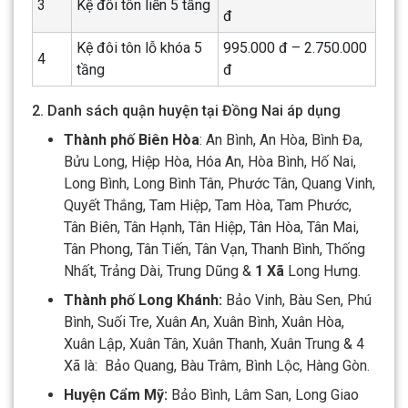
3
Kệ đôi tôn liền 5 tầng
đ
Kệ đôi tôn lỗ khóa 5
995.000 đ – 2.750.000
4
tầng
đ
2. Danh sách quận huyện tại Đồng Nai áp dụng
Thành phố Biên Hòa
: An Bình, An Hòa, Bình Đa,
Bửu Long, Hiệp Hòa, Hóa An, Hòa Bình, Hố Nai,
Long Bình, Long Bình Tân, Phước Tân, Quang Vinh,
Quyết Thắng, Tam Hiệp, Tam Hòa, Tam Phước,
Tân Biên, Tân Hạnh, Tân Hiệp, Tân Hòa, Tân Mai,
Tân Phong, Tân Tiến, Tân Vạn, Thanh Bình, Thống
Nhất, Trảng Dài, Trung Dũng &
1 Xã
Long Hưng.
Thành phố Long Khánh:
Bảo Vinh, Bàu Sen, Phú
Bình, Suối Tre, Xuân An, Xuân Bình, Xuân Hòa,
Xuân Lập, Xuân Tân, Xuân Thanh, Xuân Trung & 4
Xã là: Bảo Quang, Bàu Trâm, Bình Lộc, Hàng Gòn.
Huyện Cẩm Mỹ:
Bảo Bình, Lâm San, Long Giao