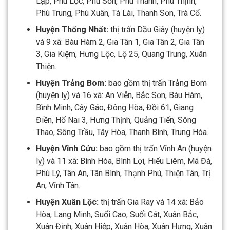
Lập, Phú Lộc, Phú Sơn, Phú Thanh, Phú Thịnh,
Phú Trung, Phú Xuân, Tà Lài, Thanh Sơn, Trà Cổ.
Huyện Thống Nhất:
thị trấn Dầu Giây (huyện lỵ)
và 9 xã: Bàu Hàm 2, Gia Tân 1, Gia Tân 2, Gia Tân
3, Gia Kiệm, Hưng Lộc, Lộ 25, Quang Trung, Xuân
Thiện.
Huyện Trảng Bom:
bao gồm thị trấn Trảng Bom
(huyện lỵ) và 16 xã: An Viễn, Bắc Sơn, Bàu Hàm,
Bình Minh, Cây Gáo, Đông Hòa, Đồi 61, Giang
Điền, Hố Nai 3, Hưng Thịnh, Quảng Tiến, Sông
Thao, Sông Trầu, Tây Hòa, Thanh Bình, Trung Hòa.
Huyện Vĩnh Cửu:
bao gồm thị trấn Vĩnh An (huyện
lỵ) và 11 xã: Bình Hòa, Bình Lợi, Hiếu Liêm, Mã Đà,
Phú Lý, Tân An, Tân Bình, Thạnh Phú, Thiện Tân, Trị
An, Vĩnh Tân.
Huyện Xuân Lộc:
thị trấn Gia Ray và 14 xã: Bảo
Hòa, Lang Minh, Suối Cao, Suối Cát, Xuân Bắc,
Xuân Định, Xuân Hiệp, Xuân Hòa, Xuân Hưng, Xuân