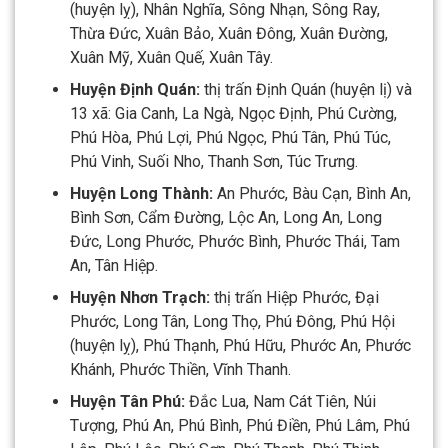
(huyện lỵ), Nhân Nghĩa, Sông Nhạn, Sông Ray,
Thừa Đức, Xuân Bảo, Xuân Đông, Xuân Đường,
Xuân Mỹ, Xuân Quế, Xuân Tây.
Huyện Định Quán:
thị trấn Định Quán (huyện lị) và
13 xã: Gia Canh, La Ngà, Ngọc Định, Phú Cường,
Phú Hòa, Phú Lợi, Phú Ngọc, Phú Tân, Phú Túc,
Phú Vinh, Suối Nho, Thanh Sơn, Túc Trưng.
Huyện Long Thành:
An Phước, Bàu Cạn, Bình An,
Bình Sơn, Cẩm Đường, Lộc An, Long An, Long
Đức, Long Phước, Phước Bình, Phước Thái, Tam
An, Tân Hiệp.
Huyện Nhơn Trạch:
thị trấn Hiệp Phước, Đại
Phước, Long Tân, Long Thọ, Phú Đông, Phú Hội
(huyện lỵ), Phú Thạnh, Phú Hữu, Phước An, Phước
Khánh, Phước Thiền, Vĩnh Thanh.
Huyện Tân Phú:
Đắc Lua, Nam Cát Tiên, Núi
Tượng, Phú An, Phú Bình, Phú Điền, Phú Lâm, Phú