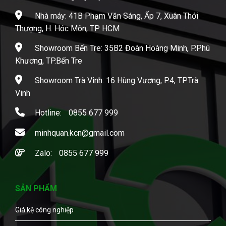
Nhà máy: 41B Phạm Văn Sáng, Ấp 7, Xuân Thới
Thượng, H. Hóc Môn, TP. HCM
Showroom Bến Tre: 35B2 Đoàn Hoàng Minh, P.Phú
Khương, TP.Bến Tre
Showroom Trà Vinh: 16 Hùng Vương, P.4, TP.Trà
Vinh
Hotline:
0855 677 999
minhquan.kcn@gmail.com
Zalo:
0855 677 999
SẢN PHẨM
Giá kệ công nghiệp