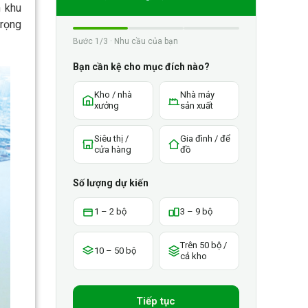
n khu
trọng
Bước 1/3 · Nhu cầu của bạn
Bạn cần kệ cho mục đích nào?
Kho / nhà
Nhà máy
xưởng
sản xuất
Siêu thị /
Gia đình / để
cửa hàng
đồ
Số lượng dự kiến
1 – 2 bộ
3 – 9 bộ
Trên 50 bộ /
10 – 50 bộ
cả kho
Tiếp tục