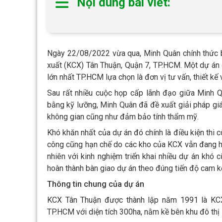
Nội dung bài viết:
Ngày 22/08/2022 vừa qua, Minh Quân chính thức bà
xuất (KCX) Tân Thuận, Quận 7, TP.HCM. Một dự án 
lớn nhất TP.HCM lựa chọn là đơn vị tư vấn, thiết kế 
Sau rất nhiều cuộc họp cấp lãnh đạo giữa Minh Q
bằng kỹ lưỡng, Minh Quân đã đề xuất giải pháp gi
không gian cũng như đảm bảo tính thẩm mỹ.
Khó khăn nhất của dự án đó chính là điều kiện thi c
công cũng hạn chế do các kho của KCX vẫn đang hoạ
nhiên với kinh nghiệm triển khai nhiều dự án khó
hoàn thành bàn giao dự án theo đúng tiến độ cam kế
Thông tin chung của dự án
KCX Tân Thuận được thành lập năm 1991 là KCX
TP.HCM với diện tích 300ha, nằm kề bên khu đô th