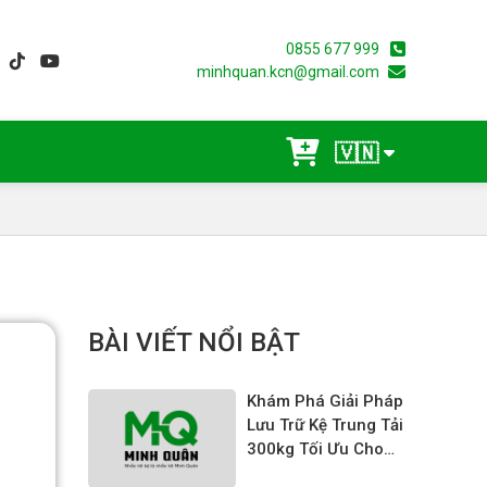
0855 677 999
minhquan.kcn@gmail.com
🇻🇳
BÀI VIẾT NỔI BẬT
Khám Phá Giải Pháp
Lưu Trữ Kệ Trung Tải
300kg Tối Ưu Cho
Doanh Nghiệp