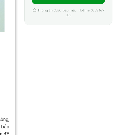
Thông tin được bảo mật · Hotline 0855 677
999
công,
m bảo
ến độ