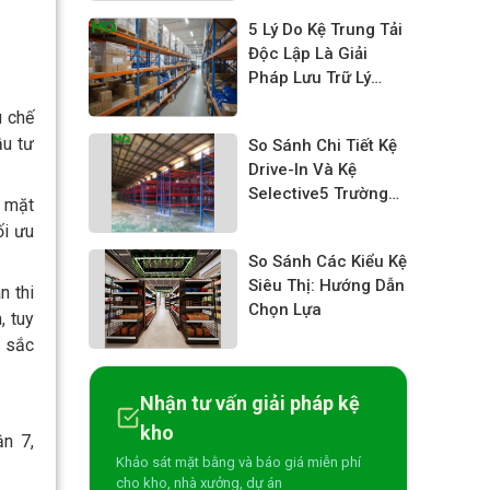
5 Lý Do Kệ Trung Tải
Độc Lập Là Giải
Pháp Lưu Trữ Lý
Tưởng Cho Doanh
u chế
Nghiệp
ầu tư
So Sánh Chi Tiết Kệ
Drive-In Và Kệ
Selective5 Trường
t mặt
hợp nào nên dùng
ối ưu
kệ Drive-inKệ Kho
So Sánh Các Kiểu Kệ
Chứa Pallet
Siêu Thị: Hướng Dẫn
Selective Drive-in:
n thi
Chọn Lựa
Tối Ưu Diện Tích,
, tuy
Nâng Cao Hiệu Suất
t sắc
Lưu Trữ
Nhận tư vấn giải pháp kệ
kho
n 7,
Khảo sát mặt bằng và báo giá miễn phí
cho kho, nhà xưởng, dự án