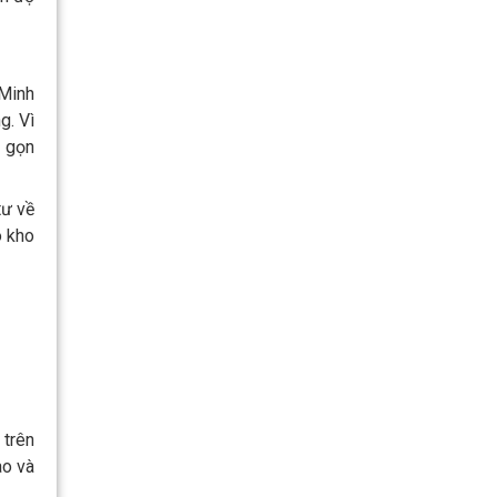
 Minh
g. Vì
o gọn
tư về
o kho
 trên
ao và