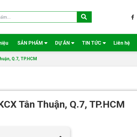
hiệu
SẢN PHẨM
DỰ ÁN
TIN TỨC
Liên hệ
Thuận, Q.7, TP.HCM
i KCX Tân Thuận, Q.7, TP.HCM