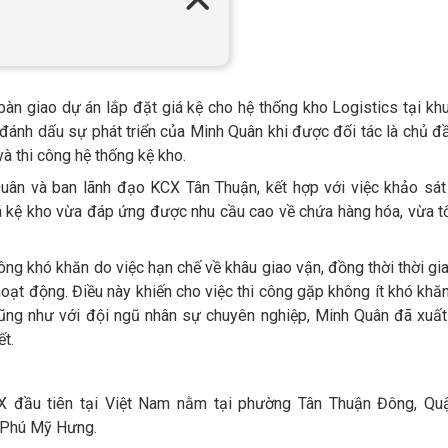
n giao dự án lắp đặt giá kệ cho hệ thống kho Logistics tại kh
đánh dấu sự phát triển của Minh Quân khi được đối tác là chủ đ
và thi công hệ thống kệ kho.
uân và ban lãnh đạo KCX Tân Thuận, kết hợp với việc khảo sá
á kệ kho vừa đáp ứng được nhu cầu cao về chứa hàng hóa, vừa t
ông khó khăn do việc hạn chế về khâu giao vận, đồng thời thời gia
t động. Điều này khiến cho việc thi công gặp không ít khó khăn
 cũng như với đội ngũ nhân sự chuyên nghiệp, Minh Quân đã xuấ
t.
 đầu tiên tại Việt Nam nằm tại phường Tân Thuận Đông, Quậ
ị Phú Mỹ Hưng.