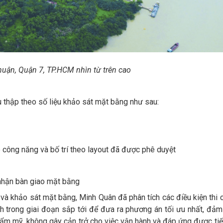
huận, Quận 7, TP.HCM nhìn từ trên cao
 thập theo số liệu khảo sát mặt bằng như sau:
 công năng và bố trí theo layout đã được phê duyệt
 nhận bàn giao mặt bằng
o và khảo sát mặt bằng, Minh Quân đã phân tích các điều kiện thi 
h trong giai đoạn sắp tới để đưa ra phương án tối ưu nhất, đả
ẩm mỹ, không gây cản trở cho việc vận hành và đáp ứng được ti