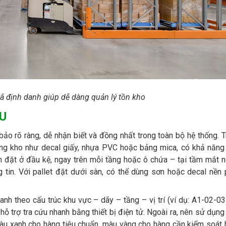
mã định danh giúp dễ dàng quản lý tồn kho
U
o rõ ràng, dễ nhận biết và đồng nhất trong toàn bộ hệ thống. 
ường kho như decal giấy, nhựa PVC hoặc bảng mica, có khả năng
ên đặt ở đầu kệ, ngay trên mỗi tầng hoặc ô chứa – tại tầm mắt 
g tin. Với pallet đặt dưới sàn, có thể dùng sơn hoặc decal nền
nh theo cấu trúc khu vực – dãy – tầng – vị trí (ví dụ: A1-02-03
 trợ tra cứu nhanh bằng thiết bị điện tử. Ngoài ra, nên sử dụn
màu xanh cho hàng tiêu chuẩn, màu vàng cho hàng cần kiểm soát