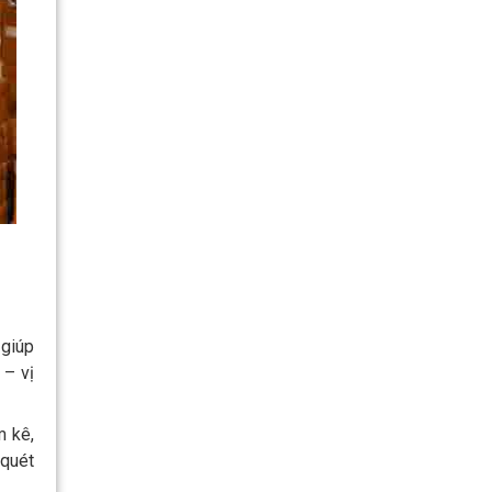
 giúp
 – vị
m kê,
 quét