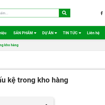
hiệu
SẢN PHẨM
DỰ ÁN
TIN TỨC
Liên hệ
ng kho hàng
u kệ trong kho hàng