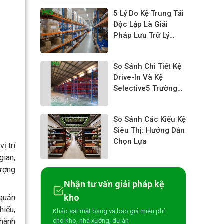
5 Lý Do Kệ Trung Tải
Độc Lập Là Giải
Pháp Lưu Trữ Lý
Tưởng Cho Doanh
Nghiệp
So Sánh Chi Tiết Kệ
Drive-In Và Kệ
Selective5 Trường
hợp nào nên dùng
kệ Drive-inKệ Kho
So Sánh Các Kiểu Kệ
Chứa Pallet
Siêu Thị: Hướng Dẫn
Selective Drive-in:
Chọn Lựa
Tối Ưu Diện Tích,
ị trí
Nâng Cao Hiệu Suất
gian,
Lưu Trữ
lượng
Nhận tư vấn giải pháp kệ
kho
 quản
hiếu,
Khảo sát mặt bằng và báo giá miễn phí
cho kho, nhà xưởng, dự án
 hành