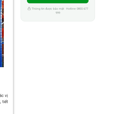
Thông tin được bảo mật · Hotline 0855 677
999
ác vị
 tiết