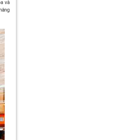
óa và
 nâng