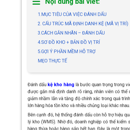
Nội dung bài viết:
1.MỤC TIÊU CỦA VIỆC ĐÁNH DẤU
2. CẤU TRÚC MÃ ĐỊNH DANH KỆ (MÃ VỊ TRÍ)
3.CÁCH GẮN NHÃN – ĐÁNH DẤU
4.SƠ ĐỒ KHO + BẢN ĐỒ VỊ TRÍ
5.GỢI Ý PHẦN MỀM HỖ TRỢ
MẸO THỰC TẾ
Đánh dấu
kệ kho hàng
là bước quan trọng trong việ
được gắn mã định danh rõ ràng, nhân viên có thể dễ
giảm nhầm lẫn và tăng độ chính xác trong quá trình
lớn hàng hóa tồn kho và nhiều chủng loại khác nhau.
Bên cạnh đó, hệ thống đánh dấu còn hỗ trợ hiệu quả
lý kho (WMS). Nhờ đó, doanh nghiệp có thể kiểm soá
hàng thừa hoặc hàng sắp hết hạn. Đây là một trong