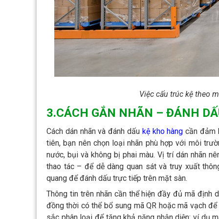
Việc cấu trúc kệ theo 
3.CÁCH GẮN NHÃN – ĐÁNH DẤ
Cách dán nhãn và đánh dấu
kệ kho hàng
cần đảm bả
tiên, bạn nên chọn loại nhãn phù hợp với môi tr
nước, bụi và không bị phai màu. Vị trí dán nhãn n
thao tác – để dễ dàng quan sát và truy xuất thôn
quang để đánh dấu trực tiếp trên mặt sàn.
Thông tin trên nhãn cần thể hiện đầy đủ mã định da
đồng thời có thể bổ sung mã QR hoặc mã vạch để hỗ
sắc phân loại để tăng khả năng nhận diện: ví dụ 