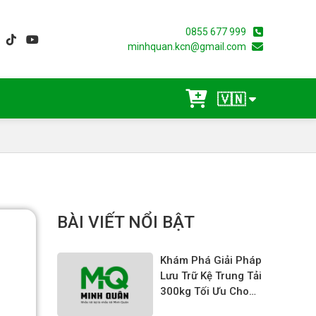
0855 677 999
minhquan.kcn@gmail.com
🇻🇳
BÀI VIẾT NỔI BẬT
Khám Phá Giải Pháp
Lưu Trữ Kệ Trung Tải
300kg Tối Ưu Cho
Doanh Nghiệp