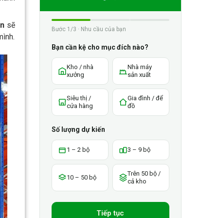
ân
sẽ
Bước 1/3 · Nhu cầu của bạn
mình.
Bạn cần kệ cho mục đích nào?
Kho / nhà
Nhà máy
xưởng
sản xuất
Siêu thị /
Gia đình / để
cửa hàng
đồ
Số lượng dự kiến
1 – 2 bộ
3 – 9 bộ
Trên 50 bộ /
10 – 50 bộ
cả kho
Tiếp tục