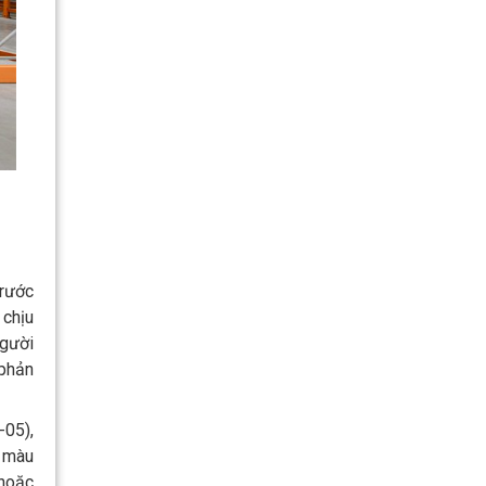
Trước
 chịu
người
 phản
-05),
g màu
 hoặc