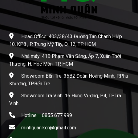
Head Office: 403/38/43 Đường Tân Chánh Hiệp
10, KP.8 , P. Trung Mỹ Tây, Q. 12, TP. HCM
Nhà máy: 41B Phạm Văn Sáng, Ấp 7, Xuân Thới
Thượng, H. Hóc Môn, TP. HCM
Showroom Bến Tre: 35B2 Đoàn Hoàng Minh, P.Phú
Khương, TP.Bến Tre
Showroom Trà Vinh: 16 Hùng Vương, P.4, TP.Trà
Vinh
Hotline:
0855 677 999
minhquan.kcn@gmail.com