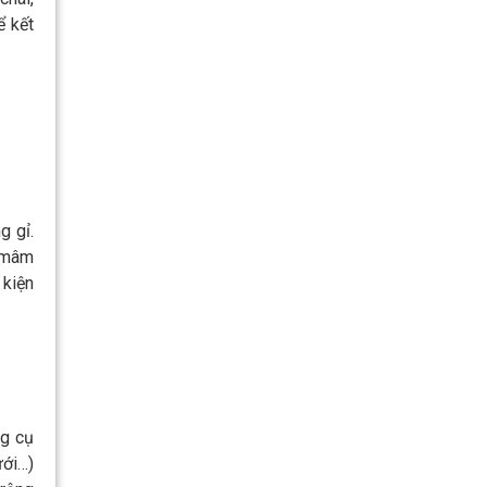
ể kết
g gỉ.
t mâm
 kiện
ng cụ
ưới…)