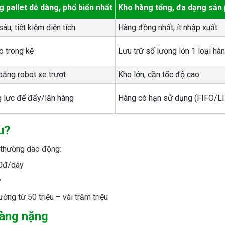
g pallet dễ dàng, phổ biến nhất
Kho hàng tổng, đa dạng sản
sâu, tiết kiệm diện tích
Hàng đồng nhất, ít nhập xuất
o trong kệ
Lưu trữ số lượng lớn 1 loại hà
ằng robot xe trượt
Kho lớn, cần tốc độ cao
g lực để đẩy/lăn hàng
Hàng có hạn sử dụng (FIFO/L
u?
iá thường dao động:
00đ/dãy
y
ường từ 50 triệu – vài trăm triệu
hàng nặng