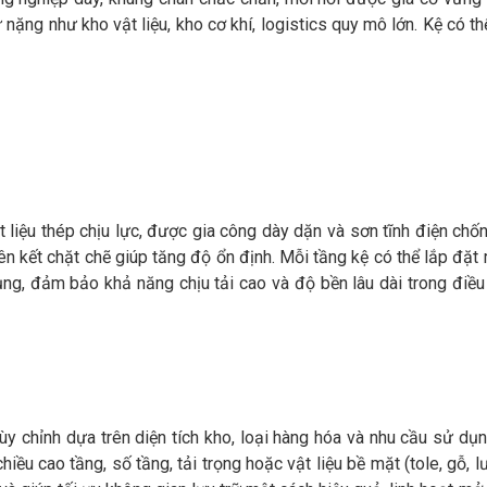
nặng như kho vật liệu, kho cơ khí, logistics quy mô lớn. Kệ có th
liệu thép chịu lực, được gia công dày dặn và sơn tĩnh điện chốn
ên kết chặt chẽ giúp tăng độ ổn định. Mỗi tầng kệ có thể lắp đặ
ụng, đảm bảo khả năng chịu tải cao và độ bền lâu dài trong điều
ùy chỉnh dựa trên diện tích kho, loại hàng hóa và nhu cầu sử dụ
iều cao tầng, số tầng, tải trọng hoặc vật liệu bề mặt (tole, gỗ, l