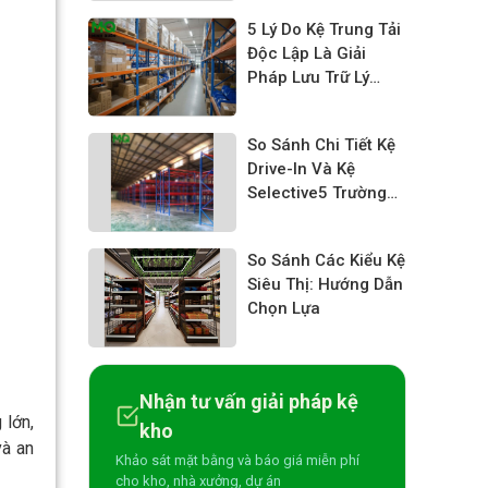
5 Lý Do Kệ Trung Tải
Độc Lập Là Giải
Pháp Lưu Trữ Lý
Tưởng Cho Doanh
Nghiệp
So Sánh Chi Tiết Kệ
Drive-In Và Kệ
Selective5 Trường
hợp nào nên dùng
kệ Drive-inKệ Kho
So Sánh Các Kiểu Kệ
Chứa Pallet
Siêu Thị: Hướng Dẫn
Selective Drive-in:
Chọn Lựa
Tối Ưu Diện Tích,
Nâng Cao Hiệu Suất
Lưu Trữ
Nhận tư vấn giải pháp kệ
 lớn,
kho
và an
Khảo sát mặt bằng và báo giá miễn phí
cho kho, nhà xưởng, dự án