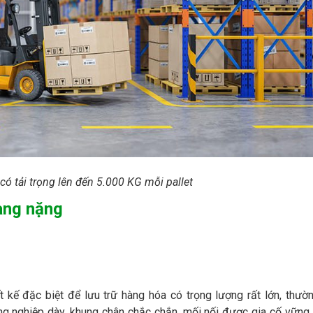
có tải trọng lên đến 5.000 KG mỗi pallet
àng nặng
t kế đặc biệt để lưu trữ hàng hóa có trọng lượng rất lớn, thườ
ng nghiệp dày, khung chân chắc chắn, mối nối được gia cố vững 