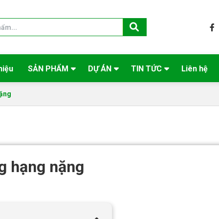
hiệu
SẢN PHẨM
DỰ ÁN
TIN TỨC
Liên hệ
nặng
ng hạng nặng