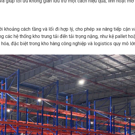
và giúp tối ưu không gian lưu trữ một cách hiệu quả, linh hoạt mở
i khoảng cách tầng và lối đi hợp lý, cho phép xe nâng tiếp cận v
g các hệ thống kho trung tải đến tải trọng nặng, như kệ pallet ho
 hóa, đặc biệt trong kho hàng công nghiệp và logistics quy mô lớ