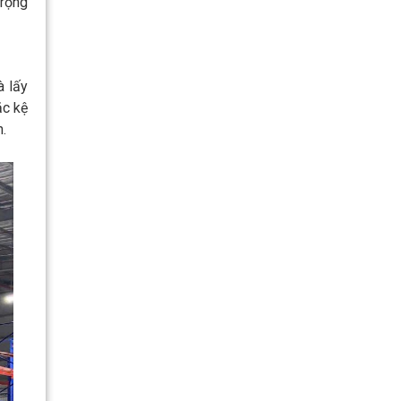
 rộng
à lấy
ặc kệ
n.