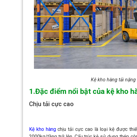
Kệ kho hàng tải nặng 
1.Đặc điểm nổi bật của kệ kho h
Chịu tải cực cao
Kệ kho hàng
chịu tải cực cao là loại kệ được thiế
2000kg/tầng trở lên. Cấu trúc kệ sử dụng thép cô