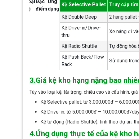
Loại
Đặc
Ứng
Kệ Selective Pallet
Truy cập từn
kệ
điểm
dụng
Kệ Double Deep
2 hàng pallet 
Kệ Drive-in/Drive-
Xe nâng đi và
thru
Kệ Radio Shuttle
Tự động hóa b
Kệ Push Back/Flow
Sử dụng trọn
Rack
3.Giá kệ kho hạng nặng bao nhiê
Tùy vào loại kệ, tải trọng, chiều cao và cấu hình, g
Kệ Selective pallet: từ 3.000.000đ – 6.000.0
Kệ Drive-in: từ 5.000.000đ – 10.000.000đ/dã
Kệ tự động (Radio Shuttle): tính theo dự án, th
4.Ứng dụng thực tế của kệ kho 