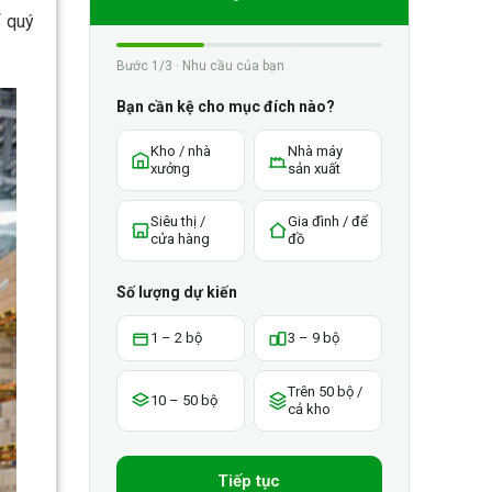
 quý
Bước 1/3 · Nhu cầu của bạn
Bạn cần kệ cho mục đích nào?
Kho / nhà
Nhà máy
xưởng
sản xuất
Siêu thị /
Gia đình / để
cửa hàng
đồ
Số lượng dự kiến
1 – 2 bộ
3 – 9 bộ
Trên 50 bộ /
10 – 50 bộ
cả kho
Tiếp tục