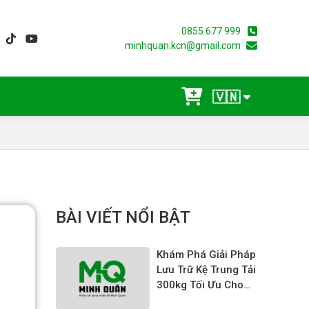
0855 677 999
minhquan.kcn@gmail.com
🇻🇳
BÀI VIẾT NỔI BẬT
Khám Phá Giải Pháp
Lưu Trữ Kệ Trung Tải
300kg Tối Ưu Cho
Doanh Nghiệp