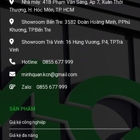
Nhà máy: 41B Phạm Văn Sáng, Ấp 7, Xuân Thới
Thượng, H. Hóc Môn, TP. HCM
Showroom Bến Tre: 35B2 Đoàn Hoàng Minh, P.Phú
Khương, TP.Bến Tre
Showroom Trà Vinh: 16 Hùng Vương, P.4, TP.Trà
Vinh
Hotline:
0855 677 999
minhquan.kcn@gmail.com
Zalo:
0855 677 999
SẢN PHẨM
Giá kệ công nghiệp
Giá kệ đa năng