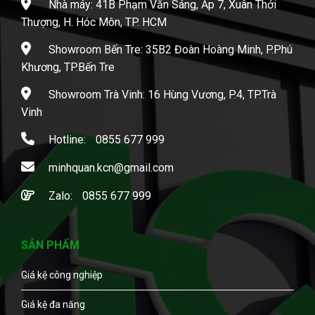
Nhà máy: 41B Phạm Văn Sáng, Ấp 7, Xuân Thới
Thượng, H. Hóc Môn, TP. HCM
Showroom Bến Tre: 35B2 Đoàn Hoàng Minh, P.Phú
Khương, TP.Bến Tre
Showroom Trà Vinh: 16 Hùng Vương, P.4, TP.Trà
Vinh
Hotline:
0855 677 999
minhquan.kcn@gmail.com
Zalo:
0855 677 999
SẢN PHẨM
Giá kệ công nghiệp
Giá kệ đa năng