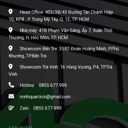
Head Office: 403/38/43 Đường Tân Chánh Hiệp
10, KP.8 , P. Trung Mỹ Tây, Q. 12, TP. HCM
Nhà máy: 41B Phạm Văn Sáng, Ấp 7, Xuân Thới
Thượng, H. Hóc Môn, TP. HCM
Showroom Bến Tre: 35B2 Đoàn Hoàng Minh, P.Phú
Khương, TP.Bến Tre
Showroom Trà Vinh: 16 Hùng Vương, P.4, TP.Trà
Vinh
Hotline:
0855 677 999
minhquan.kcn@gmail.com
Zalo:
0855 677 999