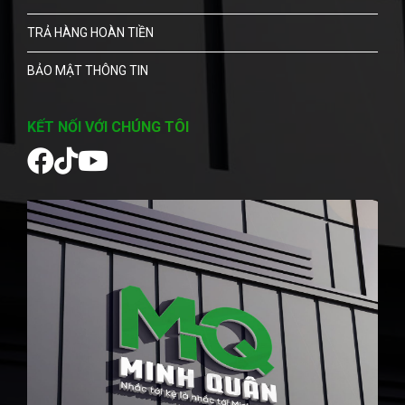
TRẢ HÀNG HOÀN TIỀN
BẢO MẬT THÔNG TIN
KẾT NỐI VỚI CHÚNG TÔI