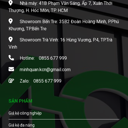
Nhà máy: 41B Phạm Văn Sáng, Ấp 7, Xuân Thới
Thượng, H. Hóc Môn, TP. HCM
Showroom Bến Tre: 35B2 Đoàn Hoàng Minh, P.Phú
Khương, TP.Bến Tre
Showroom Trà Vinh: 16 Hùng Vương, P.4, TP.Trà
Vinh
Hotline:
0855 677 999
minhquan.kcn@gmail.com
Zalo:
0855 677 999
SẢN PHẨM
Giá kệ công nghiệp
Giá kệ đa năng