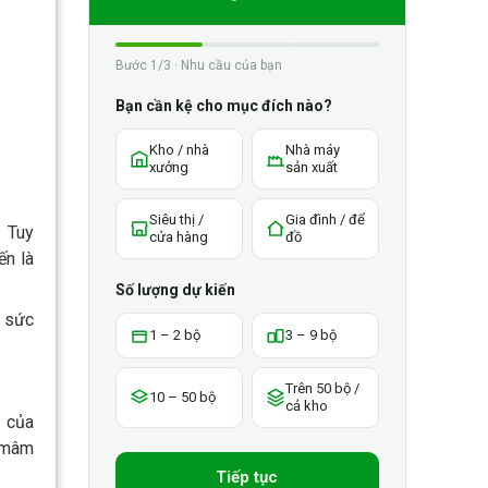
Bước 1/3 · Nhu cầu của bạn
Bạn cần kệ cho mục đích nào?
Kho / nhà
Nhà máy
xưởng
sản xuất
Siêu thị /
Gia đình / để
 Tuy
cửa hàng
đồ
ến là
Số lượng dự kiến
g sức
1 – 2 bộ
3 – 9 bộ
Trên 50 bộ /
10 – 50 bộ
cả kho
g của
ó mâm
Tiếp tục