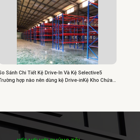
So Sánh Chi Tiết Kệ Drive-In Và Kệ Selective5
Khám 
Trường hợp nào nên dùng kệ Drive-inKệ Kho Chứa
Tối Ư
Pallet Selective Drive-in: Tối Ưu Diện Tích, Nâng
Cao Hiệu Suất Lưu Trữ