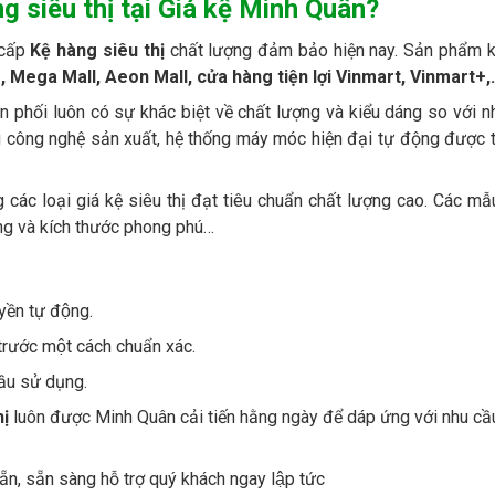
g siêu thị tại Giá kệ Minh Quân?
 cấp
Kệ hàng siêu thị
chất lượng đảm bảo hiện nay. Sản phẩm k
e, Mega Mall, Aeon Mall, cửa hàng tiện lợi Vinmart, Vinmart+
 phối luôn có sự khác biệt về chất lượng và kiểu dáng so với 
ong công nghệ sản xuất, hệ thống máy móc hiện đại tự động được 
các loại giá kệ siêu thị đạt tiêu chuẩn chất lượng cao. Các mẫ
dáng và kích thước phong phú…
ền tự động.
trước một cách chuẩn xác.
̀u sử dụng.
hị
luôn được Minh Quân cải tiến hằng ngày để dáp ứng với nhu cầ
̃n, sẵn sàng hỗ trợ quý khách ngay lập tức