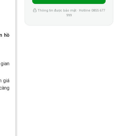
Thông tin được bảo mật · Hotline 0855 677
999
n hồ
 gian
m giá
 càng