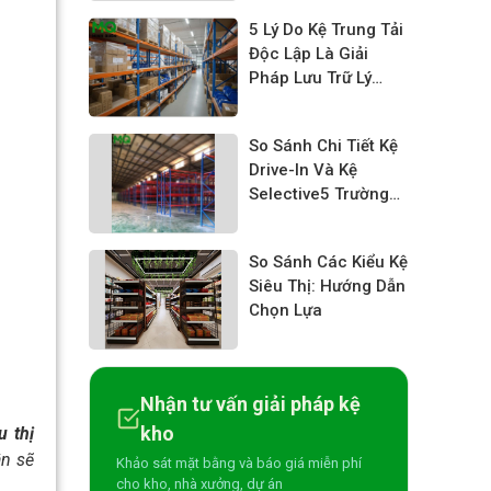
5 Lý Do Kệ Trung Tải
Độc Lập Là Giải
Pháp Lưu Trữ Lý
Tưởng Cho Doanh
Nghiệp
So Sánh Chi Tiết Kệ
Drive-In Và Kệ
Selective5 Trường
hợp nào nên dùng
kệ Drive-inKệ Kho
So Sánh Các Kiểu Kệ
Chứa Pallet
Siêu Thị: Hướng Dẫn
Selective Drive-in:
Chọn Lựa
Tối Ưu Diện Tích,
Nâng Cao Hiệu Suất
Lưu Trữ
Nhận tư vấn giải pháp kệ
kho
u thị
ân sẽ
Khảo sát mặt bằng và báo giá miễn phí
cho kho, nhà xưởng, dự án