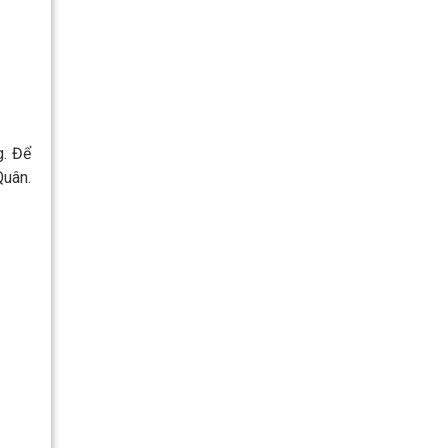
g. Để
Quân.