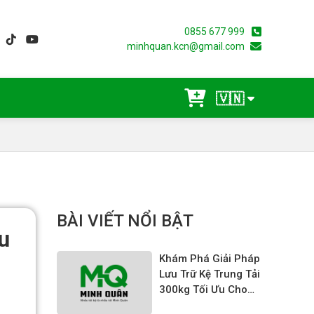
0855 677 999
minhquan.kcn@gmail.com
🇻🇳
BÀI VIẾT NỔI BẬT
u
Khám Phá Giải Pháp
Lưu Trữ Kệ Trung Tải
300kg Tối Ưu Cho
Doanh Nghiệp