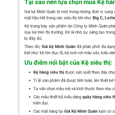
Tại sao nên lựa chọn mua Kệ hàn
Giá kệ Minh Quân là một trong những đơn vị cung
mặt hầu hết trong các siêu thị lớn như:
Big C, Lott
Kệ trưng bày sản phẩm do Công ty Minh Quân phân
loại kệ trên thị trường. Đó là nhờ sự sáng tạo tr
bị đầy đủ.
Theo đó,
Giá kệ Minh Quân
đã phân phối đa dạng 
bật như: kệ tôn đục lỗ, kệ lưới với màu sắc, kiểu 
Ưu điểm nổi bật của Kệ siêu thị:
Kệ hàng siêu thị
được sản xuất theo dây chuy
Tỉ lệ sản phẩm đã được tính toán, lên thiết kế 
Tư vấn chọn mẫu mã và kích thước theo nhu câ
Các mẫu thiết kế, kiểu dáng
quầy hàng siêu t
hiện đại.
Các mặt hàng tại
Giá Kệ Minh Quân
luôn có să