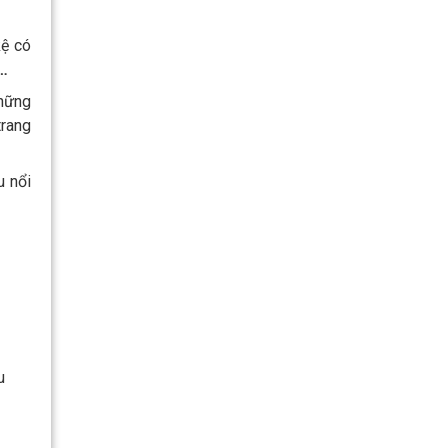
ệ có
,…
những
trang
u nổi
u