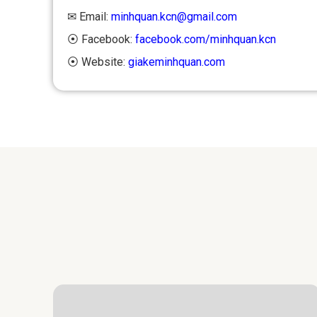
✉ Email:
minhquan.kcn@gmail.com
⦿ Facebook:
facebook.com/minhquan.kcn
⦿ Website:
giakeminhquan.com