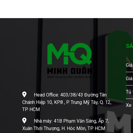
SẢ
Giá
Giá
Tủ 
Head Office: 403/38/43 Đường Tân
Chánh Hiệp 10, KP.8 , P. Trung Mỹ Tây, Q. 12,
Xe 
TP. HCM
Nhà máy: 41B Phạm Văn Sáng, Ấp 7,
Xuân Thới Thượng, H. Hóc Môn, TP. HCM