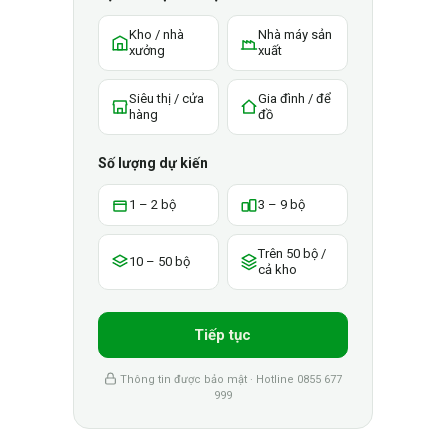
Kho / nhà
Nhà máy sản
xưởng
xuất
Siêu thị / cửa
Gia đình / để
hàng
đồ
Số lượng dự kiến
1 – 2 bộ
3 – 9 bộ
Trên 50 bộ /
10 – 50 bộ
cả kho
Tiếp tục
Thông tin được bảo mật · Hotline 0855 677
999