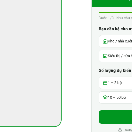
Bước 1/3 · Nhu cầu 
Bạn cần kệ cho 
Kho / nhà xưở
Siêu thị / cửa
Số lượng dự kiến
1 – 2 bộ
10 – 50 bộ
Thông 