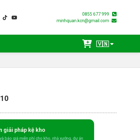
0855 677 999
minhquan.kcn@gmail.com
🇻🇳
 10
n giải pháp kệ kho
và báo giá miễn phí cho kho, nhà xưởng, dự án