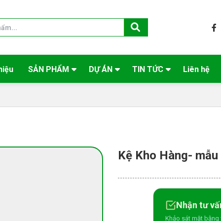
hiệu
SẢN PHẨM
DỰ ÁN
TIN TỨC
Liên hệ
Kệ Kho Hàng- mẫu
Nhận tư vấ
Khảo sát mặt bằng 