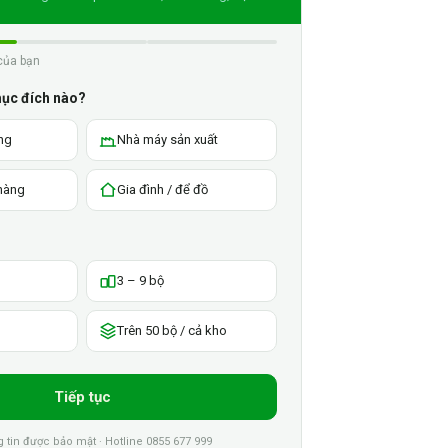
của bạn
mục đích nào?
ng
Nhà máy sản xuất
 hàng
Gia đình / để đồ
3 – 9 bộ
Trên 50 bộ / cả kho
Tiếp tục
tin được bảo mật · Hotline 0855 677 999