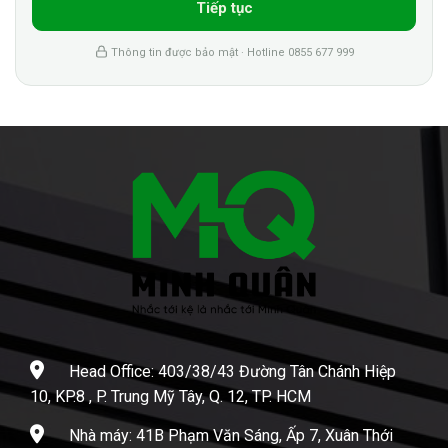
Tiếp tục
Thông tin được bảo mật · Hotline 0855 677 999
Head Office: 403/38/43 Đường Tân Chánh Hiệp
10, KP.8 , P. Trung Mỹ Tây, Q. 12, TP. HCM
Nhà máy: 41B Phạm Văn Sáng, Ấp 7, Xuân Thới