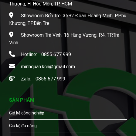
Thượng, H. Hóc Môn, TP. HCM
Showroom Bến Tre: 35B2 Đoàn Hoàng Minh, P.Phú
Khương, TP.Bến Tre
Showroom Trà Vinh: 16 Hùng Vương, P.4, TP.Trà
Vinh
Hotline:
0855 677 999
minhquan.kcn@gmail.com
Zalo:
0855 677 999
SẢN PHẨM
Giá kệ công nghiệp
Giá kệ đa năng