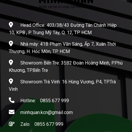
Head Office: 403/38/43 Đường Tân Chánh Hiệp
10, KP.8 , P. Trung Mỹ Tây, Q. 12, TP. HCM
Nhà máy: 41B Phạm Văn Sáng, Ấp 7, Xuân Thới
Thượng, H. Hóc Môn, TP. HCM
Showroom Bến Tre: 35B2 Đoàn Hoàng Minh, P.Phú
Khương, TP.Bến Tre
Showroom Trà Vinh: 16 Hùng Vương, P.4, TP.Trà
Vinh
Hotline:
0855 677 999
minhquan.kcn@gmail.com
Zalo:
0855 677 999