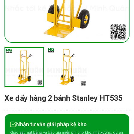
Xe đẩy hàng 2 bánh Stanley HT535
Nhận tư vấn giải pháp kệ kho
Khảo sát mặt bằng và báo giá miễn phí cho kho, nhà xưởng, dự án