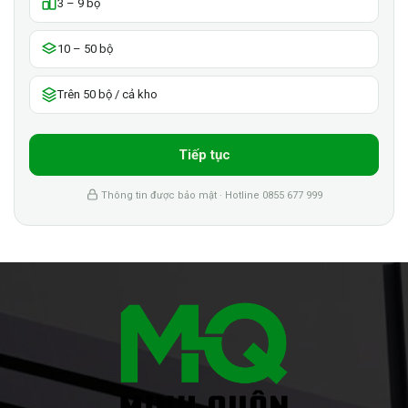
3 – 9 bộ
10 – 50 bộ
Trên 50 bộ / cả kho
Tiếp tục
Thông tin được bảo mật · Hotline 0855 677 999