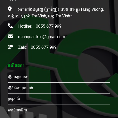
អគារតាំងបង្ហាញ (ត្រាវិញ)៖ លេខ ១៦ ផ្លូវ Hung Vuong,
សង្កាត់ ៤, ក្រុង Tra Vinh, ខេត្ត Tra Vinh។
Hotline:
0855 677 999
minhquan.kcn@gmail.com
Zalo:
0855 677 999
ផលិតផល
ធ្នើរឧស្សាហកម្ម
ធ្នើរដែកបហុបំណង
ទូឡុកឃ័រ
រទេះទិញទំនិញ