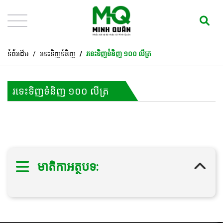
ទំព័រដើម
រទេះទិញទំនិញ
រទេះទិញទំនិញ ១០០ លីត្រ
រទេះទិញទំនិញ ១០០ លីត្រ
មាតិកាអត្ថបទ: