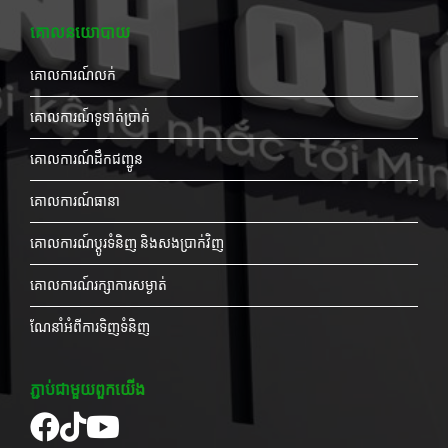
គោលនយោបាយ
គោលការណ៍លក់
គោលការណ៍ទូទាត់ប្រាក់
គោលការណ៍ដឹកជញ្ជូន
គោលការណ៍ធានា
គោលការណ៍ប្តូរទំនិញ និងសងប្រាក់វិញ
គោលការណ៍រក្សាការសម្ងាត់
ណែនាំអំពីការទិញទំនិញ
ភ្ជាប់ជាមួយពួកយើង