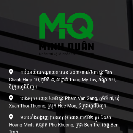
ការិយាល័យកណ្តាល៖ លេខ ៤០៣/៣៨/៤៣ ផ្លូវ Tan
Chanh Hiep 10, ភូមិទី ៨, សង្កាត់ Trung My Tay, ខណ្ឌ ១២,
ទីក្រុងហូជីមិញ។
រោងចក្រ៖ លេខ ៤១B ផ្លូវ Pham Van Sang, ភូមិទី ៧, ឃុំ
Xuan Thoi Thuong, ស្រុក Hoc Mon, ទីក្រុងហូជីមិញ។
អគារតាំងបង្ហាញ (បេនត្រេ)៖ លេខ ៣៥B២ ផ្លូវ Doan
Hoang Minh, សង្កាត់ Phu Khuong, ក្រុង Ben Tre, ខេត្ត Ben
Tre។