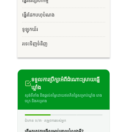
ធ្នើរឧស្សាហកម្ម
ធ្នើរដែកបហុបំណង
ទូឡុកឃ័រ
រទេះទិញទំនិញ
ទទួលការប្រឹក្សាអំពីដំណោះស្រាយធ្នើ
ឃ្លាំង
ស្ទង់ទីតាំង និងផ្តល់តម្លៃដោយឥតគិតថ្លៃសម្រាប់ឃ្លាំង រោង
ចក្រ និងគម្រោង
ជំហាន ១/៣ · តម្រូវការរបស់អ្នក
តើអ្នកត្រូវការធ្នើសម្រាប់គោលបំណងអ្វី?