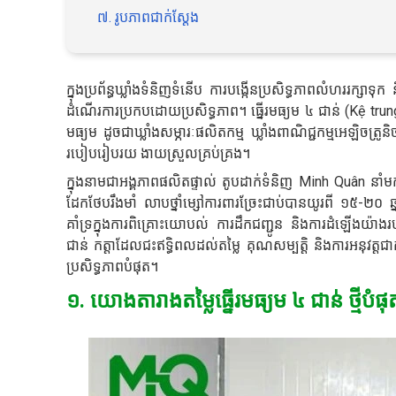
៧. រូបភាពជាក់ស្តែង
ក្នុងប្រព័ន្ធឃ្លាំងទំនិញទំនើប ការបង្កើនប្រសិទ្ធភាពលំហររក្សាទុ
ដំណើរការប្រកបដោយប្រសិទ្ធភាព។ ធ្នើរមធ្យម ៤ ជាន់ (Kệ tru
មធ្យម ដូចជាឃ្លាំងសម្ភារៈផលិតកម្ម ឃ្លាំងពាណិជ្ជកម្មអេឡិចត្រូ
របៀបរៀបរយ ងាយស្រួលគ្រប់គ្រង។
ក្នុងនាមជាអង្គភាពផលិតផ្ទាល់ តូបដាក់ទំនិញ Minh Quân នាំមកជ
ដែកថែបរឹងមាំ លាបថ្នាំម្សៅការពារច្រែះជាប់បានយូរពី ១៥-២០ ឆ
គាំទ្រក្នុងការពិគ្រោះយោបល់ ការដឹកជញ្ជូន និងការដំឡើងយ៉ាងរហ
ជាន់ កត្តាដែលជះឥទ្ធិពលដល់តម្លៃ គុណសម្បត្តិ និងការអនុវត
ប្រសិទ្ធភាពបំផុត។
១. យោងតារាងតម្លៃធ្នើរមធ្យម ៤ ជាន់ ថ្មីបំផុ