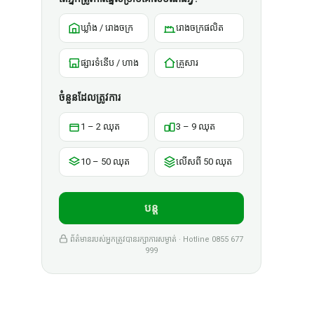
ឃ្លាំង / រោងចក្រ
រោងចក្រផលិត
ផ្សារទំនើប / ហាង
គ្រួសារ
ចំនួនដែលត្រូវការ
1 – 2 ឈុត
3 – 9 ឈុត
10 – 50 ឈុត
លើសពី 50 ឈុត
បន្ត
ព័ត៌មានរបស់អ្នកត្រូវបានរក្សាការសម្ងាត់ · Hotline 0855 677
999