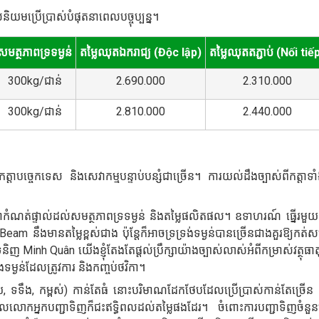
និយមប្រើប្រាស់បំផុតនាពេលបច្ចុប្បន្ន។
សមត្ថភាពទ្រទម្ងន់
តម្លៃឈុតឯករាជ្យ (Độc lập)
តម្លៃឈុតតភ្ជាប់ (Nối tiế
300kg/ជាន់
2.690.000
2.310.000
300kg/ជាន់
2.810.000
2.440.000
ត្តាបច្ចេកទេស និងសេវាកម្មបន្ទាប់បន្សំជាច្រើន។ ការយល់ដឹងច្បាស់ពីកត្តាទា
តាកំណត់ផ្ទាល់ដល់សមត្ថភាពទ្រទម្ងន់ និងតម្លៃផលិតផល។ ឧទាហរណ៍ ធ្នើរម
 នឹងមានតម្លៃខ្ពស់ជាង ប៉ុន្តែក៏អាចទ្រទ្រង់ទម្ងន់បានច្រើនជាងគួរឱ្យកត់សម
 Minh Quân យើងខ្ញុំតែងតែផ្តល់ប្រឹក្សាយ៉ាងច្បាស់លាស់អំពីកម្រាស់វត្ថុធា
្ងន់ដែលត្រូវការ និងកញ្ចប់ថវិកា។
យ, ទទឹង, កម្ពស់) កាន់តែធំ នោះបរិមាណដែកថែបដែលប្រើប្រាស់កាន់តែច្រើន ន
អ្នកបញ្ជាទិញក៏ជះឥទ្ធិពលដល់តម្លៃផងដែរ។ ចំពោះការបញ្ជាទិញចំនួនច