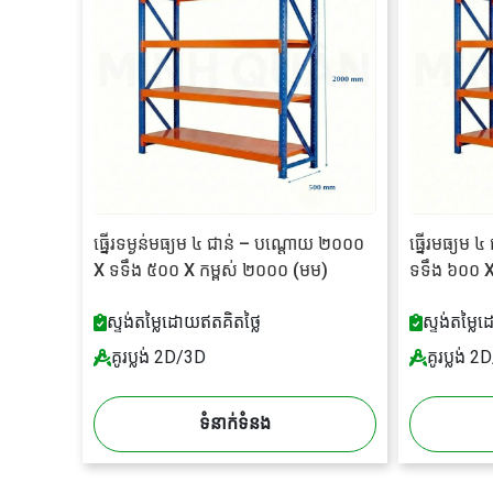
ធ្នើរទម្ងន់មធ្យម ៤ ជាន់ – បណ្តោយ ២០០០
ធ្នើរមធ្យម
X ទទឹង ៥០០ X កម្ពស់ ២០០០ (មម)
ទទឹង ៦០០ X
ស្ទង់តម្លៃដោយឥតគិតថ្លៃ
ស្ទង់តម្លៃ
គូរប្លង់ 2D/3D
គូរប្លង់ 
ទំនាក់ទំនង