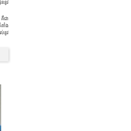
ូននូវ
 គឺជា
ីតាំង
ល់នូវ