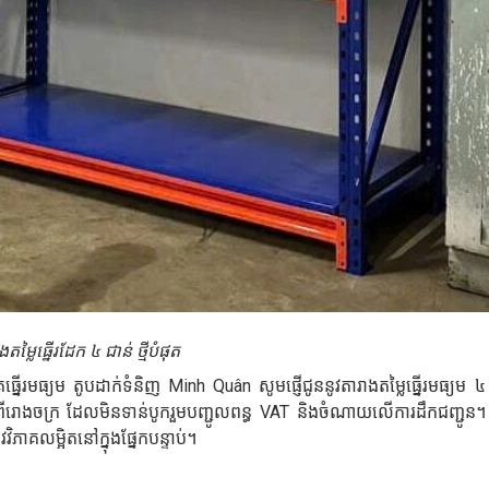
្លៃធ្នើរដែក ៤ ជាន់ ថ្មីបំផុត
នើរមធ្យម តូបដាក់ទំនិញ Minh Quân សូមផ្ញើជូននូវតារាងតម្លៃធ្នើរមធ្យម ៤
រោងចក្រ ដែលមិនទាន់បូករួមបញ្ជូលពន្ធ VAT និងចំណាយលើការដឹកជញ្ជូន។ 
ភាគលម្អិតនៅក្នុងផ្នែកបន្ទាប់។