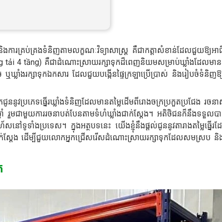
ក និងការគ្រប់គ្រងទំនិញតាមលក្ខណៈវិទ្យាសាស្ត្រ គឺជាកត្តាសំខាន់ដែលជួយឱ្យអាជី
ng tải 4 tầng) គឺជាដំណោះស្រាយរក្សាទុកដ៏ពេញនិយមសម្រាប់ឃ្លាំងដែលមានទ
និច ឬឃ្លាំងរក្សាទុកឯកសារ ដែលជួយបង្កើនផ្ទៃក្រឡាប្រើប្រាស់ និងរៀបចំទំនិញឱ
ូននូវប្រភេទធ្នើរឃ្លាំងទំនិញដែលមានតម្លៃដើមពីរោងចក្រប្រកួតប្រជែង រចនាសម្
្នាំ រួមជាមួយការរចនាបត់បែនតាមទំហំឃ្លាំងជាក់ស្តែង។ អតិថិជនក៏នឹងទទួលប
័សនៅទូទាំងប្រទេស។ ក្នុងអត្ថបទនេះ យើងខ្ញុំនឹងផ្តល់ជូននូវតារាងតម្លៃធ្នើរ
្តជាក់ស្តែង ដើម្បីជួយលោកអ្នកជ្រើសរើសដំណោះស្រាយរក្សាទុកដែលសមស្រប ន
ត