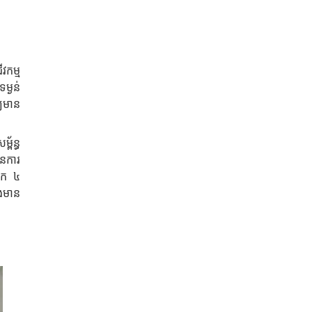
វកម្ម
ម្ងន់
្យមាន
ព័ន្ធ
ានការ
ដែក ៤
ិងមាន