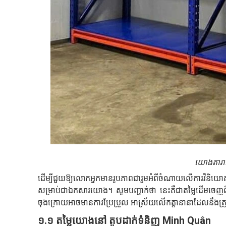
យោងតារាងតម
ដើម្បីជួយឱ្យលោកអ្នកមានរូបភាពជារួមអំពីចំណាយលើការវិនិយោគធ្
សម្រាប់ជាឯកសារយោង។ សូមបញ្ជាក់ថា នេះគឺជាតម្លៃដើមចេញពី
ចុងក្រោយអាចមានការប្រែប្រួល អាស្រ័យលើកត្តានានាដែលនឹងត្រូវវិ
១.១ តម្លៃយោងនៅ តូបដាក់ទំនិញ Minh Quân