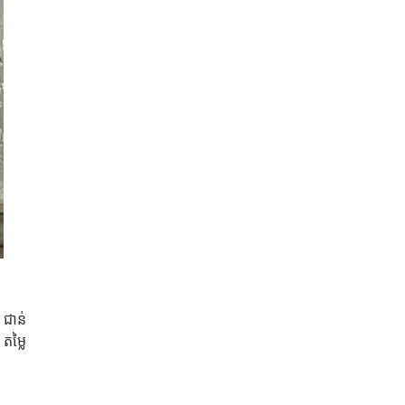
 ជាន់
តម្លៃ