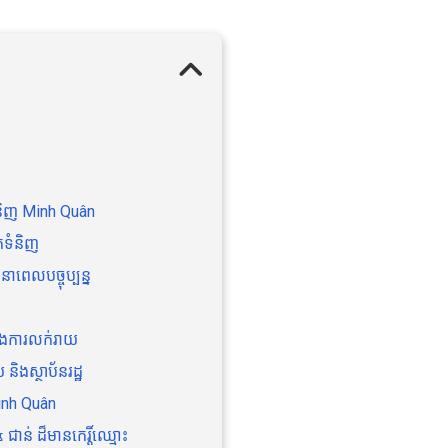
ំនិញ Minh Quân
ុកទំនិញ
ាពេលបច្ចុប្បន្ន
 និងការលក់រាយ
ិងស្ថាប័នរដ្ឋ
Minh Quân
ជាន់ ដ៏មានកេរ្តិ៍ឈ្មោះ