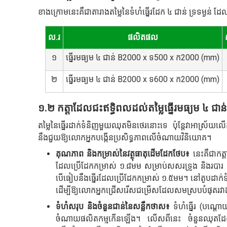
ខាងក្រោមនេះគឺជាតារាងតម្លៃនៃទំហំធ្នើរដែក ៤ ជាន់ ទ្រទម្ងន់ ដែល
ល.រ
ផលិតផល
១
ធ្នើរមធ្យម ៤ ជាន់ B2000 x ទ500 x ក2000 (mm)
២
ធ្នើរមធ្យម ៤ ជាន់ B2000 x ទ600 x ក2000 (mm)
១.២ កត្តាដែលជះឥទ្ធិពលដល់តម្លៃធ្នើរមធ្យម ៤ ជាន់
តម្លៃនៃធ្នើរដាក់ទំនិញមួយឈុតមិនថេរនោះទេ ប៉ុន្តែវាអាស្រ័យលើក
នឹងជួយឱ្យលោកអ្នកបង្កើនប្រសិទ្ធភាពលើចំណាយវិនិយោគ។
គុណភាព និងកម្រាស់នៃវត្ថុធាតុដើមដែកថែប៖
នេះគឺជាកត្
ដែលប្រើដែកកម្រាស់ ១.៨មម សម្រាប់សសរទ្រូង និងរបារ Beam
បើធៀបនឹងធ្នើរដែលប្រើដែកកម្រាស់ ១.៥មម។ នៅតូបដាក់ទំនិញ
ដើម្បីឱ្យលោកអ្នកជ្រើសរើសជម្រើសដែលសមស្របបំផុតរវាងទម
ទំហំសរុប និងចំនួនជាន់នៃសន្លឹកថាស៖
ទំហំធ្នើរ (បណ្តោ
ចំណាយផលិតកម្មកើនឡើង។ លើសពីនេះ ចំនួនឈុតដែលលោក