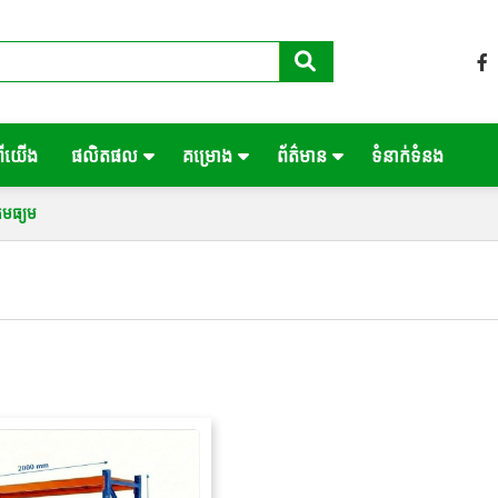
ពីយើង
ផលិតផល
គម្រោង
ព័ត៌មាន
ទំនាក់ទំនង
ិតមធ្យម