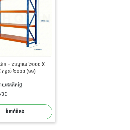
 ៤ ជាន់ – បណ្តោយ ២០០០ X
 កម្ពស់ ២០០០ (មម)
ដោយឥតគិតថ្លៃ
2D/3D
ទំនាក់ទំនង