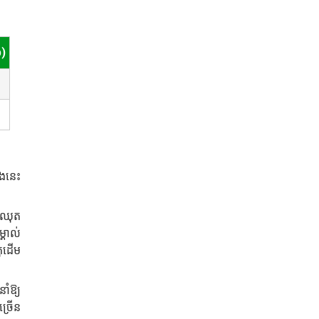
p)
ំងនេះ
ួយឈុត
្គាល់
តុដើម
ាំឱ្យ
្រើន