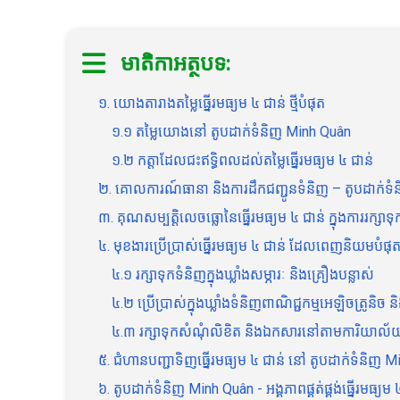
មាតិកាអត្ថបទ:
១. យោងតារាងតម្លៃធ្នើរមធ្យម ៤ ជាន់ ថ្មីបំផុត
១.១ តម្លៃយោងនៅ តូបដាក់ទំនិញ Minh Quân
១.២ កត្តាដែលជះឥទ្ធិពលដល់តម្លៃធ្នើរមធ្យម ៤ ជាន់
២. គោលការណ៍ធានា និងការដឹកជញ្ជូនទំនិញ – តូបដាក់ទ
៣. គុណសម្បត្តិលេចធ្លោនៃធ្នើរមធ្យម ៤ ជាន់ ក្នុងការរក្សាទ
៤. មុខងារប្រើប្រាស់ធ្នើរមធ្យម ៤ ជាន់ ដែលពេញនិយមបំផុតន
៤.១ រក្សាទុកទំនិញក្នុងឃ្លាំងសម្ភារៈ និងគ្រឿងបន្លាស់
៤.២ ប្រើប្រាស់ក្នុងឃ្លាំងទំនិញពាណិជ្ជកម្មអេឡិចត្រូនិច
៤.៣ រក្សាទុកសំណុំលិខិត និងឯកសារនៅតាមការិយាល័យ ន
៥. ជំហានបញ្ជាទិញធ្នើរមធ្យម ៤ ជាន់ នៅ តូបដាក់ទំនិញ 
៦. តូបដាក់ទំនិញ Minh Quân - អង្គភាពផ្គត់ផ្គង់ធ្នើរមធ្យម ៤ 