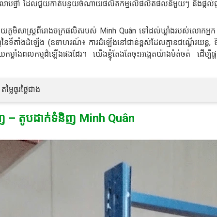
 និងលាបថ្នាំ ដែលជួយកាត់បន្ថយចំណាយផលិតកម្មលើផលិតផលនីមួយៗ និងផ្តល់ជ
ងាយភូមិសាស្ត្រពីរោងចក្រផលិតរបស់ Minh Quân ទៅដល់ឃ្លាំងរបស់លោកអ្នក
ាញនៃទីតាំងដំឡើង (ឧទាហរណ៍៖ ការដំឡើងនៅជាន់ខ្ពស់ដែលគ្មានជណ្តើរយន្ត, ទ
ម្លាំងពលកម្មដំឡើងផងដែរ។ យើងខ្ញុំតែងតែចុះអង្កេតយ៉ាងម៉ត់ចត់ ដើម្បីផ្ត
ម្លៃធូរថ្លៃជាង
ិញ – តូបដាក់ទំនិញ Minh Quân