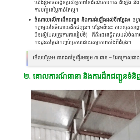
យើងខ្ញុំអាចបង្កើនប្រសិទ្ធភាពនៃដំណើរការកាត់ ដំឡើង
ការបញ្ចុះតម្លៃកាន់តែល្អ។
ចំណាយលើការដឹកជញ្ជូន និងការដំឡើងដល់ទីកន្លែង៖
ចម្
កត្តាមួយនៃចំណាយដឹកជញ្ជូន។ បន្ថែមពីនេះ ភាពស្មុគស្ម
មិនស្មើដែលត្រូវការការរៀបចំ) ក៏នឹងជះឥទ្ធិពលដល់ចំណាយក
ការជូនតម្លៃជាកញ្ចប់ប្រកបដោយតម្លាភាពតាំងពីដំបូង។
មើលបន្ថែម៖ តារាងតម្លៃធ្នើរមធ្យម ៣ ជាន់ – ដែកក្រាស់ជាង ត
២. គោលការណ៍ធានា និងការដឹកជញ្ជូនទំន