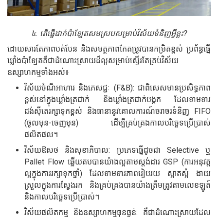
៤. តើធ្នើដាក់ប៉ាឡែតសមស្របសម្រាប់វិស័យទំនិញអ្វីខ្លះ?
ដោយសារតែភាពបត់បែន និងសមត្ថភាពកែតម្រូវបានកម្រិតខ្ពស់ ប្រព័ន្ធធ្នើ
ឃ្លាំងប៉ាឡែតគឺជាដំណោះស្រាយដ៏ល្អសម្រាប់ស្ទើរតែគ្រប់វិស័យ
ឧស្សាហកម្មទាំងអស់៖
វិស័យចំណីអាហារ និងភេសជ្ជៈ (F&B): ជាពិសេសមានប្រសិទ្ធភាព
ខ្ពស់នៅក្នុងឃ្លាំងត្រជាក់ និងឃ្លាំងត្រជាក់បង្កក ដែលទាមទារ
ដង់ស៊ីតេរក្សាទុកខ្ពស់ និងធានានូវគោលការណ៍ចរាចរទំនិញ FIFO
(ចូលមុន-ចេញមុន) ដើម្បីគ្រប់គ្រងកាលបរិច្ឆេទប្រើប្រាស់
ផលិតផល។
វិស័យឱសថ និងសុខាភិបាល: ប្រភេទធ្នើដូចជា Selective ឬ
Pallet Flow ឆ្លើយតបបានយ៉ាងល្អតាមស្តង់ដារ GSP (ការអនុវត្ត
ល្អក្នុងការរក្សាទុកថ្នាំ) ដែលទាមទារភាពរៀបរយ ស្អាតស្អំ ងាយ
ស្រួលក្នុងការស្វែងរក និងគ្រប់គ្រងបានយ៉ាងត្រឹមត្រូវតាមលេខឡូត៍
និងកាលបរិច្ឆេទប្រើប្រាស់។
វិស័យផលិតកម្ម និងឧស្សាហកម្មធុនធ្ងន់: គឺជាដំណោះស្រាយដែល