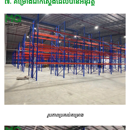
៧. គម្រោងជាក់ស្តែងដែលបានអនុវត្ត
រូបភាពប្រគល់គម្រោង