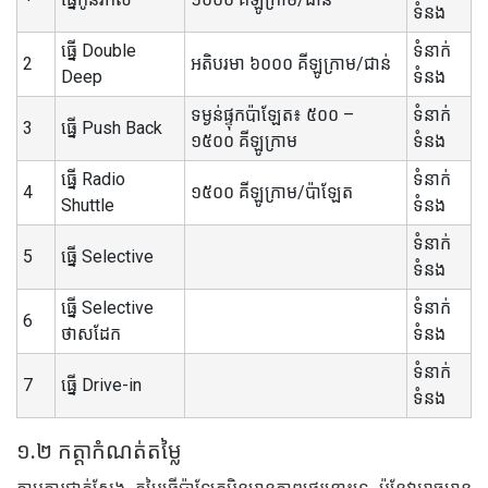
ទំនង
ធ្នើ Double
ទំនាក់
2
អតិបរមា ៦០០០ គីឡូក្រាម/ជាន់
Deep
ទំនង
ទម្ងន់ផ្ទុកប៉ាឡែត៖ ៥០០ –
ទំនាក់
3
ធ្នើ Push Back
១៥០០ គីឡូក្រាម
ទំនង
ធ្នើ Radio
ទំនាក់
4
១៥០០ គីឡូក្រាម/ប៉ាឡែត
Shuttle
ទំនង
ទំនាក់
5
ធ្នើ Selective
ទំនង
ធ្នើ Selective
ទំនាក់
6
ថាសដែក
ទំនង
ទំនាក់
7
ធ្នើ Drive-in
ទំនង
១.២ កត្តាកំណត់តម្លៃ