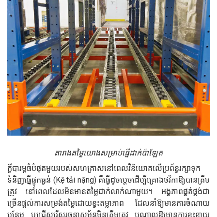
តារាងតម្លៃយោងសម្រាប់ធ្នើដាក់ប៉ាឡែត
ក្តីបារម្ភធំបំផុតមួយរបស់សហគ្រាសនៅពេលវិនិយោគលើប្រព័ន្ធរក្សាទុក
ទំនិញធ្នើផ្ទុកធ្ងន់ (Kệ tải nặng) គឺធ្វើដូចម្តេចដើម្បីគ្រោងថវិកាឱ្យបានត្រឹម
ត្រូវ នៅពេលដែលមិនមានតម្លៃជាក់លាក់ណាមួយ។ អង្គភាពផ្គត់ផ្គង់ជា
ច្រើនផ្តល់ការសម្រង់តម្លៃដោយខ្វះតម្លាភាព ដែលនាំឱ្យមានការចំណាយ
បន្ថែម ឬជ្រើសរើសរចនាសម្ព័ន្ធមិនត្រឹមត្រូវ បណ្តាលឱ្យមានការខ្ជះខ្ជាយ