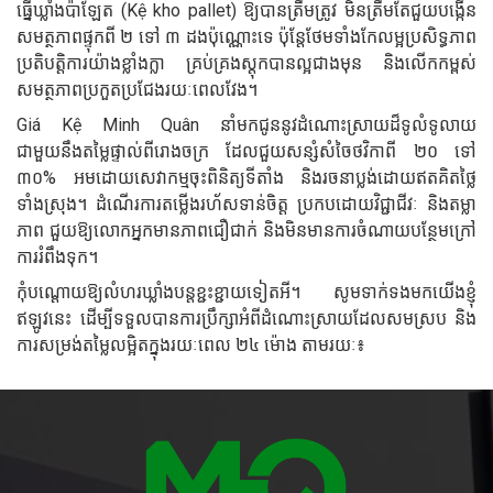
ធ្នើឃ្លាំងប៉ាឡែត (Kệ kho pallet) ឱ្យបានត្រឹមត្រូវ មិនត្រឹមតែជួយបង្កើន
សមត្ថភាពផ្ទុកពី ២ ទៅ ៣ ដងប៉ុណ្ណោះទេ ប៉ុន្តែថែមទាំងកែលម្អប្រសិទ្ធភាព
ប្រតិបត្តិការយ៉ាងខ្លាំងក្លា គ្រប់គ្រងស្តុកបានល្អជាងមុន និងលើកកម្ពស់
សមត្ថភាពប្រកួតប្រជែងរយៈពេលវែង។
Giá Kệ Minh Quân នាំមកជូននូវដំណោះស្រាយដ៏ទូលំទូលាយ
ជាមួយនឹងតម្លៃផ្ទាល់ពីរោងចក្រ ដែលជួយសន្សំសំចៃថវិកាពី ២០ ទៅ
៣០% អមដោយសេវាកម្មចុះពិនិត្យទីតាំង និងរចនាប្លង់ដោយឥតគិតថ្លៃ
ទាំងស្រុង។ ដំណើរការតម្លើងរហ័សទាន់ចិត្ត ប្រកបដោយវិជ្ជាជីវៈ និងតម្លា
ភាព ជួយឱ្យលោកអ្នកមានភាពជឿជាក់ និងមិនមានការចំណាយបន្ថែមក្រៅ
ការរំពឹងទុក។
កុំបណ្តោយឱ្យលំហរឃ្លាំងបន្តខ្ជះខ្ជាយទៀតអី។ សូមទាក់ទងមកយើងខ្ញុំ
ឥឡូវនេះ ដើម្បីទទួលបានការប្រឹក្សាអំពីដំណោះស្រាយដែលសមស្រប និង
ការសម្រង់តម្លៃលម្អិតក្នុងរយៈពេល ២៤ ម៉ោង តាមរយៈ៖