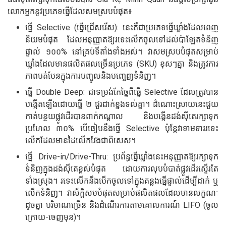
លោកអ្នកនូវប្រភេទធ្នើដែលសមស្របបំផុត៖
ធ្នើ Selective (ធ្នើជ្រើសរើស): នេះគឺជាប្រភេទធ្នើឃ្លាំងដែលពេញ
និយមបំផុត ដែលអនុញ្ញាតឱ្យរទេះលើកចូលទៅដល់ប៉ាឡែតទំនិញ
ផ្ទាល់ ១០០% នៅគ្រប់ទីតាំងទាំងអស់។ វាសមស្របបំផុតសម្រាប់
ឃ្លាំងដែលមានផលិតផលច្រើនប្រភេទ (SKU) ខុសៗគ្នា និងត្រូវការ
ភាពបត់បែនក្នុងការបញ្ចូលនិងបញ្ចេញទំនិញ។
ធ្នើ Double Deep: ជាទម្រង់កែច្នៃពីធ្នើ Selective ដែលត្រូវបាន
បង្កើតឡើងដោយធ្នើ ២ ជួរដាក់ខ្នងទល់គ្នា។ ដំណោះស្រាយនេះជួយ
កាត់បន្ថយផ្លូវដើរបានពាក់កណ្តាល និងបង្កើនដង់ស៊ីតេរក្សាទុក
ប្រហែល ៣០% បើធៀបនឹងធ្នើ Selective ប៉ុន្តែវាទាមទាររទេះ
លើកដែលមានដៃលើកវែងជាពិសេស។
ធ្នើ Drive-in/Drive-Thru: ប្រព័ន្ធធ្នើឃ្លាំងនេះអនុញ្ញាតឱ្យរក្សាទុក
ទំនិញក្នុងដង់ស៊ីតេខ្ពស់បំផុត ដោយការលុបបំបាត់ផ្លូវដើរស្ទើរតែ
ទាំងស្រុង។ រទេះលើកនឹងបើកចូលទៅក្នុងគន្លងធ្នើផ្ទាល់ដើម្បីដាក់ ឬ
លើកទំនិញ។ វាស័ក្តិសមបំផុតសម្រាប់ផលិតផលដែលមានលក្ខណៈ
ដូចគ្នា បរិមាណច្រើន និងដំណើរការតាមគោលការណ៍ LIFO (ចូល
ក្រោយ-ចេញមុន)។