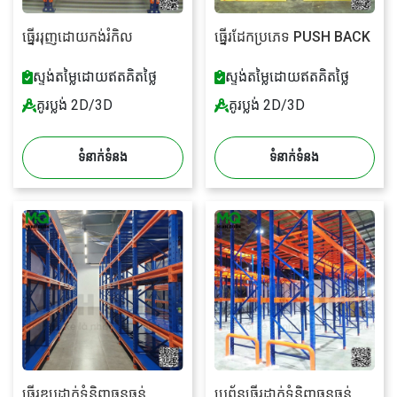
ធ្នើររុញដោយកង់រំកិល
ធ្នើរដែកប្រភេទ PUSH BACK
ស្ទង់តម្លៃដោយឥតគិតថ្លៃ
ស្ទង់តម្លៃដោយឥតគិតថ្លៃ
គូរប្លង់ 2D/3D
គូរប្លង់ 2D/3D
ទំនាក់ទំនង
ទំនាក់ទំនង
ធ្នើរឌុបដាក់ទំនិញធុនធ្ងន់
ប្រព័ន្ធធ្នើរដាក់ទំនិញធុនធ្ងន់