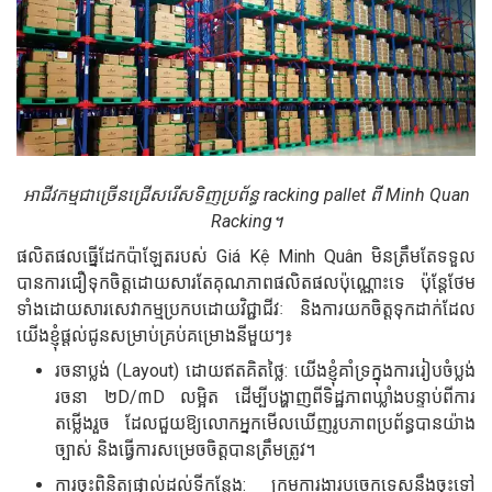
អាជីវកម្មជាច្រើនជ្រើសរើសទិញប្រព័ន្ធ racking pallet ពី Minh Quan
Racking។
ផលិតផលធ្នើដែកប៉ាឡែតរបស់ Giá Kệ Minh Quân មិនត្រឹមតែទទួល
បានការជឿទុកចិត្តដោយសារតែគុណភាពផលិតផលប៉ុណ្ណោះទេ ប៉ុន្តែថែម
ទាំងដោយសារសេវាកម្មប្រកបដោយវិជ្ជាជីវៈ និងការយកចិត្តទុកដាក់ដែល
យើងខ្ញុំផ្តល់ជូនសម្រាប់គ្រប់គម្រោងនីមួយៗ៖
រចនាប្លង់ (Layout) ដោយឥតគិតថ្លៃ: យើងខ្ញុំគាំទ្រក្នុងការរៀបចំប្លង់
រចនា ២D/៣D លម្អិត ដើម្បីបង្ហាញពីទិដ្ឋភាពឃ្លាំងបន្ទាប់ពីការ
តម្លើងរួច ដែលជួយឱ្យលោកអ្នកមើលឃើញរូបភាពប្រព័ន្ធបានយ៉ាង
ច្បាស់ និងធ្វើការសម្រេចចិត្តបានត្រឹមត្រូវ។
ការចុះពិនិត្យផ្ទាល់ដល់ទីកន្លែង: ក្រុមការងារបច្ចេកទេសនឹងចុះទៅ