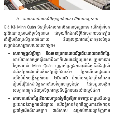
២. គោលការណ៍លក់ទំនិញច្បាស់លាស់ និងមានតម្លាភាព
Giá Kệ Minh Quân មិនត្រឹមតែលក់ផលិតផលប៉ុណ្ណោះទេ យើងខ្ញុំនាំមក
នូវដំណោះស្រាយដ៏ទូលំទូលាយ ជាមួយនឹងឯកសិទ្ធិដែលបានរចនាឡើង
ដើម្បីបង្កើនប្រសិទ្ធភាពចំណាយ និងផ្តល់នូវភាពជឿជាក់ខ្ពស់បំផុត
សម្រាប់សហគ្រាសរបស់លោកអ្នក៖
សេវាកម្មផ្តល់ប្រឹក្សា និងរចនាប្រកបដោយវិជ្ជាជីវៈដោយឥតគិតថ្លៃ:
ទោះបីជាលោកអ្នកស្ថិតនៅទីណាក៏ដោយនៅក្នុងប្រទេស ក្រុមការងារ
វិស្វកររបស់ Minh Quân ប្តេជ្ញាគាំទ្រក្នុងការចុះពិនិត្យទីតាំងផ្ទាល់
ដល់កន្លែងដោយមិនគិតកម្រៃអ្វីទាំងអស់។ ផ្អែកលើមូលដ្ឋាននេះ
យើងខ្ញុំនឹងបង្កើតប្លង់រចនា ២D/៣D និងនាំមកនូវជម្រើសនៃការ
រៀបចំធ្នើដែកប៉ាឡែតតាមបែបវិទ្យាសាស្ត្របំផុត ដែលជួយបង្កើន
សមត្ថភាពផ្ទុក និងប្រសិទ្ធភាពប្រតិបត្តិការបានយ៉ាងល្អបំផុត។
គោលការណ៍តម្លៃ និងការបញ្ចុះតម្លៃដ៏គួរឱ្យទាក់ទាញ:
ជាមួយនឹងអត្ថ
ប្រយោជន៍ជាអ្នកផលិតផ្ទាល់ យើងខ្ញុំមានទំនុកចិត្តក្នុងការនាំមកជូន
នូវតម្លៃដើមពីរោងចក្រ។ ជាពិសេស សម្រាប់ការបញ្ជាទិញតាម