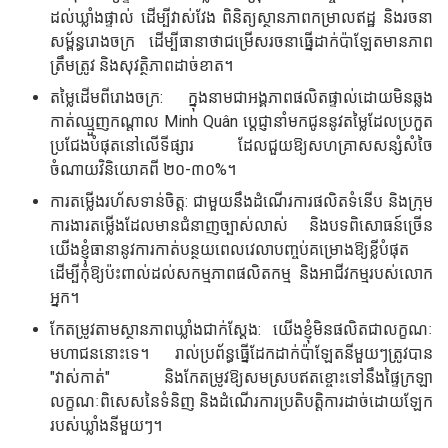
ដល់ឃ្លាំងផ្ទាល់ ដើម្បីវាស់វែង ពិនិត្យស្ថានភាពកម្រាលឥដ្ឋ និងរចនា
សម្ព័ន្ធរោងចក្រ ដើម្បីធានាថាជម្រើសរចនាធ្នើដាក់ប៉ាឡែតមានភាព
ត្រឹមត្រូវ និងសុវត្ថិភាពដាច់ខាត។
តម្លៃដើមពីរោងចក្រ: ក្នុងនាមជាអង្គភាពផលិតផ្ទាល់ដោយមិនឆ្លង
កាត់ឈ្មួញកណ្តាល Minh Quân ប្តេជ្ញានាំមកជូននូវតម្លៃដែលប្រកួត
ប្រជែងបំផុតនៅលើទីផ្សារ ដែលជួយឱ្យសហគ្រាសសន្សំសំចៃ
ចំណាយវិនិយោគពី ២០-៣០%។
ការតម្លើងរហ័សទាន់ចិត្ត: ជាមួយនឹងដំណើរការផលិតទំនើប និងក្រុម
ការងារតម្លើងដែលមានជំនាញច្បាស់លាស់ និងបទពិសោធន៍ច្រើន
យើងខ្ញុំធានានូវការកាត់បន្ថយពេលវេលាបញ្ចប់គម្រោងឱ្យខ្លីបំផុត
ដើម្បីកុំឱ្យប៉ះពាល់ដល់សកម្មភាពផលិតកម្ម និងអាជីវកម្មរបស់លោក
អ្នក។
កែតម្រូវតាមស្ថានភាពឃ្លាំងជាក់ស្តែង: យើងខ្ញុំមិនផលិតជាលក្ខណៈ
មហាជននោះទេ។ រាល់ប្រព័ន្ធធ្នើដែកដាក់ប៉ាឡែតនីមួយៗត្រូវបាន
"វាស់កាត់" និងកែតម្រូវឱ្យសមស្របឥតខ្ចោះទៅនឹងផ្ទៃក្រឡា
លក្ខណៈពិសេសនៃទំនិញ និងដំណើរការប្រតិបត្តិការដាច់ដោយឡែក
របស់ឃ្លាំងនីមួយៗ។