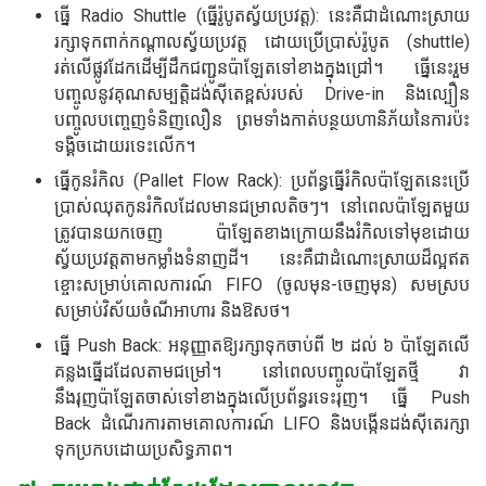
ធ្នើ Radio Shuttle (ធ្នើរ៉ូបូតស្វ័យប្រវត្ត): នេះគឺជាដំណោះស្រាយ
រក្សាទុកពាក់កណ្តាលស្វ័យប្រវត្ត ដោយប្រើប្រាស់រ៉ូបូត (shuttle)
រត់លើផ្លូវដែកដើម្បីដឹកជញ្ជូនប៉ាឡែតទៅខាងក្នុងជ្រៅ។ ធ្នើនេះរួម
បញ្ចូលនូវគុណសម្បត្តិដង់ស៊ីតេខ្ពស់របស់ Drive-in និងល្បឿន
បញ្ចូលបញ្ចេញទំនិញលឿន ព្រមទាំងកាត់បន្ថយហានិភ័យនៃការប៉ះ
ទង្គិចដោយរទេះលើក។
ធ្នើកូនរំកិល (Pallet Flow Rack): ប្រព័ន្ធធ្នើរំកិលប៉ាឡែតនេះប្រើ
ប្រាស់ឈុតកូនរំកិលដែលមានជម្រាលតិចៗ។ នៅពេលប៉ាឡែតមួយ
ត្រូវបានយកចេញ ប៉ាឡែតខាងក្រោយនឹងរំកិលទៅមុខដោយ
ស្វ័យប្រវត្តតាមកម្លាំងទំនាញដី។ នេះគឺជាដំណោះស្រាយដ៏ល្អឥត
ខ្ចោះសម្រាប់គោលការណ៍ FIFO (ចូលមុន-ចេញមុន) សមស្រប
សម្រាប់វិស័យចំណីអាហារ និងឱសថ។
ធ្នើ Push Back: អនុញ្ញាតឱ្យរក្សាទុកចាប់ពី ២ ដល់ ៦ ប៉ាឡែតលើ
គន្លងធ្នើដដែលតាមជម្រៅ។ នៅពេលបញ្ចូលប៉ាឡែតថ្មី វា
នឹងរុញប៉ាឡែតចាស់ទៅខាងក្នុងលើប្រព័ន្ធរទេះរុញ។ ធ្នើ Push
Back ដំណើរការតាមគោលការណ៍ LIFO និងបង្កើនដង់ស៊ីតេរក្សា
ទុកប្រកបដោយប្រសិទ្ធភាព។