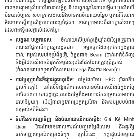
តាមការជាក់ស្តែង តម្លៃធ្នើប៉ាឡែតមិនមានភាពថេរនោះទេ ប៉ុន្តែវាអាចមាន
ភាពខុសគ្នាអាស្រ័យលើរចនាសម្ព័ន្ធ និងលក្ខខណ្ឌនៃការតម្លើង។ ប្រសិនបើ
មិនយល់ច្បាស់ សហគ្រាសងាយនឹងមានការចំណាយបន្ថែម ឬការវិនិយោគ
មិនទាន់បង្កើនប្រសិទ្ធភាពបានល្អបំផុត។ ខាងក្រោមនេះគឺជាកត្តាសំខាន់ៗ
ដែលជះឥទ្ធិពលផ្ទាល់ដល់តម្លៃ៖
លក្ខណៈបច្ចេកទេស:
ចំណាយលើប្រព័ន្ធធ្នើឃ្លាំងប៉ាឡែតត្រូវបាន
គណនាផ្អែកលើកត្តាស្នូលដូចជា៖ ទម្ងន់ផ្ទុកដែលត្រូវការក្នុងមួយ
ជាន់, កម្ពស់សរុបនៃប្រព័ន្ធធ្នើ, ចំនួនជាន់ Beam (ជាន់ដាក់ទំនិញ)
និងអ្វីដែលសំខាន់បំផុតគឺទម្ងន់សរុបនៃដែកដែលត្រូវប្រើប្រាស់
(កំណត់ដោយកម្រាស់នៃសសរ Omega និងរបារ Beam)។
ការប្រែប្រួលនៃទីផ្សារវត្ថុធាតុដើម:
តម្លៃដែកថែប HRC (ដែកទីប
មូលកិនក្តៅ) នៅលើទីផ្សារពិភពលោកមានចំណែកយ៉ាងធំក្នុងតម្លៃ
ផលិតផល។ ហេតុដូច្នេះ តារាងតម្លៃនឹងមានការកែសម្រួលតាមពេល
វេលានីមួយៗ ដើម្បីធានានូវភាពប្រកួតប្រជែង និងសមស្របបំផុត
សម្រាប់អតិថិជន។
ទំហំនៃការបញ្ជាទិញ និងចំណាយលើការតម្លើង:
Giá Kệ Minh
Quân តែងតែមានគោលការណ៍បញ្ចុះតម្លៃពិសេស និងគួរឱ្យ
ទាក់ទាញសម្រាប់គម្រោងធំៗ។ ក្រៅពីនេះ កត្តាដូចជាចម្ងាយ