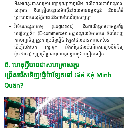
មិនអាចខ្វះបានសម្រាប់រក្សាទុកវត្ថុធាតុដើម ផលិតផលពាក់កណ្តាល
សម្រេច និងគ្រឿងបន្លាស់ម៉ាស៊ីនដែលមានទម្ងន់ធ្ងន់ និងទំហំធំ
ប្រកបដោយសុវត្ថិភាព និងតាមបែបវិទ្យាសាស្ត្រ។
វិស័យភស្តុភារកម្ម (Logistics) និងពាណិជ្ជកម្មតាមប្រព័ន្ធ
អេឡិចត្រូនិក (E-commerce): មជ្ឈមណ្ឌលចែកចាយ និងបំពេញ
ការបញ្ជាទិញត្រូវការប្រព័ន្ធធ្នើប៉ាឡែតដែលមានភាពបត់បែន
ដើម្បីបែងចែក រក្សាទុក និងគាំទ្រដល់ដំណើរការរៀបចំទំនិញ
(picking) ឱ្យប្រព្រឹត្តទៅបានបន្តបន្ទាប់ក្នុងល្បឿនលឿន។
៥. ហេតុអ្វីបានជាសហគ្រាសគួរ
ជ្រើសរើសទិញធ្នើប៉ាឡែតនៅ Giá Kệ Minh
Quân?