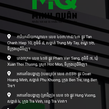
ការិយាល័យកណ្តាល៖ លេខ ៤០៣/៣៨/៤៣ ផ្លូវ Tan
Chanh Hiep 10, ភូមិទី ៨, សង្កាត់ Trung My Tay, ខណ្ឌ ១២,
ទីក្រុងហូជីមិញ។
រោងចក្រ៖ លេខ ៤១B ផ្លូវ Pham Van Sang, ភូមិទី ៧, ឃុំ
Xuan Thoi Thuong, ស្រុក Hoc Mon, ទីក្រុងហូជីមិញ។
អគារតាំងបង្ហាញ (បេនត្រេ)៖ លេខ ៣៥B២ ផ្លូវ Doan
Hoang Minh, សង្កាត់ Phu Khuong, ក្រុង Ben Tre, ខេត្ត Ben
Tre។
អគារតាំងបង្ហាញ (ត្រាវិញ)៖ លេខ ១៦ ផ្លូវ Hung Vuong,
សង្កាត់ ៤, ក្រុង Tra Vinh, ខេត្ត Tra Vinh។