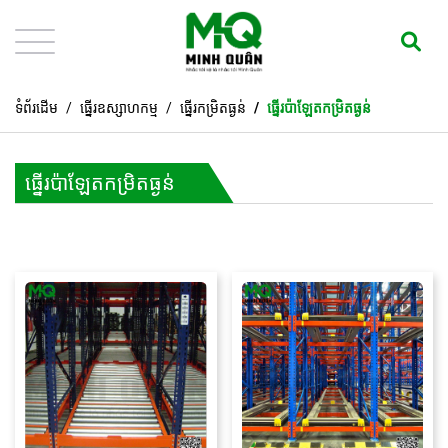
ទំព័រដើម
ធ្នើរឧស្សាហកម្ម
ធ្នើរកម្រិតធ្ងន់
ធ្នើរប៉ាឡែតកម្រិតធ្ងន់
ធ្នើរប៉ាឡែតកម្រិតធ្ងន់