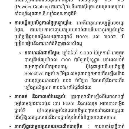
(Powder Coating) ការពារច្រែះ និងការស៊ីច្រេះ សមស្របសម្រាប់
ទាំងឃ្លាំងត្រជាក់ និងឃ្លាំងសារធាតុគីមី.
ការបង្កើនប្រសិទ្ធភាពផ្ទៃក្រឡាឃ្លាំង:
នេះគឺជាគុណសម្បត្តិលេចធ្លោ
បំផុត. តាមរយៈការទាញយកប្រយោជន៍ជាអតិបរមានូវកម្ពស់ឃ្លាំង
ប្រព័ន្ធធ្នើជួយបង្កើនសមត្ថភាពផ្ទុកពី ២០០% ដល់ ៣០០% បើ
ប្រៀបធៀបនឹងការដាក់ទំនិញផ្ទាល់លើឥដ្ឋ.
ឧទាហរណ៍ជាក់ស្តែង:
ឃ្លាំងទំហំ ១,០០០ ម៉ែត្រការ៉េ អាចផ្ទុក
បានត្រឹមតែប្រហែល ៣០០ ប៉ាឡែតប៉ុណ្ណោះ នៅពេលដាក់
តម្រួតផ្ទាល់លើកម្រាលឥដ្ឋ. ប៉ុន្តែជាមួយនឹងប្រព័ន្ធធ្នើ
Selective កម្ពស់ ៦ ម៉ែត្រ សមត្ថភាពផ្ទុកអាចកើនឡើងយ៉ាង
ងាយស្រួលរហូតដល់ ៩០០ ប៉ាឡែត ដែលស្មើនឹងការកើន
ឡើងប្រសិទ្ធភាព ៣០០% លើផ្ទៃដីដដែល.
ភាពធន់ និងភាពបត់បែនខ្ពស់:
ត្រូវបានផលិតឡើងពីដែកលាបថ្នាំ
ម្សៅតាមស្តង់ដារជប៉ុន របារ Beam និងសសរទ្រ អាចដោះតម្លើង
ផ្លាស់ទី ឬកែតម្រូវកម្ពស់រវាងជាន់នីមួយៗបានយ៉ាងងាយស្រួល
ដើម្បីឱ្យសមស្របទៅនឹងការផ្លាស់ប្តូរទំហំទំនិញនាពេលអនាគត.
ភាពស៊ីគ្នាជាមួយប្រភេទរទេះលើកជាច្រើន :
ការរចនានៃធ្នើដាក់