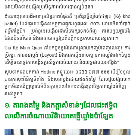
ដោយមិនទាន់បង្កើនប្រសិទ្ធភាពលំហរបានល្អបំផុត។
ដំណោះស្រាយដ៏មានប្រសិទ្ធភាពបំផុតគឺ ប្រព័ន្ធធ្នើឃ្លាំងប៉ាឡែត (Kệ kho
pallet) ដែលជួយបង្កើនសមត្ថភាពផ្ទុករហូតដល់ ៥០% ដោយមិនចាំបាច់
ពង្រីកផ្ទៃដី។ ប្រព័ន្ធនេះបង្កើនដង់ស៊ីតេរក្សាទុកទំនិញ កាត់បន្ថយផ្លូវដើរ
ដែលមិនចាំបាច់ និងធានាបាននូវប្រតិបត្តិការប្រកបដោយស្ថេរភាព។
Giá Kệ Minh Quân នាំមកជូននូវដំណោះស្រាយកញ្ចប់ពេញលេញ៖ ការ
ប្រឹក្សា, ការរចនាប្លង់ (Layout) និងការតម្លើងតាមស្ថានភាពឃ្លាំងជាក់ស្តែង
ដើម្បីធានានូវការបង្កើនប្រសិទ្ធភាពចំណាយ និងលទ្ធផលយូរអង្វែង។
សូមទាក់ទងមកកាន់ Hotline ឥឡូវនេះ៖ ០៨៥៥ ៦៧៧ ៩៩៩ ដើម្បីទទួល
បានការចុះពិនិត្យទីតាំង និងរចនាប្លង់ដោយឥតគិតថ្លៃ ដែលជួយឱ្យលោក
អ្នកមើលឃើញច្បាស់អំពីសក្តានុពលនៃការបង្កើនប្រសិទ្ធភាពឃ្លាំងទំនិញ
របស់ខ្លួន។
១. តារាងតម្លៃ និងកត្តាសំខាន់ៗដែលជះឥទ្ធិព
លលើការចំណាយវិនិយោគធ្នើឃ្លាំងប៉ាឡែត