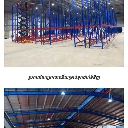
រូបភាពនៃកម្រាលឈើសម្រាប់ទុកដាក់ទំនិញ