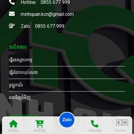
Hotline:
0855 677 999
minhquan.kcn@gmail.com
Zalo:
0855 677 999
ផលិតផល
ធ្នើរឧស្សាហកម្ម
ធ្នើរដែកបហុបំណង
ទូឡុកឃ័រ
រទេះទិញទំនិញ
គោលនយោបាយ
🇰🇭
គោលការណ៍លក់
ទំព័រដើម
រទេះទំនិញ
ហៅទូរស័ព្ទ
Khmer