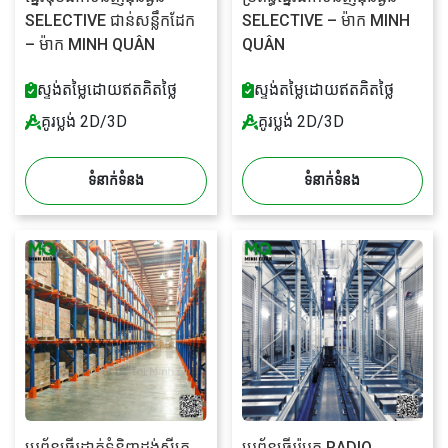
SELECTIVE ជាន់សន្លឹកដែក
SELECTIVE – ម៉ាក MINH
– ម៉ាក MINH QUÂN
QUÂN
ស្ទង់តម្លៃដោយឥតគិតថ្លៃ
ស្ទង់តម្លៃដោយឥតគិតថ្លៃ
គូរប្លង់ 2D/3D
គូរប្លង់ 2D/3D
ទំនាក់ទំនង
ទំនាក់ទំនង
ប្រព័ន្ធធ្នើរដាក់ទំនិញដង់ស៊ីតេ
ប្រព័ន្ធធ្នើររ៉ូបូត RADIO