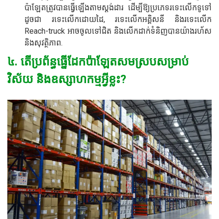
ប៉ាឡែតត្រូវបានធ្វើឡើងតាមស្តង់ដារ ដើម្បីឱ្យប្រភេទរទេះលើកទូទៅ
ដូចជា រទេះលើកដោយដៃ, រទេះលើកអគ្គិសនី និងរទេះលើក
Reach-truck អាចចូលទៅជិត និងលើកដាក់ទំនិញបានយ៉ាងរហ័ស
និងសុវត្ថិភាព.
៤. តើប្រព័ន្ធធ្នើដែកប៉ាឡែតសមស្របសម្រាប់
វិស័យ និងឧស្សាហកម្មអ្វីខ្លះ?