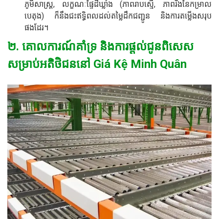
ភូមិសាស្ត្រ, លក្ខណៈផ្ទៃដីឃ្លាំង (ភាពរាបស្មើ, ភាពរឹងនៃកម្រាល
បេតុង) ក៏នឹងជះឥទ្ធិពលដល់តម្លៃដឹកជញ្ជូន និងការតម្លើងសរុប
ផងដែរ។
២. គោលការណ៍គាំទ្រ និងការផ្តល់ជូនពិសេស
សម្រាប់អតិថិជននៅ Giá Kệ Minh Quân