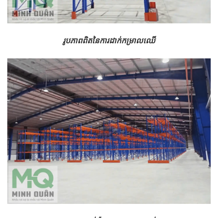
រូបភាពពិតនៃការដាក់កម្រាលឈើ