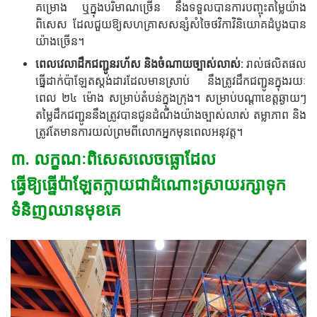
គម្រោង ឬក្នុងបរិមាណច្រើន នឹងទទួលបានការបញ្ចុះតម្លៃយ៉ាង
ពិសេស ដែលជួយឱ្យសហគ្រាសសន្សំសំចៃថវិកាវិនិយោគដំបូងបាន
យ៉ាងច្រើន។
ពេលវេលាដឹកជញ្ជូនរហ័ស និងចំណាយច្បាស់លាស់:
រាល់ផលិតផល
ធ្នើដាក់ប៉ាឡែតស្តង់ដារដែលមានស្រាប់ នឹងត្រូវដឹកជញ្ជូនក្នុងរយៈ
ពេល ២៤ ម៉ោង សម្រាប់តំបន់ក្នុងក្រុង។ សម្រាប់បណ្តាខេត្តឆ្ងាយៗ
តម្លៃដឹកជញ្ជូននឹងត្រូវបានជូនដំណឹងយ៉ាងច្បាស់លាស់ តម្លាភាព និង
ត្រូវតែមានការយល់ព្រមពីលោកអ្នកមុនពេលអនុវត្ត។
៣. លក្ខណៈពិសេសលេចធ្លោដែល
ធ្វើឱ្យធ្នើប៉ាឡែតក្លាយជាដំណោះស្រាយរក្សាទុក
ទំនិញឈានមុខគេ