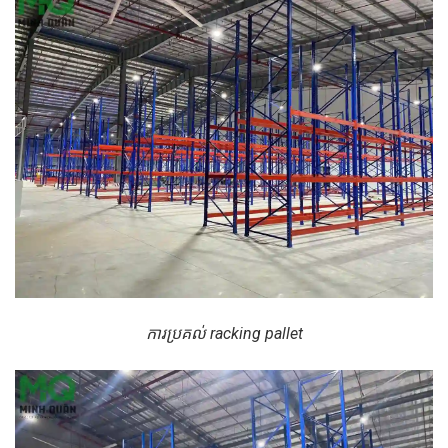
ការប្រគល់ racking pallet