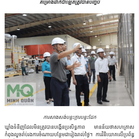
គម្រោង​ដាក់​ប៉ាឡេត​ត្រូវ​បាន​បញ្ចប់
ការសាងសង់បន្ទះក្តារបន្ទះដែក
ឃ្លាំងទំនិញដែលមិនត្រូវបានបង្កើនប្រសិទ្ធភាព មានន័យថាសហគ្រាស
កំពុងលួចរ៉ាប់រងការចំណាយបន្ថែមជារៀងរាល់ថ្ងៃ។ ការវិនិយោគលើប្រព័ន្ធ