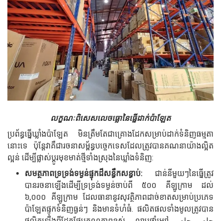
លក្ខណៈពិសេសលេចធ្លោនៃធ្នើដាក់ប៉ាឡែត
ប្រព័ន្ធធ្នើឃ្លាំងប៉ាឡែត មិនត្រឹមតែជាគ្រោងដែកសម្រាប់ដាក់ទំនិញធម្មតា
នោះទេ ប៉ុន្តែវាគឺជារចនាសម្ព័ន្ធបច្ចេកទេសដែលត្រូវបានគណនាយ៉ាងល្អិត
ល្អន់ ដើម្បីផ្លាស់ប្តូរមុខមាត់ថ្មីទាំងស្រុងនៃឃ្លាំងទំនិញ:
សមត្ថភាពទ្រទ្រង់ទម្ងន់ផ្ទុកដ៏សន្ធឹកសន្ធាប់:
ជាន់នីមួយៗនៃធ្នើត្រូវ
បានរចនាឡើងដើម្បីទ្រទ្រង់ទម្ងន់ចាប់ពី ៥០០ គីឡូក្រាម ដល់
៦,០០០ គីឡូក្រាម ដែលធានានូវសុវត្ថិភាពដាច់ខាតសម្រាប់ប្រភេទ
ប៉ាឡែតផ្ទុកទំនិញធ្ងន់ៗ និងមានទំហំធំ. ផលិតផលទាំងមូលត្រូវបាន
ផលិតឡើងពីដែកថែបគុណភាពខ្ពស់ លាបថ្នាំម្សៅ جام جام