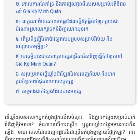
២. គោលការណ៍គាំទ្រ និងការផ្តល់ជូនពិសេសសម្រាប់អតិថិជន
នៅ Giá Kệ Minh Quân
៣. លក្ខណៈពិសេសលេចធ្លោដែលធ្វើឱ្យធ្នើប៉ាឡែតក្លាយជា
ដំណោះស្រាយរក្សាទុកទំនិញឈានមុខគេ
៤. តើប្រព័ន្ធធ្នើដែកប៉ាឡែតសមស្របសម្រាប់វិស័យ និង
ឧស្សាហកម្មអ្វីខ្លះ?
៥. ហេតុអ្វីបានជាសហគ្រាសគួរជ្រើសរើសទិញធ្នើប៉ាឡែតនៅ
Giá Kệ Minh Quân?
៦. សរុបប្រភេទធ្នើឃ្លាំងប៉ាឡែតដែលពេញនិយម និងមាន
ប្រសិទ្ធភាពបំផុតនាពេលបច្ចុប្បន្ន
៧. គម្រោងជាក់ស្តែងដែលបានអនុវត្ត
តើឃ្លាំងរបស់លោកអ្នកកំពុងផ្ទុកលើសចំណុះ និងគ្មានកន្លែងសម្រាប់ដាក់
ទំនិញថ្មីមែនទេ? ចំណាយលើការពង្រីក ឬជួលឃ្លាំងបន្ថែមមានការកើន
ឡើង ខណៈពេលដែលចន្លោះផ្លូវដើរជាច្រើនកំពុងខ្ជះខ្ជាយផ្ទៃក្រឡា? នេះ
គឺជាបញ្ហាទូទៅដែលធ្វើឱ្យសហគ្រាសជាច្រើនត្រូវចំណាយថវិកាបន្ថែម