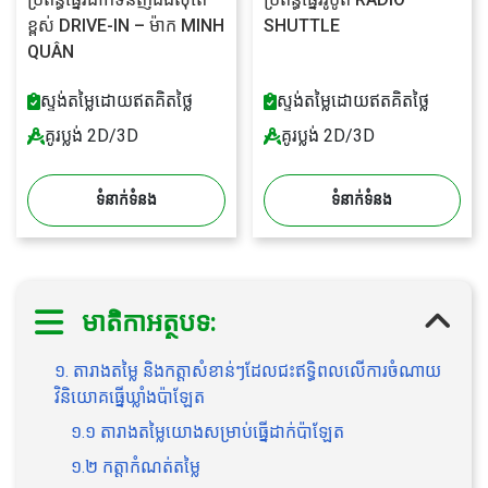
ខ្ពស់ DRIVE-IN – ម៉ាក MINH
SHUTTLE
QUÂN
ស្ទង់តម្លៃដោយឥតគិតថ្លៃ
ស្ទង់តម្លៃដោយឥតគិតថ្លៃ
គូរប្លង់ 2D/3D
គូរប្លង់ 2D/3D
ទំនាក់ទំនង
ទំនាក់ទំនង
មាតិកាអត្ថបទ:
១. តារាងតម្លៃ និងកត្តាសំខាន់ៗដែលជះឥទ្ធិពលលើការចំណាយ
វិនិយោគធ្នើឃ្លាំងប៉ាឡែត
១.១ តារាងតម្លៃយោងសម្រាប់ធ្នើដាក់ប៉ាឡែត
១.២ កត្តាកំណត់តម្លៃ