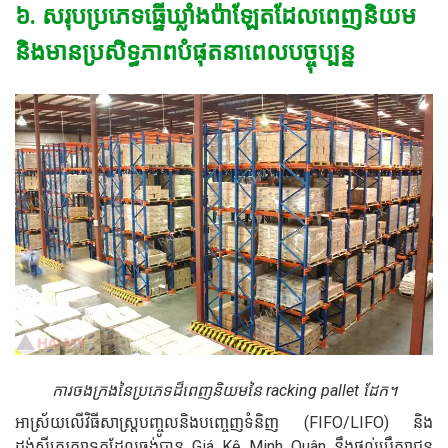
៦. សរុបប្រភេទធ្នើឃ្លាំងប៉ាឡែតដែលពេញនិយម
និងមានប្រសិទ្ធភាពបំផុតនាពេលបច្ចុប្បន្ន
ការចងក្រងនៃប្រភេទដ៏ពេញនិយមនៃ racking pallet ដែក។
អាស្រ័យលើវិធីសាស្ត្របញ្ចូលនិងបញ្ចេញទំនិញ (FIFO/LIFO) និង
ដង់ស៊ីតេរក្សាទុកដែលចង់បាន Giá Kệ Minh Quân នឹងផ្តល់ប្រឹក្សាជូន