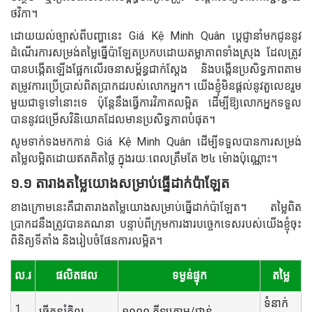
ថវិកា។
ដោយយល់ច្បាស់ពីបញ្ហានេះ Giá Kệ Minh Quân ប្តេជ្ញានាំមកជូននូវ
ដំណើរការសម្រង់តម្លៃធ្នើប៉ាឡែតប្រកបដោយតម្លាភាពទាំងស្រុង ដែលត្រូវ
បានបង្កើតឡើងផ្អែកលើរចនាសម្ព័ន្ធជាក់ស្តែង និងបង្កើនប្រសិទ្ធភាពតាម
តម្រូវការប្រើប្រាស់ពិតប្រាកដរបស់លោកអ្នក។ យើងខ្ញុំមិនផ្តល់នូវតួលេខរួម
មួយជាទូទៅនោះទេ ប៉ុន្តែនឹងធ្វើការវិភាគលម្អិត ដើម្បីឱ្យលោកអ្នកទទួល
បាននូវជម្រើសវិនិយោគដែលមានប្រសិទ្ធភាពបំផុត។
សូមទាក់ទងមកកាន់ Giá Kệ Minh Quân ដើម្បីទទួលបានការសម្រង់
តម្លៃលម្អិតដោយឥតគិតថ្លៃ ក្នុងរយៈពេលត្រឹមតែ ២៤ ម៉ោងប៉ុណ្ណោះ។
១.១ តារាងតម្លៃយោងសម្រាប់ធ្នើដាក់ប៉ាឡែត
ខាងក្រោមនេះគឺជាតារាងតម្លៃយោងសម្រាប់ធ្នើដាក់ប៉ាឡែត។ តម្លៃពិត
ប្រាកដនឹងត្រូវបានគណនា បន្ទាប់ពីក្រុមការងារបច្ចេកទេសរបស់យើងខ្ញុំចុះ
ពិនិត្យទីតាំង និងរៀបចំផែនការលម្អិត។
ល.រ
ផលិតផល
ទម្ងន់ផ្ទុក
តម្លៃ
ទំនាក់
1
ធ្នើកូនរំកិល
១០០០ គីឡូក្រាម/ជាន់