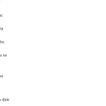
ớc
là
cho
ại xe
xe
e định