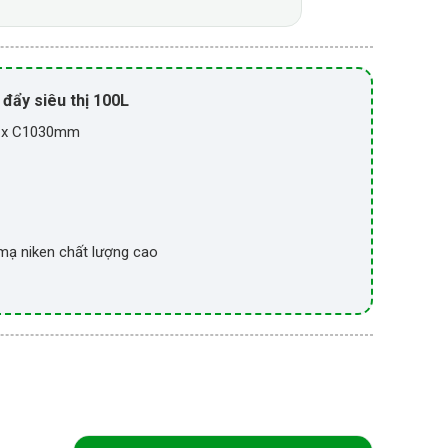
 đẩy siêu thị 100L
0 x C1030mm
 mạ niken chất lượng cao
é