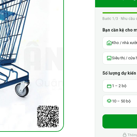
Bước 1/3 · Nhu cầu 
Bạn cần kệ cho 
Kho / nhà xưở
Siêu thị / cửa
Số lượng dự kiến
1 – 2 bộ
10 – 50 bộ
Thông 