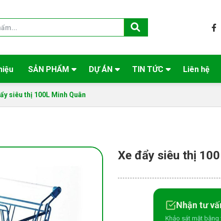
hiệu
SẢN PHẨM
DỰ ÁN
TIN TỨC
Liên hệ
ẩy siêu thị 100L Minh Quân
Xe đẩy siêu thị 10
Nhận tư vấ
Khảo sát mặt bằng 