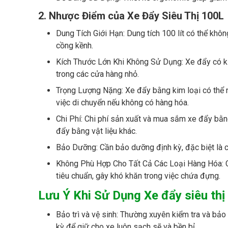
2. Nhược Điểm
của Xe Đẩy Siêu Thị 100L
Dung Tích Giới Hạn: Dung tích 100 lít có thể kh
cồng kềnh.
Kích Thước Lớn Khi Không Sử Dụng: Xe đẩy có kíc
trong các cửa hàng nhỏ.
Trọng Lượng Nặng: Xe đẩy bằng kim loại có thể n
việc di chuyển nếu không có hàng hóa.
Chi Phí: Chi phí sản xuất và mua sắm xe đẩy bằng
đẩy bằng vật liệu khác.
Bảo Dưỡng: Cần bảo dưỡng định kỳ, đặc biệt là c
Không Phù Hợp Cho Tất Cả Các Loại Hàng Hóa: Cá
tiêu chuẩn, gây khó khăn trong việc chứa đựng.
Lưu Ý Khi Sử Dụng Xe đẩy siêu thị
Bảo trì và vệ sinh: Thường xuyên kiểm tra và bả
kỳ để giữ cho xe luôn sạch sẽ và bền bỉ.