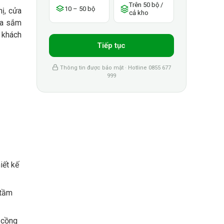
Trên 50 bộ /
10 – 50 bộ
ị, cửa
cả kho
ua sắm
 khách
Tiếp tục
Thông tin được bảo mật · Hotline 0855 677
999
iết kế
 tầm
 cồng