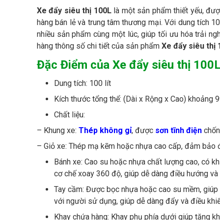
Xe đẩy siêu thị 100L
là một sản phẩm thiết yếu, đượ
hàng bán lẻ và trung tâm thương mại. Với dung tích 
nhiều sản phẩm cùng một lúc, giúp tối ưu hóa trải 
hàng thông số chi tiết của sản phẩm
Xe đẩy siêu thị
Đặc Điểm của Xe đẩy siêu thị 100L
Dung tích: 100 lít
Kích thước tổng thể: (Dài x Rộng x Cao) khoảng
Chất liệu:
– Khung xe:
Thép không gỉ
, được
sơn tĩnh điện
chống
– Giỏ xe: Thép mạ kẽm hoặc nhựa cao cấp, đảm bảo đ
Bánh xe: Cao su hoặc nhựa chất lượng cao, có kh
cơ chế xoay 360 độ, giúp dễ dàng điều hướng và d
Tay cầm: Được bọc nhựa hoặc cao su mềm, giúp cầ
với người sử dụng, giúp dễ dàng đẩy và điều khiể
Khay chứa hàng: Khay phụ phía dưới giúp tăng k