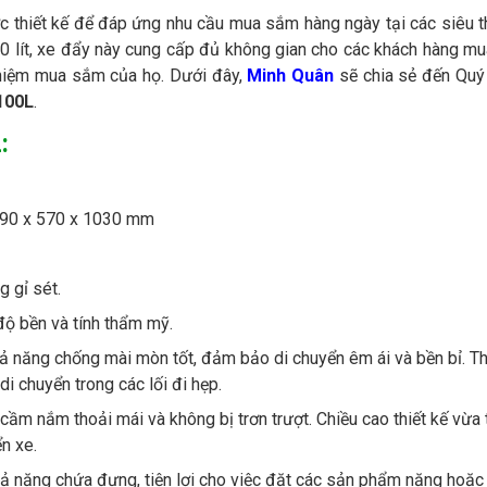
c thiết kế để đáp ứng nhu cầu mua sắm hàng ngày tại các siêu th
100 lít, xe đẩy này cung cấp đủ không gian cho các khách hàng m
nghiệm mua sắm của họ. Dưới đây,
Minh Quân
sẽ chia sẻ đến Quý
 100L
.
:
 990 x 570 x 1030 mm
 gỉ sét.
ộ bền và tính thẩm mỹ.
ả năng chống mài mòn tốt, đảm bảo di chuyển êm ái và bền bỉ. Th
i chuyển trong các lối đi hẹp.
m nắm thoải mái và không bị trơn trượt. Chiều cao thiết kế vừa
n xe.
hả năng chứa đựng, tiện lợi cho việc đặt các sản phẩm nặng hoặc