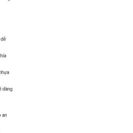
 dễ
hía
 nhựa
ễ dàng
o an
.