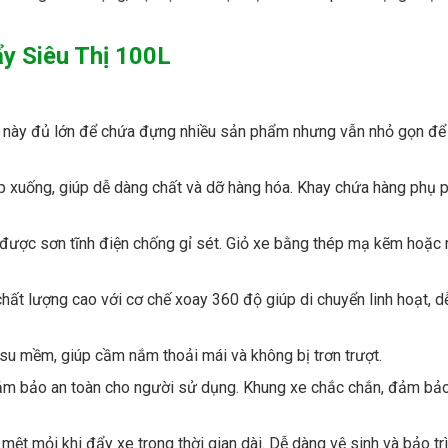
y Siêu Thị 100L
ẩy này đủ lớn để chứa đựng nhiều sản phẩm nhưng vẫn nhỏ gọn để
p xuống, giúp dễ dàng chất và dỡ hàng hóa. Khay chứa hàng phụ p
, được sơn tĩnh điện chống gỉ sét. Giỏ xe bằng thép mạ kẽm hoặc
hất lượng cao với cơ chế xoay 360 độ giúp di chuyển linh hoạt, d
u mềm, giúp cầm nắm thoải mái và không bị trơn trượt.
đảm bảo an toàn cho người sử dụng. Khung xe chắc chắn, đảm bả
t mỏi khi đẩy xe trong thời gian dài. Dễ dàng vệ sinh và bảo trì