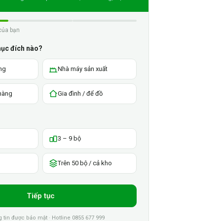
của bạn
mục đích nào?
ng
Nhà máy sản xuất
 hàng
Gia đình / để đồ
3 – 9 bộ
Trên 50 bộ / cả kho
Tiếp tục
tin được bảo mật · Hotline 0855 677 999