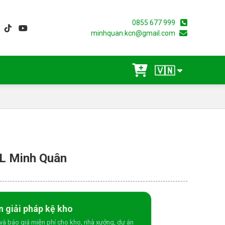
0855 677 999
minhquan.kcn@gmail.com
🇻🇳
0L Minh Quân
n giải pháp kệ kho
và báo giá miễn phí cho kho, nhà xưởng, dự án