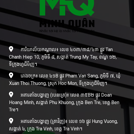
ការិយាល័យកណ្តាល៖ លេខ ៤០៣/៣៨/៤៣ ផ្លូវ Tan
Chanh Hiep 10, ភូមិទី ៨, សង្កាត់ Trung My Tay, ខណ្ឌ ១២,
ទីក្រុងហូជីមិញ។
រោងចក្រ៖ លេខ ៤១B ផ្លូវ Pham Van Sang, ភូមិទី ៧, ឃុំ
Xuan Thoi Thuong, ស្រុក Hoc Mon, ទីក្រុងហូជីមិញ។
អគារតាំងបង្ហាញ (បេនត្រេ)៖ លេខ ៣៥B២ ផ្លូវ Doan
Hoang Minh, សង្កាត់ Phu Khuong, ក្រុង Ben Tre, ខេត្ត Ben
Tre។
អគារតាំងបង្ហាញ (ត្រាវិញ)៖ លេខ ១៦ ផ្លូវ Hung Vuong,
សង្កាត់ ៤, ក្រុង Tra Vinh, ខេត្ត Tra Vinh។