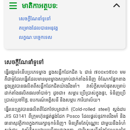
មាតិកាអត្ថបទ:
សេចក្តីណែនាំទូទៅ
គម្រោងដែលបានអនុវត្ត
លក្ខណៈបច្ចេកទេស
សេចក្តីណែនាំទូទៅ
ធ្នើរផ្សារទំនើបប្រភេទម្ខាង ខ្នងសន្លឹកដែកជិត ៤ ជាន់ ៧០០x១៥០០ មម
គឺជាម៉ូដែលធ្នើរដែលមានមុខម្ខាងសម្រាប់ដាក់តាំងទំនិញ ចំណែកផ្នែកខាង
ខ្នងត្រូវបានផលិតពីសន្លឹកដែកជិតយ៉ាងរឹងមាំ។ វាស័ក្តិសមបំផុតសម្រាប់
ដាក់តាំងផលិតផលចាំបាច់ៗ ដូចជា៖ សម្ភារៈប្រើប្រាស់ក្នុងផ្ទះ, ទំនិញប្រើ
ប្រាស់ប្រចាំថ្ងៃ, ឧបករណ៍អគ្គិសនី និងសម្ភារៈការិយាល័យ។
ធ្នើរនេះត្រូវបានផលិតពីដែកថែបត្រជាក់ (Cold-rolled steel) ស្តង់ដារ
JIS G3141 ពីក្រុមហ៊ុនផ្គត់ផ្គង់ដែក Posco ដែលផ្តល់នូវភាពរឹងមាំ និង
ធានាសុវត្ថិភាពក្នុងការរក្សាទុកទំនិញ។ មិនត្រឹមតែប៉ុណ្ណោះ ជាមួយនឹងទំហំ