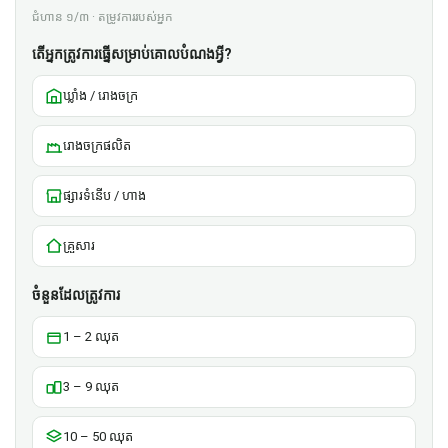
ជំហាន ១/៣ · តម្រូវការរបស់អ្នក
តើអ្នកត្រូវការធ្នើសម្រាប់គោលបំណងអ្វី?
ឃ្លាំង / រោងចក្រ
រោងចក្រផលិត
ផ្សារទំនើប / ហាង
គ្រួសារ
ចំនួនដែលត្រូវការ
1 – 2 ឈុត
3 – 9 ឈុត
10 – 50 ឈុត