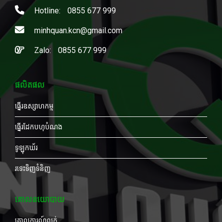
Hotline:
0855 677 999
minhquan.kcn@gmail.com
Zalo:
0855 677 999
ផលិតផល
ធ្នើរឧស្សាហកម្ម
ធ្នើរដែកបហុបំណង
ទូឡុកឃ័រ
រទេះទិញទំនិញ
គោលនយោបាយ
គោលការណ៍លក់