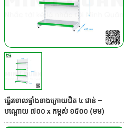
ធ្នើរទោលផ្ទាំងខាងក្រោយជិត ៤ ជាន់ –
បណ្តោយ ៧០០ x កម្ពស់ ១៥០០ (មម)