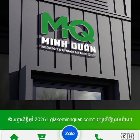
© រក្សាសិទ្ធិឆ្នាំ 2026 I giakeminhquan.com។ រក្សាសិទ្ធិគ្រប់យ៉ាង។
🇰🇭