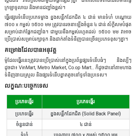
ស្តង់ដារ វាស័ក្តិសមជាមួយទីធ្លាផ្សេងៗគ្នា ជាពិសេសទីតាំងដែលមានផ្ទៃ
ក្រឡាទូលាយ និងមានជញ្ជាំងខ្ពស់។
ធ្នើរផ្សារទំនើបប្រភេទម្ខាង ខ្នងសន្លឹកដែកជិត ៤ ជាន់ មានទំហំ បណ្តោយ
៧០០ x កម្ពស់ ១៥០០ មម ត្រូវបានរចនាឡើងចំនួន ៤ ជាន់ ស័ក្តិសមបំផុត
សម្រាប់ដាក់ផ្អែកជញ្ជាំង។ ជាមួយនឹងកម្ពស់រហូតដល់ ១៥០០ មម វាអាច
ប្រើប្រាស់សម្រាប់រក្សាទុក និងដាក់តាំងទំនិញបានច្រើនប្រភេទខុសៗគ្នា។
គម្រោងដែលបានអនុវត្ត
ម៉ូដែលធ្នើរនេះត្រូវបានប្រើប្រាស់នៅក្នុងប្រព័ន្ធផ្សារទំនើបធំៗ និងល្បីៗ
ដូចជា៖ VinMart, Metro Market, Co.op Mart... ក៏ដូចជានៅតាមហាង
ទំនិញងាយស្រួល និងផ្សារទំនើបខ្នាតតូចនៅទូទាំងប្រទេស។
លក្ខណៈបច្ចេកទេស
ប្រភេទធ្នើរ
ប្រភេទធ្នើរ
ប្រភេទធ្នើរ
ខ្នងសន្លឹកដែកជិត (Solid Back Panel)
ចំនួនជាន់
៤ ជាន់
ទំហំ
បណ្តោយ ៧០០ x កម្ពស់ ១៥០០ មម