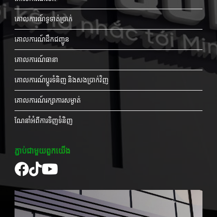
គោលការណ៍ទូទាត់ប្រាក់
គោលការណ៍ដឹកជញ្ជូន
គោលការណ៍ធានា
គោលការណ៍ប្តូរទំនិញ និងសងប្រាក់វិញ
គោលការណ៍រក្សាការសម្ងាត់
ណែនាំអំពីការទិញទំនិញ
ភ្ជាប់ជាមួយពួកយើង