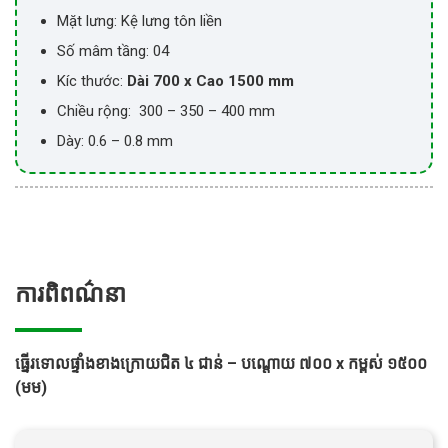
Mặt lưng: Kệ lưng tôn liền
Số mâm tầng: 04
Kíc thước:
Dài 700 x Cao 1500 mm
Chiều rộng: 300 – 350 – 400 mm
Dày: 0.6 – 0.8 mm
ការពិពណ៌នា
ធ្នើរទោលផ្ទាំងខាងក្រោយជិត ៤ ជាន់ – បណ្តោយ ៧០០ x កម្ពស់ ១៥០០
(មម)