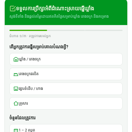
ទទួលការប្រឹក្សាអំពីដំណោះស្រាយធ្នើឃ្លាំង
ស្ទង់ទីតាំង និងផ្តល់តម្លៃដោយឥតគិតថ្លៃសម្រាប់ឃ្លាំង រោងចក្រ និងគម្រោង
ជំហាន ១/៣ · តម្រូវការរបស់អ្នក
តើអ្នកត្រូវការធ្នើសម្រាប់គោលបំណងអ្វី?
ឃ្លាំង / រោងចក្រ
រោងចក្រផលិត
ផ្សារទំនើប / ហាង
គ្រួសារ
ចំនួនដែលត្រូវការ
1 – 2 ឈុត