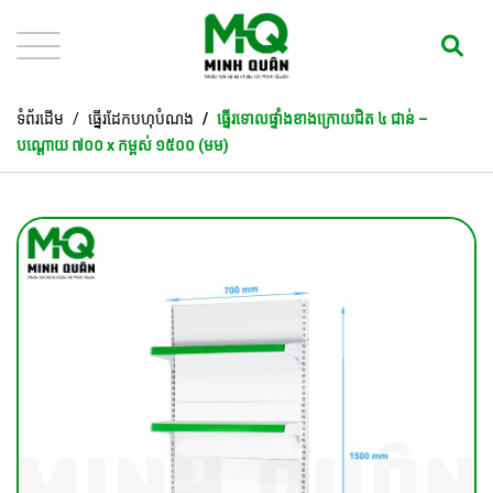
ទំព័រដើម
ធ្នើរដែកបហុបំណង
ធ្នើរទោលផ្ទាំងខាងក្រោយជិត ៤ ជាន់ –
បណ្តោយ ៧០០ x កម្ពស់ ១៥០០ (មម)