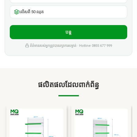
លើសពី 50 ឈុត
បន្ត
ព័ត៌មានរបស់អ្នកត្រូវបានរក្សាការសម្ងាត់ · Hotline 0855 677 999
ផលិតផលដែលពាក់ព័ន្ធ