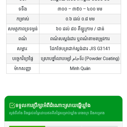
ទទឹង
៣០០ – ៣៥០ – ៤០០ មម
កម្រាស់
០.៦ ដល់ ០.៨ មម
សមត្ថភាពទ្រទម្ងន់
៦០ ដល់ ៨០ គីឡូក្រាម / ជាន់
ពណ៌
ពណ៌សស្តង់ដារ ឬពណ៌តាមតម្រូវការ
សម្ភារៈ
ដែកថែបត្រជាក់ស្តង់ដារ JIS G3141
បច្ចេកវិទ្យាផ្ទៃ
ស្រោបថ្នាំលាបម្សៅ جامទ័រ (Powder Coating)
ម៉ាកសញ្ញា
Minh Quân
ទទួលការប្រឹក្សាអំពីដំណោះស្រាយធ្នើឃ្លាំង
ស្ទង់ទីតាំង និងផ្តល់តម្លៃដោយឥតគិតថ្លៃសម្រាប់ឃ្លាំង រោងចក្រ និងគម្រោង