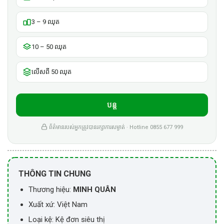
3 – 9 ឈុត
10 – 50 ឈុត
លើសពី 50 ឈុត
បន្ត
ព័ត៌មានរបស់អ្នកត្រូវបានរក្សាការសម្ងាត់ · Hotline 0855 677 999
THÔNG TIN CHUNG
Thương hiệu:
MINH QUÂN
Xuất xứ: Việt Nam
Loại kệ: Kệ đơn siêu thị