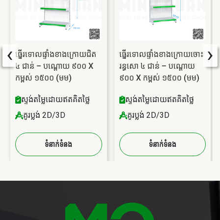
‹
›
ធ្នើរទោលផ្ទាំងខាងក្រោយជិត
ធ្នើរទោលផ្ទាំងខាងក្រោយចោះ
៤ ជាន់ – បណ្តោយ ៩០០ X
រន្ធសោ ៤ ជាន់ – បណ្តោយ
កម្ពស់ ១៥០០ (មម)
៩០០ X កម្ពស់ ១៥០០ (មម)
ស្ទង់តម្លៃដោយឥតគិតថ្លៃ
ស្ទង់តម្លៃដោយឥតគិតថ្លៃ
គូរប្លង់ 2D/3D
គូរប្លង់ 2D/3D
ទំនាក់ទំនង
ទំនាក់ទំនង