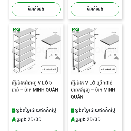
ទំនាក់ទំនង
ទំនាក់ទំនង
ធ្នើរដែកជំនាញ V-LỖ ៦
ធ្នើរដែក V-LỖ ច្រើនជាន់
ជាន់ – ម៉ាក MINH QUÂN
មានកង់រុញ – ម៉ាក MINH
QUÂN
ស្ទង់តម្លៃដោយឥតគិតថ្លៃ
ស្ទង់តម្លៃដោយឥតគិតថ្លៃ
គូរប្លង់ 2D/3D
គូរប្លង់ 2D/3D