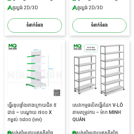
គូរប្លង់ 2D/3D
គូរប្លង់ 2D/3D
ទំនាក់ទំនង
ទំនាក់ទំនង
ធ្នើរឌុបផ្ទាំងខាងក្រោយជិត ៥
សេវាកម្មផលិតធ្នើរដែក V-LỖ
ជាន់ – បណ្តោយ ៧០០ X
តាមតម្រូវការ – ម៉ាក MINH
កម្ពស់ ១៨០០ (មម)
QUÂN
ស្ទង់តម្លៃដោយឥតគិតថ្លៃ
ស្ទង់តម្លៃដោយឥតគិតថ្លៃ