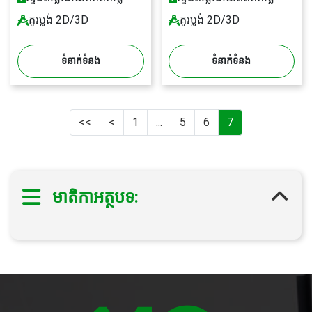
គូរប្លង់ 2D/3D
គូរប្លង់ 2D/3D
ទំនាក់ទំនង
ទំនាក់ទំនង
<<
<
1
...
5
6
7
មាតិកាអត្ថបទ: