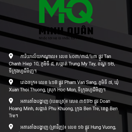
ការិយាល័យកណ្តាល៖ លេខ ៤០៣/៣៨/៤៣ ផ្លូវ Tan
Chanh Hiep 10, ភូមិទី ៨, សង្កាត់ Trung My Tay, ខណ្ឌ ១២,
ទីក្រុងហូជីមិញ។
រោងចក្រ៖ លេខ ៤១B ផ្លូវ Pham Van Sang, ភូមិទី ៧, ឃុំ
Xuan Thoi Thuong, ស្រុក Hoc Mon, ទីក្រុងហូជីមិញ។
អគារតាំងបង្ហាញ (បេនត្រេ)៖ លេខ ៣៥B២ ផ្លូវ Doan
Hoang Minh, សង្កាត់ Phu Khuong, ក្រុង Ben Tre, ខេត្ត Ben
Tre។
អគារតាំងបង្ហាញ (ត្រាវិញ)៖ លេខ ១៦ ផ្លូវ Hung Vuong,