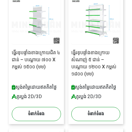
ធ្នើរឌុបផ្ទាំងខាងក្រោយជិត ៤
ធ្នើរឌុបផ្ទាំងខាងក្រោយ
ជាន់ – បណ្តោយ ៧០០ X
សំណាញ់ ៥ ជាន់ –
កម្ពស់ ១៥០០ (មម)
បណ្តោយ ១២០០ X កម្ពស់
១៨០០ (មម)
ស្ទង់តម្លៃដោយឥតគិតថ្លៃ
ស្ទង់តម្លៃដោយឥតគិតថ្លៃ
គូរប្លង់ 2D/3D
គូរប្លង់ 2D/3D
ទំនាក់ទំនង
ទំនាក់ទំនង