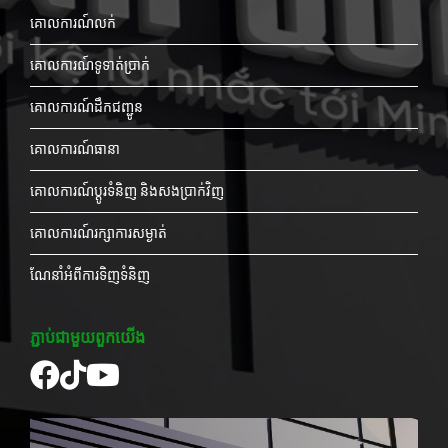
គោលការណ៍លក់
គោលការណ៍ទូទាត់ប្រាក់
គោលការណ៍ដឹកជញ្ជូន
គោលការណ៍ធានា
គោលការណ៍ប្តូរទំនិញ និងសងប្រាក់វិញ
គោលការណ៍រក្សាការសម្ងាត់
ណែនាំអំពីការទិញទំនិញ
ភ្ជាប់ជាមួយពួកយើង