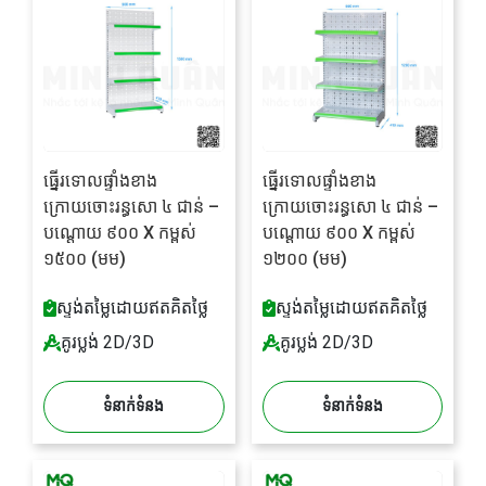
ធ្នើរទោលផ្ទាំងខាង
ធ្នើរទោលផ្ទាំងខាង
ក្រោយចោះរន្ធសោ ៤ ជាន់ –
ក្រោយចោះរន្ធសោ ៤ ជាន់ –
បណ្តោយ ៩០០ X កម្ពស់
បណ្តោយ ៩០០ X កម្ពស់
១៥០០ (មម)
១២០០ (មម)
ស្ទង់តម្លៃដោយឥតគិតថ្លៃ
ស្ទង់តម្លៃដោយឥតគិតថ្លៃ
គូរប្លង់ 2D/3D
គូរប្លង់ 2D/3D
ទំនាក់ទំនង
ទំនាក់ទំនង