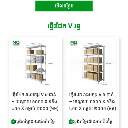
មើលបន្ថែម
ធ្នើរដែក V រន្ធ
ធ្នើរដែក រាងអក្សរ V ៥ ជាន់
ធ្នើរដែក រាងអក្សរ V ៥ ជាន់
– បណ្តោយ ១០០០ X ទទឹង
– បណ្តោយ ១៥០០ X ទទឹង
៤០០ X កម្ពស់ ២០០០ (មម)
៤០០ X កម្ពស់ ២០០០ (មម)
ស្ទង់តម្លៃដោយឥតគិតថ្លៃ
ស្ទង់តម្លៃដោយឥតគិតថ្លៃ