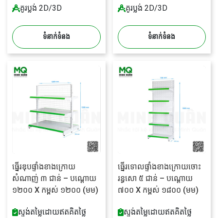
គូរប្លង់ 2D/3D
គូរប្លង់ 2D/3D
ទំនាក់ទំនង
ទំនាក់ទំនង
ធ្នើរឌុបផ្ទាំងខាងក្រោយ
ធ្នើរទោលផ្ទាំងខាងក្រោយចោះ
សំណាញ់ ៣ ជាន់ – បណ្តោយ
រន្ធសោ ៥ ជាន់ – បណ្តោយ
១២០០ X កម្ពស់ ១២០០ (មម)
៧០០ X កម្ពស់ ១៨០០ (មម)
ស្ទង់តម្លៃដោយឥតគិតថ្លៃ
ស្ទង់តម្លៃដោយឥតគិតថ្លៃ