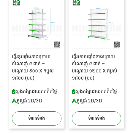
ធ្នើរឌុបផ្ទាំងខាងក្រោយ
ធ្នើរទោលផ្ទាំងខាងក្រោយ
សំណាញ់ ៥ ជាន់ –
សំណាញ់ ៥ ជាន់ –
បណ្តោយ ៩០០ X កម្ពស់
បណ្តោយ ១២០០ X កម្ពស់
១៨០០ (មម)
១៨០០ (មម)
ស្ទង់តម្លៃដោយឥតគិតថ្លៃ
ស្ទង់តម្លៃដោយឥតគិតថ្លៃ
គូរប្លង់ 2D/3D
គូរប្លង់ 2D/3D
ទំនាក់ទំនង
ទំនាក់ទំនង