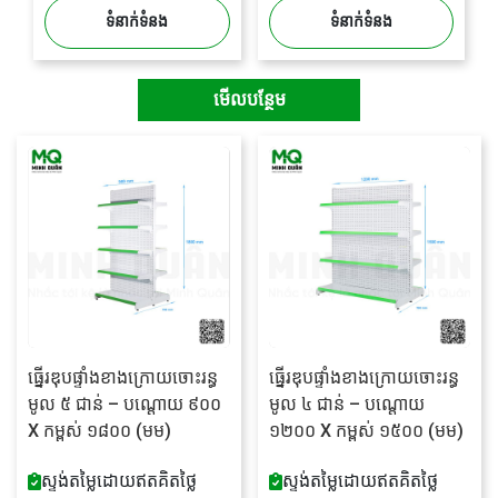
ទំនាក់ទំនង
ទំនាក់ទំនង
មើលបន្ថែម
ធ្នើរឌុបផ្ទាំងខាងក្រោយចោះរន្ធ
ធ្នើរឌុបផ្ទាំងខាងក្រោយចោះរន្ធ
មូល ៥ ជាន់ – បណ្តោយ ៩០០
មូល ៤ ជាន់ – បណ្តោយ
X កម្ពស់ ១៨០០ (មម)
១២០០ X កម្ពស់ ១៥០០ (មម)
ស្ទង់តម្លៃដោយឥតគិតថ្លៃ
ស្ទង់តម្លៃដោយឥតគិតថ្លៃ