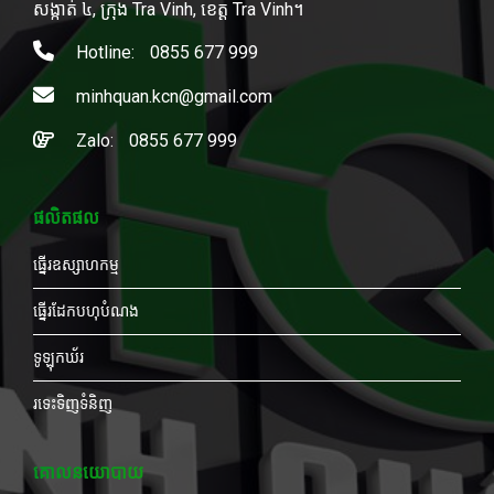
សង្កាត់ ៤, ក្រុង Tra Vinh, ខេត្ត Tra Vinh។
Hotline:
0855 677 999
minhquan.kcn@gmail.com
Zalo:
0855 677 999
ផលិតផល
ធ្នើរឧស្សាហកម្ម
ធ្នើរដែកបហុបំណង
ទូឡុកឃ័រ
រទេះទិញទំនិញ
គោលនយោបាយ