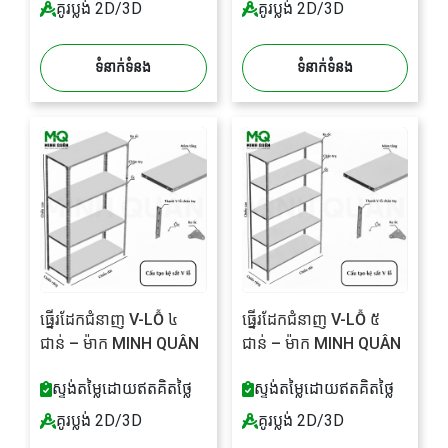
គូរប្លង់ 2D/3D
គូរប្លង់ 2D/3D
ទំនាក់ទំនង
ទំនាក់ទំនង
ធ្នើរដែកជំនាញ V-LỖ ៤
ធ្នើរដែកជំនាញ V-LỖ ៥
ជាន់ – ម៉ាក MINH QUÂN
ជាន់ – ម៉ាក MINH QUÂN
ស្ទង់តម្លៃដោយឥតគិតថ្លៃ
ស្ទង់តម្លៃដោយឥតគិតថ្លៃ
គូរប្លង់ 2D/3D
គូរប្លង់ 2D/3D