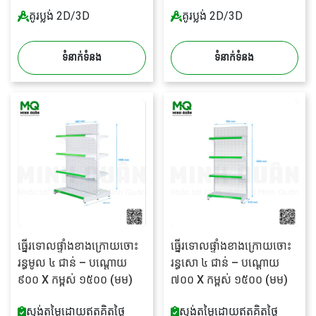
គូរប្លង់ 2D/3D
គូរប្លង់ 2D/3D
ទំនាក់ទំនង
ទំនាក់ទំនង
ធ្នើរទោលផ្ទាំងខាងក្រោយចោះ
ធ្នើរទោលផ្ទាំងខាងក្រោយចោះ
រន្ធមូល ៤ ជាន់ – បណ្តោយ
រន្ធសោ ៤ ជាន់ – បណ្តោយ
៩០០ X កម្ពស់ ១៥០០ (មម)
៧០០ X កម្ពស់ ១៥០០ (មម)
ស្ទង់តម្លៃដោយឥតគិតថ្លៃ
ស្ទង់តម្លៃដោយឥតគិតថ្លៃ