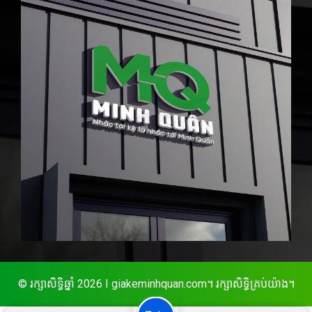
© រក្សាសិទ្ធិឆ្នាំ 2026 I giakeminhquan.com។ រក្សាសិទ្ធិគ្រប់យ៉ាង។