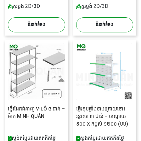
គូរប្លង់ 2D/3D
គូរប្លង់ 2D/3D
ទំនាក់ទំនង
ទំនាក់ទំនង
ធ្នើរដែកជំនាញ V-LỖ ៥ ជាន់ –
ធ្នើរឌុបផ្ទាំងខាងក្រោយចោះ
ម៉ាក MINH QUÂN
រន្ធសោ ៣ ជាន់ – បណ្តោយ
៩០០ X កម្ពស់ ១២០០ (មម)
ស្ទង់តម្លៃដោយឥតគិតថ្លៃ
ស្ទង់តម្លៃដោយឥតគិតថ្លៃ