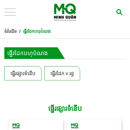
ទំព័រដើម
ធ្នើរដែកបហុបំណង
ធ្នើរដែកបហុបំណង
ធ្នើរផ្សារទំនើប
ធ្នើរដែក v រន្ធ
ធ្នើរផ្សារទំនើប