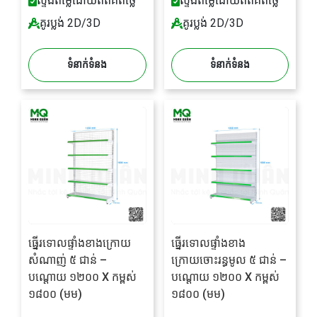
ស្ទង់តម្លៃដោយឥតគិតថ្លៃ
ស្ទង់តម្លៃដោយឥតគិតថ្លៃ
គូរប្លង់ 2D/3D
គូរប្លង់ 2D/3D
ទំនាក់ទំនង
ទំនាក់ទំនង
ធ្នើរទោលផ្ទាំងខាងក្រោយ
ធ្នើរទោលផ្ទាំងខាង
សំណាញ់ ៥ ជាន់ –
ក្រោយចោះរន្ធមូល ៥ ជាន់ –
បណ្តោយ ១២០០ X កម្ពស់
បណ្តោយ ១២០០ X កម្ពស់
១៨០០ (មម)
១៨០០ (មម)