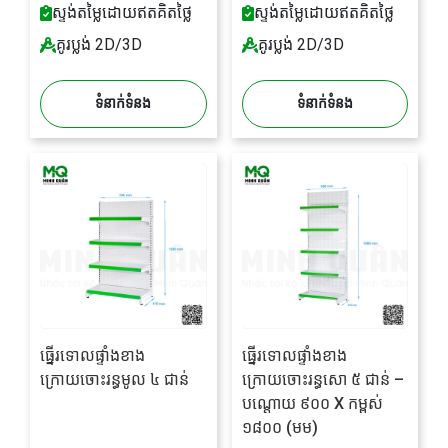
ស្ទង់តម្លៃដោយឥតគិតថ្លៃ
ស្ទង់តម្លៃដោយឥតគិតថ្លៃ
គូរប្លង់ 2D/3D
គូរប្លង់ 2D/3D
ទំនាក់ទំនង
ទំនាក់ទំនង
ធ្នើរទោលផ្ទាំងខាង
ធ្នើរទោលផ្ទាំងខាង
ក្រោយចោះរន្ធមូល ៤ ជាន់
ក្រោយចោះរន្ធសោ ៥ ជាន់ –
បណ្តោយ ៩០០ X កម្ពស់
១៨០០ (មម)