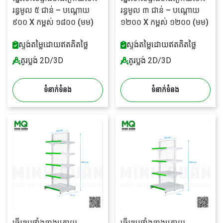
រន្ធមូល ៥ ជាន់ – បណ្តោយ
រន្ធមូល ៣ ជាន់ – បណ្តោយ
៩០០ X កម្ពស់ ១៨០០ (មម)
១២០០ X កម្ពស់ ១២០០ (មម)
ស្ទង់តម្លៃដោយឥតគិតថ្លៃ
ស្ទង់តម្លៃដោយឥតគិតថ្លៃ
គូរប្លង់ 2D/3D
គូរប្លង់ 2D/3D
ទំនាក់ទំនង
ទំនាក់ទំនង
ធ្នើរឌុបផ្ទាំងខាងក្រោយ
ធ្នើរឌុបផ្ទាំងខាងក្រោយ