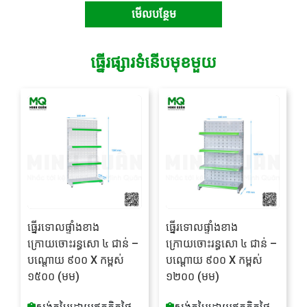
មើលបន្ថែម
ធ្នើរផ្សារទំនើបមុខមួយ
ធ្នើរទោលផ្ទាំងខាង
ធ្នើរទោលផ្ទាំងខាង
ក្រោយចោះរន្ធសោ ៤ ជាន់ –
ក្រោយចោះរន្ធសោ ៤ ជាន់ –
បណ្តោយ ៩០០ X កម្ពស់
បណ្តោយ ៩០០ X កម្ពស់
១៥០០ (មម)
១២០០ (មម)