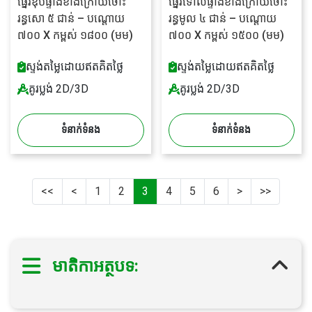
ធ្នើរឌុបផ្ទាំងខាងក្រោយចោះ
ធ្នើរទោលផ្ទាំងខាងក្រោយចោះ
រន្ធសោ ៥ ជាន់ – បណ្តោយ
រន្ធមូល ៤ ជាន់ – បណ្តោយ
៧០០ X កម្ពស់ ១៨០០ (មម)
៧០០ X កម្ពស់ ១៥០០ (មម)
ស្ទង់តម្លៃដោយឥតគិតថ្លៃ
ស្ទង់តម្លៃដោយឥតគិតថ្លៃ
គូរប្លង់ 2D/3D
គូរប្លង់ 2D/3D
ទំនាក់ទំនង
ទំនាក់ទំនង
<<
<
1
2
3
4
5
6
>
>>
មាតិកាអត្ថបទ: