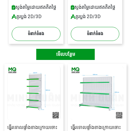
ស្ទង់តម្លៃដោយឥតគិតថ្លៃ
ស្ទង់តម្លៃដោយឥតគិតថ្លៃ
គូរប្លង់ 2D/3D
គូរប្លង់ 2D/3D
ទំនាក់ទំនង
ទំនាក់ទំនង
មើលបន្ថែម
ធ្នើរទោលផ្ទាំងខាងក្រោយចោះ
ធ្នើរទោលផ្ទាំងខាងក្រោយចោះ