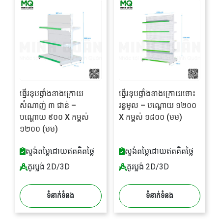
ធ្នើរឌុបផ្ទាំងខាងក្រោយ
ធ្នើរឌុបផ្ទាំងខាងក្រោយចោះ
សំណាញ់ ៣ ជាន់ –
រន្ធមូល – បណ្តោយ ១២០០
បណ្តោយ ៩០០ X កម្ពស់
X កម្ពស់ ១៨០០ (មម)
១២០០ (មម)
ស្ទង់តម្លៃដោយឥតគិតថ្លៃ
ស្ទង់តម្លៃដោយឥតគិតថ្លៃ
គូរប្លង់ 2D/3D
គូរប្លង់ 2D/3D
ទំនាក់ទំនង
ទំនាក់ទំនង