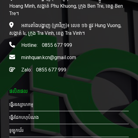
Hoang Minh, សង្កាត់ Phu Khuong, ក្រុង Ben Tre, ខេត្ត Ben
Tre។
អគារតាំងបង្ហាញ (ត្រាវិញ)៖ លេខ ១៦ ផ្លូវ Hung Vuong,
សង្កាត់ ៤, ក្រុង Tra Vinh, ខេត្ត Tra Vinh។
Hotline:
0855 677 999
minhquan.kcn@gmail.com
Zalo:
0855 677 999
ផលិតផល
ធ្នើរឧស្សាហកម្ម
ធ្នើរដែកបហុបំណង
ទូឡុកឃ័រ