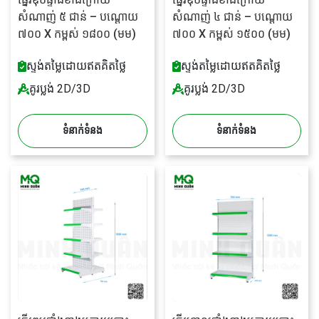
សំណាញ់ ៥ ជាន់ – បណ្តោយ
សំណាញ់ ៤ ជាន់ – បណ្តោយ
៧០០ X កម្ពស់ ១៨០០ (មម)
៧០០ X កម្ពស់ ១៥០០ (មម)
ស្ទង់តម្លៃដោយឥតគិតថ្លៃ
ស្ទង់តម្លៃដោយឥតគិតថ្លៃ
គូរប្លង់ 2D/3D
គូរប្លង់ 2D/3D
ទំនាក់ទំនង
ទំនាក់ទំនង