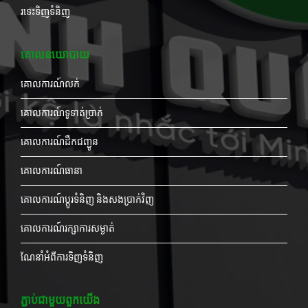
រទេះទិញទំនិញ
គោលនយោបាយ
គោលការណ៍លក់
គោលការណ៍ទូទាត់ប្រាក់
គោលការណ៍ដឹកជញ្ជូន
គោលការណ៍ធានា
គោលការណ៍ប្តូរទំនិញ និងសងប្រាក់វិញ
គោលការណ៍រក្សាការសម្ងាត់
ណែនាំអំពីការទិញទំនិញ
ភ្ជាប់ជាមួយពួកយើង