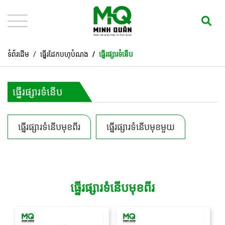
ទំព័រដើម
ធ្នើរដែកបហុបំណង
ធ្នើរផ្សារទំនើប
ធ្នើរផ្សារទំនើប
ធ្នើរផ្សារទំនើបមុខពីរ
ធ្នើរផ្សារទំនើបមុខមួយ
ធ្នើរផ្សារទំនើបមុខពីរ