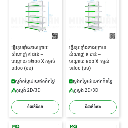
ធ្នើរឌុបផ្ទាំងខាងក្រោយ
ធ្នើរឌុបផ្ទាំងខាងក្រោយ
សំណាញ់ ៥ ជាន់ –
សំណាញ់ ៥ ជាន់ –
បណ្តោយ ១២០០ X កម្ពស់
បណ្តោយ ៩០០ X កម្ពស់
១៨០០ (មម)
១៨០០ (មម)
ស្ទង់តម្លៃដោយឥតគិតថ្លៃ
ស្ទង់តម្លៃដោយឥតគិតថ្លៃ
គូរប្លង់ 2D/3D
គូរប្លង់ 2D/3D
ទំនាក់ទំនង
ទំនាក់ទំនង