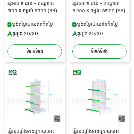
រន្ធមូល ៥ ជាន់ – បណ្តោយ
រន្ធសោ ៣ ជាន់ – បណ្តោយ
៧០០ X កម្ពស់ ១៨០០ (មម)
១២០០ X កម្ពស់ ១២០០ (មម)
ស្ទង់តម្លៃដោយឥតគិតថ្លៃ
ស្ទង់តម្លៃដោយឥតគិតថ្លៃ
គូរប្លង់ 2D/3D
គូរប្លង់ 2D/3D
ទំនាក់ទំនង
ទំនាក់ទំនង
ធ្នើរឌុបផ្ទាំងខាងក្រោយចោះ
ធ្នើរឌុបផ្ទាំងខាងក្រោយចោះ