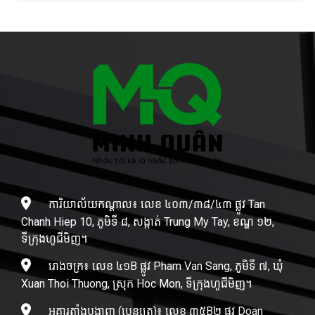
ការិយាល័យកណ្តាល៖ លេខ ៤០៣/៣៨/៤៣ ផ្លូវ Tan
Chanh Hiep 10, ភូមិទី ៨, សង្កាត់ Trung My Tay, ខណ្ឌ ១២,
ទីក្រុងហូជីមិញ។
រោងចក្រ៖ លេខ ៤១B ផ្លូវ Pham Van Sang, ភូមិទី ៧, ឃុំ
Xuan Thoi Thuong, ស្រុក Hoc Mon, ទីក្រុងហូជីមិញ។
អគារតាំងបង្ហាញ (បេនត្រេ)៖ លេខ ៣៥B២ ផ្លូវ Doan