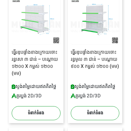
ធ្នើរឌុបផ្ទាំងខាងក្រោយចោះ
ធ្នើរឌុបផ្ទាំងខាងក្រោយចោះ
រន្ធសោ ៣ ជាន់ – បណ្តោយ
រន្ធមូល ៣ ជាន់ – បណ្តោយ
១២០០ X កម្ពស់ ១២០០
៩០០ X កម្ពស់ ១២០០ (មម)
(មម)
ស្ទង់តម្លៃដោយឥតគិតថ្លៃ
ស្ទង់តម្លៃដោយឥតគិតថ្លៃ
គូរប្លង់ 2D/3D
គូរប្លង់ 2D/3D
ទំនាក់ទំនង
ទំនាក់ទំនង