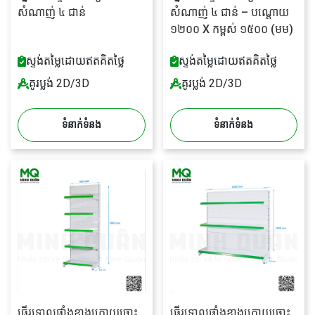
សំណាញ់ ៤ ជាន់
សំណាញ់ ៤ ជាន់ – បណ្តោយ
១២០០ X កម្ពស់ ១៥០០ (មម)
ស្ទង់តម្លៃដោយឥតគិតថ្លៃ
ស្ទង់តម្លៃដោយឥតគិតថ្លៃ
គូរប្លង់ 2D/3D
គូរប្លង់ 2D/3D
ទំនាក់ទំនង
ទំនាក់ទំនង
ធ្នើរទោលផ្ទាំងខាងក្រោយចោះ
ធ្នើរទោលផ្ទាំងខាងក្រោយចោះ