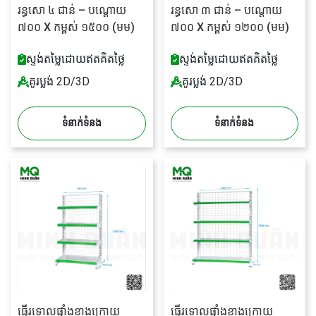
រន្ធសោ ៤ ជាន់ – បណ្តោយ
រន្ធសោ ៣ ជាន់ – បណ្តោយ
៧០០ X កម្ពស់ ១៥០០ (មម)
៧០០ X កម្ពស់ ១២០០ (មម)
ស្ទង់តម្លៃដោយឥតគិតថ្លៃ
ស្ទង់តម្លៃដោយឥតគិតថ្លៃ
គូរប្លង់ 2D/3D
គូរប្លង់ 2D/3D
ទំនាក់ទំនង
ទំនាក់ទំនង
ធ្នើរទោលផ្ទាំងខាងក្រោយ
ធ្នើរទោលផ្ទាំងខាងក្រោយ