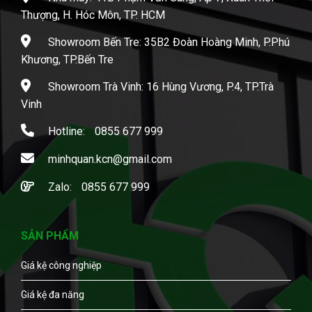
Thượng, H. Hóc Môn, TP. HCM
Showroom Bến Tre: 35B2 Đoàn Hoàng Minh, P.Phú
Khương, TP.Bến Tre
Showroom Trà Vinh: 16 Hùng Vương, P.4, TP.Trà
Vinh
Hotline:
0855 677 999
minhquan.kcn@gmail.com
Zalo:
0855 677 999
SẢN PHẨM
Giá kệ công nghiệp
Giá kệ đa năng