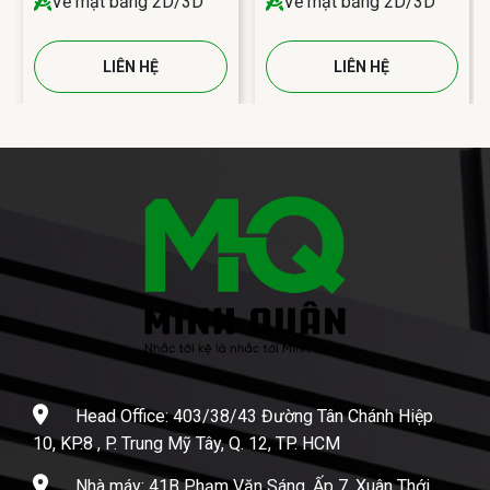
Vẽ mặt bằng 2D/3D
Vẽ mặt bằng 2D/3D
LIÊN HỆ
LIÊN HỆ
Head Office: 403/38/43 Đường Tân Chánh Hiệp
10, KP.8 , P. Trung Mỹ Tây, Q. 12, TP. HCM
Nhà máy: 41B Phạm Văn Sáng, Ấp 7, Xuân Thới