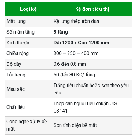
Loại kệ
Kệ đơn siêu thị
Mặt lưng
Kệ lưng thép tròn đan
Số mâm tầng
3 tầng
Kích thước
Dài 1200 x Cao 1200 mm
Chiều rộng
300 – 350 – 400 mm
Độ dày
0.6 đến 0.8 mm
Tải trọng
60 đến 80 KG/ tầng
Trắng tiêu chuẩn hoặc sơn theo yêu
Màu sắc
cầu
Thép cán nguội tiêu chuẩn JIS
Chất liệu
G3141
Công nghệ xử lý bề
Sơn tĩnh điện bề mặt
mặt