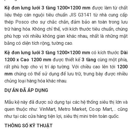
Kệ đơn lưng lưới 3 tầng 1200×1200 mm
được làm từ chất
liệu thép cán nguội tiêu chuẩn JIS G3141 từ nhà cung cấp
thép Posco cho sự chắc chắn, đảm bảo an toàn trong lưu
trữ hàng hóa. Không chỉ thế, với kích thước tiêu chuẩn, chúng
phù hợp với nhiều không gian khác nhau, nhất là những mặt
bằng có diện tích rộng, tường cao.
Kệ đơn lưng lưới 3 tầng 1200×1200 mm
có kích thước
Dài
1200 x Cao 1200 mm
được thiết kế
3 tầng
cùng một phía,
rất phù hợp cho vị trí áp tường. Với chiều cao lên tới
1200
mm
chúng có thể sử dụng để lưu trữ, trưng bày được nhiều
chủng loại hàng hóa khác nhau.
DỰ ÁN ĐÃ ÁP DỤNG
Mẫu kệ này đã được sử dụng tại các hệ thống siêu thị lớn và
quen thuộc như: VinMart, Metro Market, Co.op Mart,… cũng
như tại các cửa hàng tiện lợi, siêu thị mini trên toàn quốc.
THÔNG SỐ KỸ THUẬT