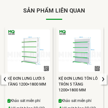
SẢN PHẨM LIÊN QUAN
‹
›
KỆ ĐƠN LƯNG LƯỚI 5
KỆ ĐƠN LƯNG TÔN LỖ
TẦNG 1200×1800 MM
TRÒN 5 TẦNG
1200×1800 MM
Khảo sát miễn phí
Khảo sát miễn phí