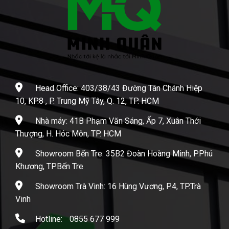
Head Office: 403/38/43 Đường Tân Chánh Hiệp
10, KP.8 , P. Trung Mỹ Tây, Q. 12, TP. HCM
Nhà máy: 41B Phạm Văn Sáng, Ấp 7, Xuân Thới
Thượng, H. Hóc Môn, TP. HCM
Showroom Bến Tre: 35B2 Đoàn Hoàng Minh, P.Phú
Khương, TP.Bến Tre
Showroom Trà Vinh: 16 Hùng Vương, P.4, TP.Trà
Vinh
Hotline:
0855 677 999