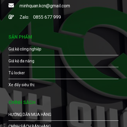
minhquan.kcn@gmail.com
Zalo:
0855 677 999
SẢN PHẨM
Giá kệ công nghiệp
Giá kệ đa năng
Tủ locker
Xe đẩy siêu thị
CHÍNH SÁCH
HƯỚNG DẪN MUA HÀNG
CHÍNH SÁCH BÁN HÀNG