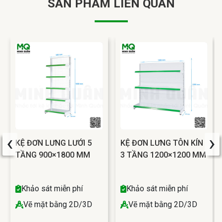
SẢN PHẨM LIÊN QUAN
‹
›
KỆ ĐƠN LƯNG LƯỚI 5
KỆ ĐƠN LƯNG TÔN KÍN
TẦNG 900×1800 MM
3 TẦNG 1200×1200 MM
Khảo sát miễn phí
Khảo sát miễn phí
Vẽ mặt bằng 2D/3D
Vẽ mặt bằng 2D/3D