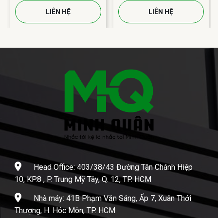
LIÊN HỆ
LIÊN HỆ
Head Office: 403/38/43 Đường Tân Chánh Hiệp
10, KP.8 , P. Trung Mỹ Tây, Q. 12, TP. HCM
Nhà máy: 41B Phạm Văn Sáng, Ấp 7, Xuân Thới
Thượng, H. Hóc Môn, TP. HCM