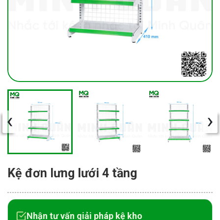
‹
›
Kệ đơn lưng lưới 4 tầng
Nhận tư vấn giải pháp kệ kho