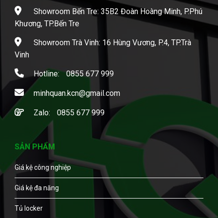
Showroom Bến Tre: 35B2 Đoàn Hoàng Minh, P.Phú
Khương, TP.Bến Tre
Showroom Trà Vinh: 16 Hùng Vương, P.4, TP.Trà
Vinh
Hotline:
0855 677 999
minhquan.kcn@gmail.com
Zalo:
0855 677 999
SẢN PHẨM
Giá kệ công nghiệp
Giá kệ đa năng
Tủ locker