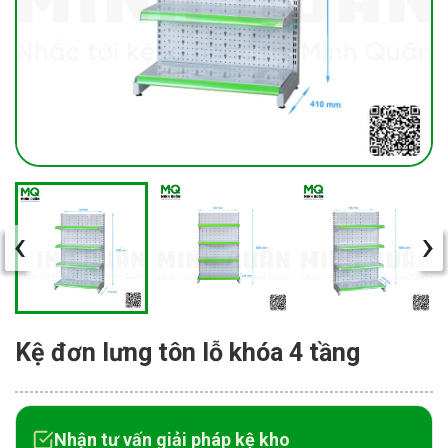
‹
›
Kệ đơn lưng tôn lỗ khóa 4 tầng
Nhận tư vấn giải pháp kệ kho