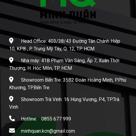
Head Office: 403/38/43 Đường Tân Chánh Hiệp
10, KP.8 , P. Trung Mỹ Tây, Q. 12, TP. HCM
Nhà máy: 41B Phạm Văn Sáng, Ấp 7, Xuân Thới
Thượng, H. Hóc Môn, TP. HCM
Showroom Bến Tre: 35B2 Đoàn Hoàng Minh, P.Phú
Khương, TP.Bến Tre
Showroom Trà Vinh: 16 Hùng Vương, P.4, TP.Trà
Vinh
Hotline:
0855 677 999
minhquan.kcn@gmail.com