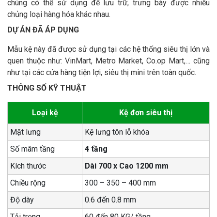
chúng có thể sử dụng để lưu trữ, trưng bày được nhiều
chủng loại hàng hóa khác nhau.
DỰ ÁN ĐÃ ÁP DỤNG
Mẫu kệ này đã được sử dụng tại các hệ thống siêu thị lớn và
quen thuộc như: VinMart, Metro Market, Co.op Mart,… cũng
như tại các cửa hàng tiện lợi, siêu thị mini trên toàn quốc.
THÔNG SỐ KỸ THUẬT
Loại kệ
Kệ đơn siêu thị
Mặt lưng
Kệ lưng tôn lỗ khóa
Số mâm tầng
4 tầng
Kích thước
Dài 700 x Cao 1200 mm
Chiều rộng
300 – 350 – 400 mm
Độ dày
0.6 đến 0.8 mm
Tải trọng
60 đến 80 KG/ tầng