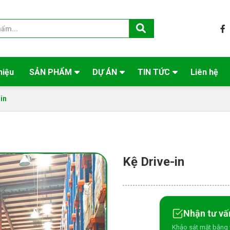
hiệu
SẢN PHẨM
DỰ ÁN
TIN TỨC
Liên hệ
in
Kệ Drive-in
Nhận tư vấ
Khảo sát mặt bằng 