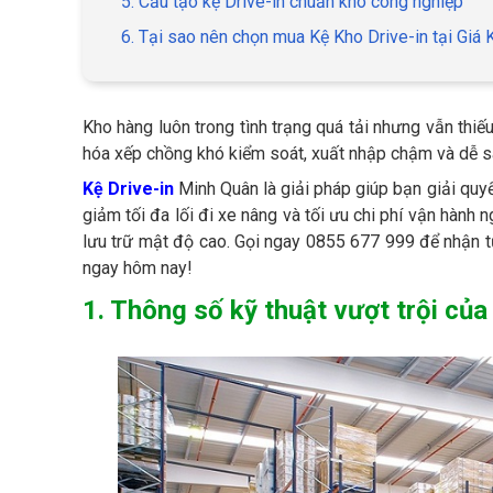
5. Cấu tạo kệ Drive-in chuẩn kho công nghiệp
6. Tại sao nên chọn mua Kệ Kho Drive-in tại Giá
Kho hàng luôn trong tình trạng quá tải nhưng vẫn thi
hóa xếp chồng khó kiểm soát, xuất nhập chậm và dễ sa
Kệ Drive-in
Minh Quân là giải pháp giúp bạn giải quyế
giảm tối đa lối đi xe nâng và tối ưu chi phí vận hành 
lưu trữ mật độ cao. Gọi ngay 0855 677 999 để nhận tư 
ngay hôm nay!
1. Thông số kỹ thuật vượt trội củ