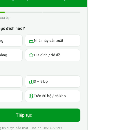
của bạn
mục đích nào?
ng
Nhà máy sản xuất
 hàng
Gia đình / để đồ
3 – 9 bộ
Trên 50 bộ / cả kho
Tiếp tục
tin được bảo mật · Hotline 0855 677 999