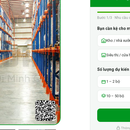
Bước 1/3 · Nhu cầu 
Bạn cần kệ cho 
Kho / nhà xưở
Siêu thị / cửa
Số lượng dự kiến
1 – 2 bộ
10 – 50 bộ
Thông 