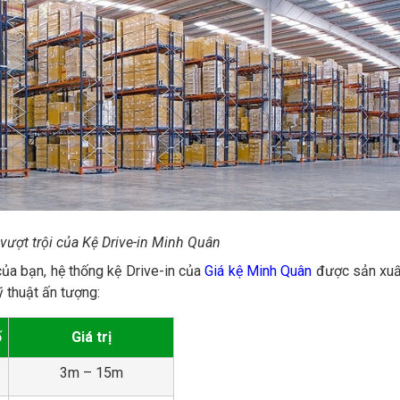
vượt trội của Kệ Drive-in Minh Quân
ủa bạn, hệ thống kệ Drive-in của
Giá kệ Minh Quân
được sản xuấ
 thuật ấn tượng:
ố
Giá trị
3m – 15m