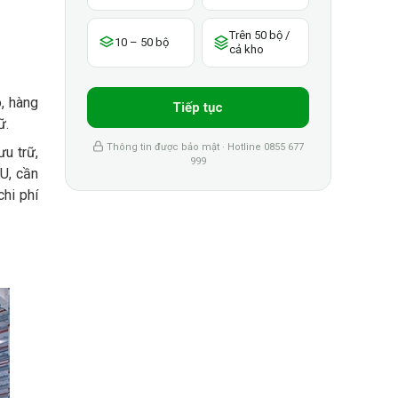
Trên 50 bộ /
10 – 50 bộ
cả kho
o, hàng
Tiếp tục
ữ.
Thông tin được bảo mật · Hotline 0855 677
ưu trữ,
999
KU, cần
chi phí