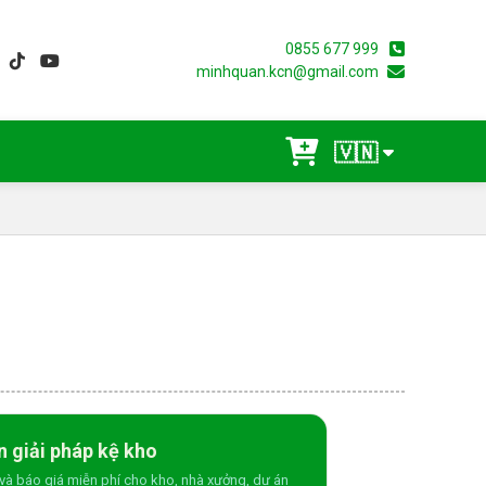
0855 677 999
minhquan.kcn@gmail.com
🇻🇳
n giải pháp kệ kho
và báo giá miễn phí cho kho, nhà xưởng, dự án