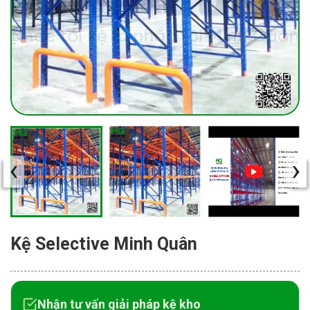
‹
›
Kệ Selective Minh Quân
Nhận tư vấn giải pháp kệ kho