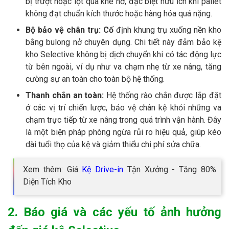
bị trượt hoặc lọt qua khe hở, đặc biệt hữu ích khi pallet
không đạt chuẩn kích thước hoặc hàng hóa quá nặng.
Bộ bảo vệ chân trụ: Cố
định khung trụ xuống nền kho
bằng bulong nở chuyên dụng. Chi tiết này đảm bảo kệ
kho Selective không bị dịch chuyển khi có tác động lực
từ bên ngoài, ví dụ như va chạm nhẹ từ xe nâng, tăng
cường sự an toàn cho toàn bộ hệ thống.
Thanh chắn an toàn:
Hệ thống rào chắn được lắp đặt
ở các vị trí chiến lược, bảo vệ chân kệ khỏi những va
chạm trực tiếp từ xe nâng trong quá trình vận hành. Đây
là một biện pháp phòng ngừa rủi ro hiệu quả, giúp kéo
dài tuổi thọ của kệ và giảm thiểu chi phí sửa chữa.
Xem thêm: Giá
Kệ Drive-in
Tận Xưởng - Tăng 80%
Diện Tích Kho
2. Báo giá và các yếu tố ảnh hưởng