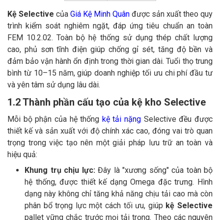
Kệ Selective
của
Giá Kệ Minh Quân
được sản xuất theo quy
trình kiểm soát nghiêm ngặt, đáp ứng tiêu chuẩn an toàn
FEM 10.2.02. Toàn bộ hệ thống sử dụng thép chất lượng
cao, phủ sơn tĩnh điện giúp chống gỉ sét, tăng độ bền và
đảm bảo vận hành ổn định trong thời gian dài. Tuổi thọ trung
bình từ 10–15 năm, giúp doanh nghiệp tối ưu chi phí đầu tư
và yên tâm sử dụng lâu dài.
1.2 Thành phần cấu tạo của kệ kho Selective
Mỗi bộ phận của hệ thống
kệ tải nặng
Selective đều được
thiết kế và sản xuất với độ chính xác cao, đóng vai trò quan
trọng trong việc tạo nên một giải pháp lưu trữ an toàn và
hiệu quả:
Khung trụ chịu lực:
Đây là "xương sống" của toàn bộ
hệ thống, được thiết kế dạng Omega đặc trưng. Hình
dạng này không chỉ tăng khả năng chịu tải cao mà còn
phân bổ trọng lực một cách tối ưu, giúp
kệ Selective
pallet vững chắc trước mọi tải trọng. Theo các nguyên