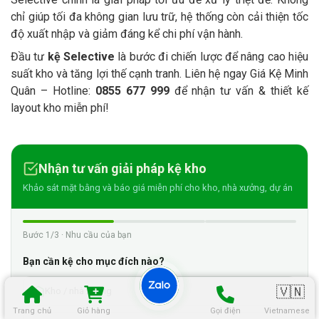
chỉ giúp tối đa không gian lưu trữ, hệ thống còn cải thiện tốc
độ xuất nhập và giảm đáng kể chi phí vận hành.
Đầu tư
kệ Selective
là bước đi chiến lược để nâng cao hiệu
suất kho và tăng lợi thế cạnh tranh. Liên hệ ngay Giá Kệ Minh
Quân – Hotline:
0855 677 999
để nhận tư vấn & thiết kế
layout kho miễn phí!
Nhận tư vấn giải pháp kệ kho
Khảo sát mặt bằng và báo giá miễn phí cho kho, nhà xưởng, dự án
Bước 1/3 · Nhu cầu của bạn
Bạn cần kệ cho mục đích nào?
🇻🇳
Kho / nhà xưởng
Trang chủ
Giỏ hàng
Gọi điện
Vietnamese