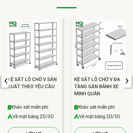
‹
›
KỆ SẮT LỖ CHỮ V SẢN
KỆ SẮT LỖ CHỮ V ĐA
XUẤT THEO YÊU CẦU
TẦNG GẮN BÁNH XE
MINH QUÂN
Khảo sát miễn phí
Khảo sát miễn phí
Vẽ mặt bằng 2D/3D
Vẽ mặt bằng 2D/3D