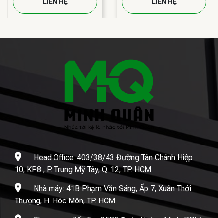
LIÊN HỆ
LIÊN HỆ
Head Office: 403/38/43 Đường Tân Chánh Hiệp
10, KP.8 , P. Trung Mỹ Tây, Q. 12, TP. HCM
Nhà máy: 41B Phạm Văn Sáng, Ấp 7, Xuân Thới
Thượng, H. Hóc Môn, TP. HCM