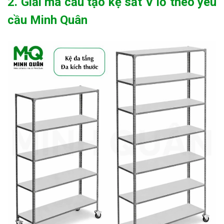
2. Giải mã cấu tạo kệ sắt V lỗ theo yêu
cầu Minh Quân