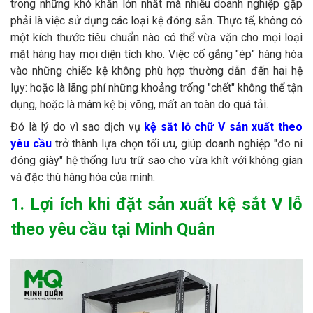
trong những khó khăn lớn nhất mà nhiều doanh nghiệp gặp
phải là việc sử dụng các loại kệ đóng sẵn. Thực tế, không có
một kích thước tiêu chuẩn nào có thể vừa vặn cho mọi loại
mặt hàng hay mọi diện tích kho. Việc cố gắng "ép" hàng hóa
vào những chiếc kệ không phù hợp thường dẫn đến hai hệ
lụy: hoặc là lãng phí những khoảng trống "chết" không thể tận
dụng, hoặc là mâm kệ bị võng, mất an toàn do quá tải.
Đó là lý do vì sao dịch vụ
kệ sắt lỗ chữ V sản xuất theo
yêu cầu
trở thành lựa chọn tối ưu, giúp doanh nghiệp "đo ni
đóng giày" hệ thống lưu trữ sao cho vừa khít với không gian
và đặc thù hàng hóa của mình.
1. Lợi ích khi đặt sản xuất kệ sắt V lỗ
theo yêu cầu tại Minh Quân