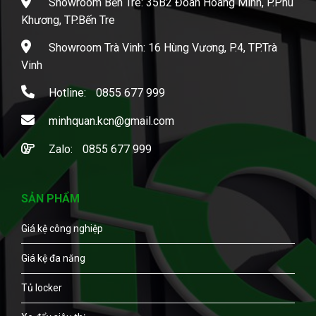
Showroom Bến Tre: 35B2 Đoàn Hoàng Minh, P.Phú
Khương, TP.Bến Tre
Showroom Trà Vinh: 16 Hùng Vương, P.4, TP.Trà
Vinh
Hotline:
0855 677 999
minhquan.kcn@gmail.com
Zalo:
0855 677 999
SẢN PHẨM
Giá kệ công nghiệp
Giá kệ đa năng
Tủ locker