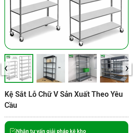
‹
›
Kệ Sắt Lỗ Chữ V Sản Xuất Theo Yêu
Cầu
Nhận tư vấn giải pháp kệ kho