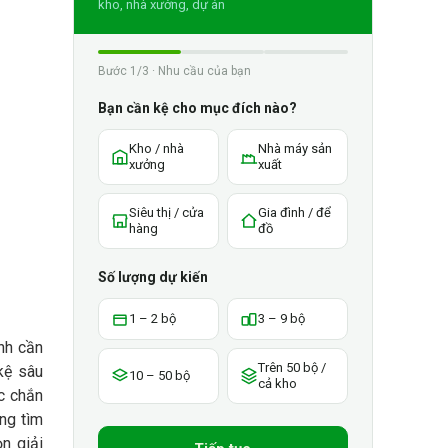
kho, nhà xưởng, dự án
Bước 1/3 · Nhu cầu của bạn
Bạn cần kệ cho mục đích nào?
Kho / nhà
Nhà máy sản
xưởng
xuất
Siêu thị / cửa
Gia đình / để
hàng
đồ
Số lượng dự kiến
1 – 2 bộ
3 – 9 bộ
ình cần
Trên 50 bộ /
 kệ sâu
10 – 50 bộ
cả kho
c chắn
ùng tìm
n giải