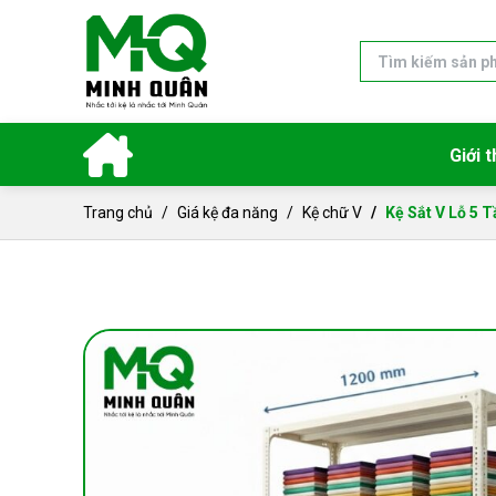
Giới t
Trang chủ
Giá kệ đa năng
Kệ chữ V
Kệ Sắt V Lỗ 5 