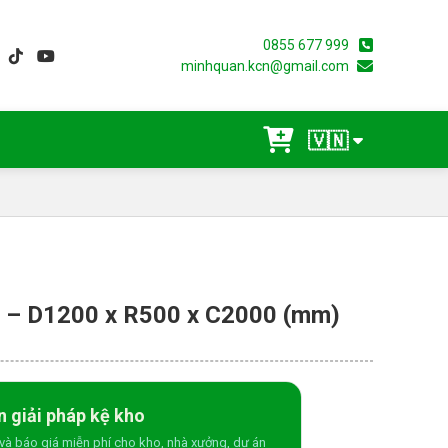
0855 677 999
minhquan.kcn@gmail.com
🇻🇳
g – D1200 x R500 x C2000 (mm)
n giải pháp kệ kho
và báo giá miễn phí cho kho, nhà xưởng, dự án