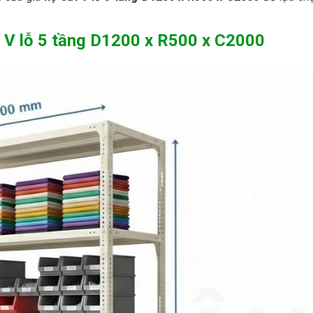
ắt V lỗ 5 tầng D1200 x R500 x C2000