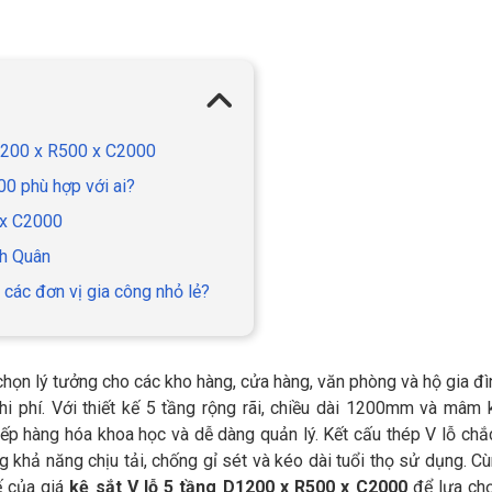
 D1200 x R500 x C2000
0 phù hợp với ai?
 x C2000
nh Quân
 các đơn vị gia công nhỏ lẻ?
chọn lý tưởng cho các kho hàng, cửa hàng, văn phòng và hộ gia đ
 chi phí. Với thiết kế 5 tầng rộng rãi, chiều dài 1200mm và mâm
xếp hàng hóa khoa học và dễ dàng quản lý. Kết cấu thép V lỗ chắ
g khả năng chịu tải, chống gỉ sét và kéo dài tuổi thọ sử dụng. C
ế của giá
kệ sắt V lỗ 5 tầng D1200 x R500 x C2000
để lựa chọ