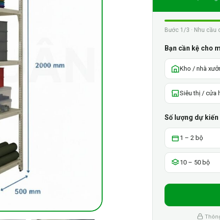
Bước 1/3 · Nhu cầu 
Bạn cần kệ cho 
Kho / nhà xưở
Siêu thị / cửa
Số lượng dự kiến
1 – 2 bộ
10 – 50 bộ
Thông 