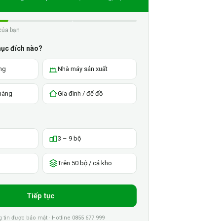
của bạn
mục đích nào?
ng
Nhà máy sản xuất
 hàng
Gia đình / để đồ
3 – 9 bộ
Trên 50 bộ / cả kho
Tiếp tục
tin được bảo mật · Hotline 0855 677 999