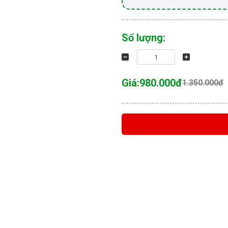
Số lượng:
Giá:
980.000đ
1.350.000đ