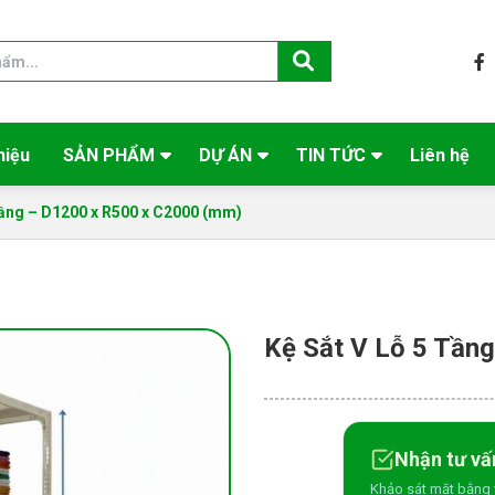
hiệu
SẢN PHẨM
DỰ ÁN
TIN TỨC
Liên hệ
Tầng – D1200 x R500 x C2000 (mm)
Kệ Sắt V Lỗ 5 Tần
Nhận tư vấ
Khảo sát mặt bằng 