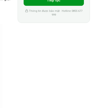
Tiếp tục
Thông tin được bảo mật · Hotline 0855 677
999