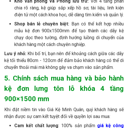
Kho văn phòng và Phòng lưu trữ:
Với 4 tầng phân
chia rõ ràng, kệ giúp sắp xếp hồ sơ, tài liệu, linh kiện
điện tử một cách khoa học, dễ dàng tìm kiếm và quản lý.
Shop bán lẻ chuyên biệt:
Bạn có thể kết hợp nhiều
mẫu kệ đơn 900x1500mm để tạo thành các dãy kệ
chạy dọc theo tường, định hướng luồng di chuyển của
khách hàng một cách chuyên nghiệp.
Lưu ý nhỏ:
Khi bố trí, bạn nên để khoảng cách giữa các dãy
kệ tối thiểu 80cm - 120cm để đảm bảo khách hàng có thể di
chuyển thoải mái mà không gây va chạm vào sản phẩm.
5. Chính sách mua hàng và bảo hành
kệ đơn lưng tôn lỗ khóa 4 tầng
900×1500 mm
Khi đặt niềm tin vào Giá Kệ Minh Quân, quý khách hàng sẽ
nhận được sự cam kết tuyệt đối về quyền lợi sau mua:
Cam kết chất lượng
: 100% sản phẩm
giá kệ công