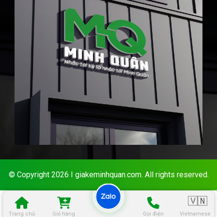
© Copyright 2026 I giakeminhquan.com. All rights reserved.
🇻🇳
Trang chủ
Giỏ hàng
Gọi điện
Vietnamese