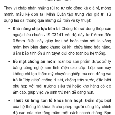
Thay vì chấp nhận những rủi ro từ các dòng kệ giá rẻ, mỏng
manh, mẫu kệ đơn tại Minh Quân tập trung vào giá trị sử
dụng lâu dài thông qua những cải tiến về kỹ thuật:
Khả năng chịu lực bền bỉ:
Chúng tôi sử dụng thép cán
nguội tiêu chuẩn JIS G3141 với độ dày từ 0.6mm đến
0.8mm. Điều này giúp loại bỏ hoàn toàn nỗi lo võng
mâm hay biến dạng khung kệ khi chứa hàng hóa nặng,
đảm bảo tính ổn định tuyệt đối cho toàn bộ hệ thống.
Bề mặt chống ăn mòn
: Toàn bộ sản phẩm được xử lý
bằng công nghệ sơn tĩnh điện cao cấp. Lớp sơn này
không chỉ tạo thẩm mỹ chuyên nghiệp mà còn đóng vai
trò là "lớp giáp" chống rỉ sét, chống trầy xước, đặc biệt
phù hợp với môi trường siêu thị hoặc kho hàng có độ
ẩm cao, giúp việc vệ sinh trở nên dễ dàng hơn.
Thiết kế lưng tôn lỗ khóa linh hoạt:
Điểm đặc biệt
của hệ thống lỗ khóa là cho phép người dùng tùy chỉnh
độ cao của các tầng mâm một cách nhanh chóng. Bạn