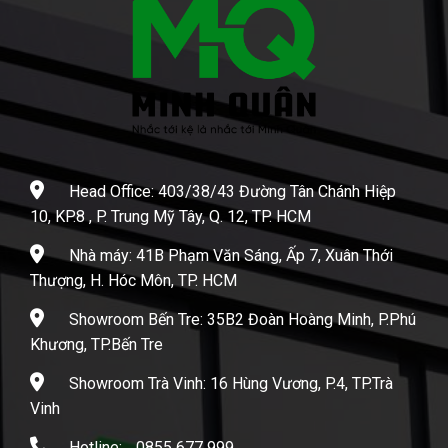
Head Office: 403/38/43 Đường Tân Chánh Hiệp
10, KP.8 , P. Trung Mỹ Tây, Q. 12, TP. HCM
Nhà máy: 41B Phạm Văn Sáng, Ấp 7, Xuân Thới
Thượng, H. Hóc Môn, TP. HCM
Showroom Bến Tre: 35B2 Đoàn Hoàng Minh, P.Phú
Khương, TP.Bến Tre
Showroom Trà Vinh: 16 Hùng Vương, P.4, TP.Trà
Vinh
Hotline:
0855 677 999